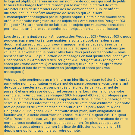
le logiciel phpBB génèrera un certain nombre de cookies qui sont de petits
fichiers téléchargés temporairement par le navigateur internet de votre
ordinateur. Les deux premiers cookies ne contiennent qu’un identifiant
utilisateur et un identifiant anonyme de session qui vous sont
automatiquement assignés par le logiciel phpBB. Un troisième cookie sera
créé lors de votre navigation sur les sujets de « Amoureux des Peugeot 203 -
Peugeot 403 », archivant de ce fait tous les sujets que vous avez consultés et
permettant d’améliorer votre confort de navigation en tant qu’utilisateur.
Lors de votre navigation sur « Amoureux des Peugeot 203 - Peugeot 403 », nous
pouvons également créer une quatrième sorte de cookies, externes au
document qui est prévu pour couvrir uniquement les pages créées par le
logiciel phpBB. La seconde manière est de récupérer les informations que
vous nous envoyez et que nous collectons. Ceci peut correspondre — mais
n’est pas limité à — la publication de messages en tant qu’utilisateur anonyme,
l’inscription sur « Amoureux des Peugeot 203 - Peugeot 403 » (désignée ci-
après par « votre compte ») et les messages que vous publiez après votre
inscription et lors de votre connexion (désignés ci-après par « vos
messages »).
Votre compte contiendra au minimum un identifiant unique (désigné ci-après
par « votre nom d’utilisateur ») et un mot de passe personnel vous permettant
de vous connecter à votre compte (désigné ci-après par « votre mot de
passe ») et une adresse de courriel personnelle. Les informations de votre
compte sur « Amoureux des Peugeot 203 - Peugeot 403 » sont protégées par
les lois de protection des données applicables dans le pays qui héberge notre
serveur. Toutes les informations, en-dehors de votre nom d’utilisateur, de votre
mot de passe et de votre adresse de courriel requis par « Amoureux des
Peugeot 203 - Peugeot 403 » durant votre inscription, sont obligatoires ou
facultatives, à la seule discrétion de « Amoureux des Peugeot 203 - Peugeot
403 ». Dans tous les cas, vous pouvez contrôler quelles informations de votre
compte vous souhaitez rendre publiques ou non. De plus, vous pouvez
décider de vous abonner ou non à la liste de diffusion du logiciel phpBB
depuis une option disponible sur votre compte.