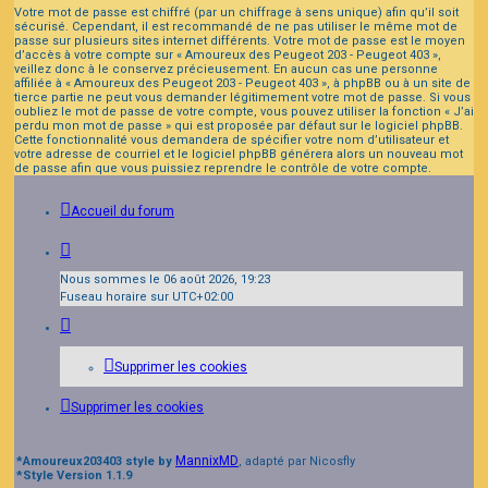
Votre mot de passe est chiffré (par un chiffrage à sens unique) afin qu’il soit
sécurisé. Cependant, il est recommandé de ne pas utiliser le même mot de
passe sur plusieurs sites internet différents. Votre mot de passe est le moyen
d’accès à votre compte sur « Amoureux des Peugeot 203 - Peugeot 403 »,
veillez donc à le conservez précieusement. En aucun cas une personne
affiliée à « Amoureux des Peugeot 203 - Peugeot 403 », à phpBB ou à un site de
tierce partie ne peut vous demander légitimement votre mot de passe. Si vous
oubliez le mot de passe de votre compte, vous pouvez utiliser la fonction « J’ai
perdu mon mot de passe » qui est proposée par défaut sur le logiciel phpBB.
Cette fonctionnalité vous demandera de spécifier votre nom d’utilisateur et
votre adresse de courriel et le logiciel phpBB générera alors un nouveau mot
de passe afin que vous puissiez reprendre le contrôle de votre compte.
Accueil du forum
Nous sommes le 06 août 2026, 19:23
Fuseau horaire sur
UTC+02:00
Supprimer les cookies
Supprimer les cookies
MannixMD
*
Amoureux203403 style by
, adapté par Nicosfly
*
Style Version 1.1.9