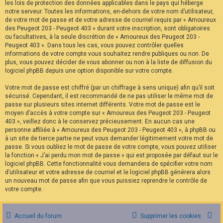
les lois de protection des données applicables dans le pays qui héberge
notre serveur. Toutes les informations, en-dehors de votre nom d’utilisateur,
de votre mot de passe et de votre adresse de courriel requis par « Amoureux
des Peugeot 203 - Peugeot 403 » durant votre inscription, sont obligatoires
ou facultatives, à la seule discrétion de « Amoureux des Peugeot 203 -
Peugeot 403 ». Dans tous les cas, vous pouvez contrôler quelles
informations de votre compte vous souhaitez rendre publiques ou non. De
plus, vous pouvez décider de vous abonner ou non à la liste de diffusion du
logiciel phpBB depuis une option disponible sur votre compte.
Votre mot de passe est chiffré (par un chiffrage à sens unique) afin qu’il soit
sécurisé. Cependant, il est recommandé de ne pas utiliser le même mot de
passe sur plusieurs sites internet différents. Votre mot de passe est le
moyen d’accès à votre compte sur « Amoureux des Peugeot 203 - Peugeot
403 », veillez donc à le conservez précieusement. En aucun cas une
personne affiliée à « Amoureux des Peugeot 203 - Peugeot 403 », à phpBB ou
à un site de tierce partie ne peut vous demander légitimement votre mot de
passe. Si vous oubliez le mot de passe de votre compte, vous pouvez utiliser
la fonction « J’ai perdu mon mot de passe » qui est proposée par défaut sur le
logiciel phpBB. Cette fonctionnalité vous demandera de spécifier votre nom
d’utilisateur et votre adresse de courriel et le logiciel phpBB générera alors
un nouveau mot de passe afin que vous puissiez reprendre le contrôle de
votre compte.
Accueil du forum
Supprimer les cookies