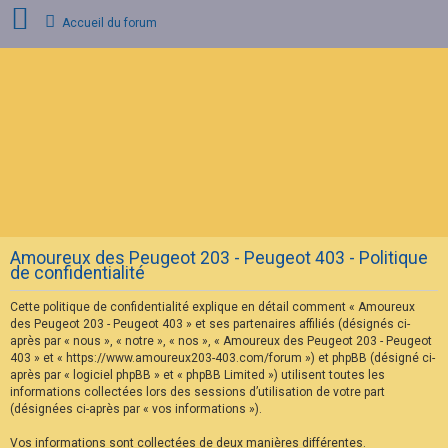
Accueil du forum
C
o
n
n
e
x
i
o
n
Amoureux des Peugeot 203 - Peugeot 403 - Politique
I
de confidentialité
n
s
Cette politique de confidentialité explique en détail comment « Amoureux
c
r
des Peugeot 203 - Peugeot 403 » et ses partenaires affiliés (désignés ci-
i
après par « nous », « notre », « nos », « Amoureux des Peugeot 203 - Peugeot
p
403 » et « https://www.amoureux203-403.com/forum ») et phpBB (désigné ci-
t
après par « logiciel phpBB » et « phpBB Limited ») utilisent toutes les
i
informations collectées lors des sessions d’utilisation de votre part
o
n
(désignées ci-après par « vos informations »).
Vos informations sont collectées de deux manières différentes.