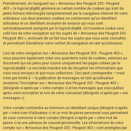
Premièrement, en naviguant sur « Amoureux des Peugeot 203 - Peugeot
F
A
403 », le logiciel phpBB génèrera un certain nombre de cookies qui sont de
Q
petits fichiers téléchargés temporairement par le navigateur internet de votre
ordinateur. Les deux premiers cookies ne contiennent qu’un identifiant
utilisateur et un identifiant anonyme de session qui vous sont
automatiquement assignés par le logiciel phpBB. Un troisième cookie sera
créé lors de votre navigation sur les sujets de « Amoureux des Peugeot 203 -
Peugeot 403 », archivant de ce fait tous les sujets que vous avez consultés
et permettant d’améliorer votre confort de navigation en tant qu’utilisateur.
Lors de votre navigation sur « Amoureux des Peugeot 203 - Peugeot 403 »,
nous pouvons également créer une quatrième sorte de cookies, externes au
document qui est prévu pour couvrir uniquement les pages créées par le
logiciel phpBB. La seconde manière est de récupérer les informations que
vous nous envoyez et que nous collectons. Ceci peut correspondre — mais
n’est pas limité à — la publication de messages en tant qu’utilisateur
anonyme, l’inscription sur « Amoureux des Peugeot 203 - Peugeot 403 »
(désignée ci-après par « votre compte ») et les messages que vous publiez
après votre inscription et lors de votre connexion (désignés ci-après par « vos
messages »).
Votre compte contiendra au minimum un identifiant unique (désigné ci-après
par « votre nom d’utilisateur ») et un mot de passe personnel vous permettant
de vous connecter à votre compte (désigné ci-après par « votre mot de
passe ») et une adresse de courriel personnelle. Les informations de votre
compte sur « Amoureux des Peugeot 203 - Peugeot 403 » sont protégées par