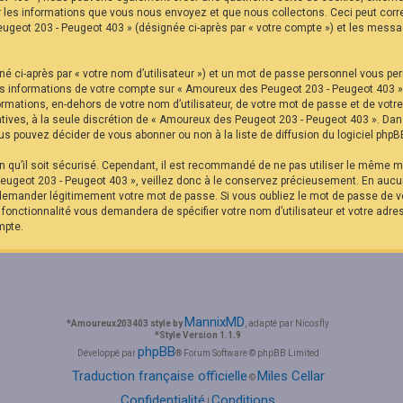
r les informations que vous nous envoyez et que nous collectons. Ceci peut corr
eugeot 203 - Peugeot 403 » (désignée ci-après par « votre compte ») et les messag
é ci-après par « votre nom d’utilisateur ») et un mot de passe personnel vous pe
Les informations de votre compte sur « Amoureux des Peugeot 203 - Peugeot 403 »
formations, en-dehors de votre nom d’utilisateur, de votre mot de passe et de vot
ltatives, à la seule discrétion de « Amoureux des Peugeot 203 - Peugeot 403 ». Da
s pouvez décider de vous abonner ou non à la liste de diffusion du logiciel phpB
in qu’il soit sécurisé. Cependant, il est recommandé de ne pas utiliser le même mo
ugeot 203 - Peugeot 403 », veillez donc à le conservez précieusement. En aucu
 demander légitimement votre mot de passe. Si vous oubliez le mot de passe de vo
e fonctionnalité vous demandera de spécifier votre nom d’utilisateur et votre adre
mpte.
MannixMD
*
Amoureux203403 style by
, adapté par Nicosfly
*
Style Version 1.1.9
phpBB
Développé par
® Forum Software © phpBB Limited
Traduction française officielle
Miles Cellar
©
Confidentialité
Conditions
|