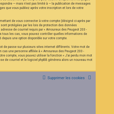
espondre — mais n’est pas limité à — la publication de messages
es que vous publiez après votre inscription et lors de votre
rmettant de vous connecter à votre compte (désigné ci-après par
 sont protégées par les lois de protection des données
re adresse de courriel requis par « Amoureux des Peugeot 203 -
ns tous les cas, vous pouvez contrôler quelles informations de
B depuis une option disponible sur votre compte.
t de passe sur plusieurs sites internet différents. Votre mot de
n cas une personne affiliée à « Amoureux des Peugeot 203 -
tre compte, vous pouvez utiliser la fonction « J’ai perdu mon mot
sse de courriel et le logiciel phpBB générera alors un nouveau mot
Supprimer les cookies