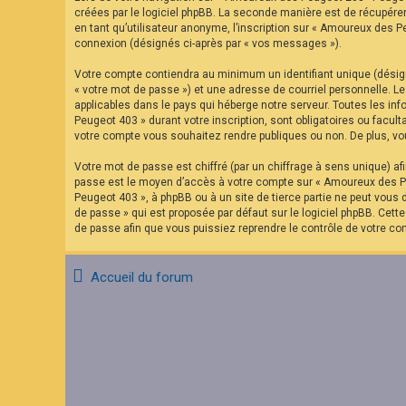
F
créées par le logiciel phpBB. La seconde manière est de récupére
A
en tant qu’utilisateur anonyme, l’inscription sur « Amoureux des P
Q
connexion (désignés ci-après par « vos messages »).
Votre compte contiendra au minimum un identifiant unique (désign
« votre mot de passe ») et une adresse de courriel personnelle. 
applicables dans le pays qui héberge notre serveur. Toutes les in
Peugeot 403 » durant votre inscription, sont obligatoires ou facu
votre compte vous souhaitez rendre publiques ou non. De plus, vou
Votre mot de passe est chiffré (par un chiffrage à sens unique) af
passe est le moyen d’accès à votre compte sur « Amoureux des Pe
Peugeot 403 », à phpBB ou à un site de tierce partie ne peut vous
de passe » qui est proposée par défaut sur le logiciel phpBB. Cett
de passe afin que vous puissiez reprendre le contrôle de votre co
Accueil du forum