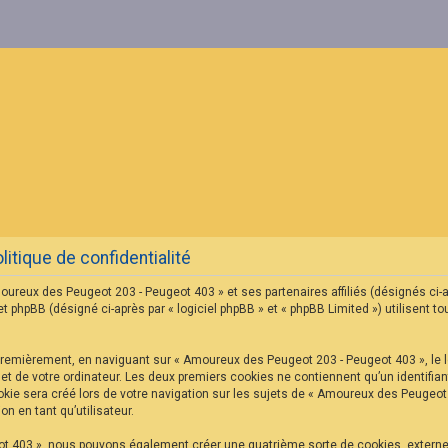
tique de confidentialité
oureux des Peugeot 203 - Peugeot 403 » et ses partenaires affiliés (désignés ci-
hpBB (désigné ci-après par « logiciel phpBB » et « phpBB Limited ») utilisent tou
Premièrement, en naviguant sur « Amoureux des Peugeot 203 - Peugeot 403 », le l
net de votre ordinateur. Les deux premiers cookies ne contiennent qu’un identifian
ie sera créé lors de votre navigation sur les sujets de « Amoureux des Peugeot 2
n en tant qu’utilisateur.
ot 403 », nous pouvons également créer une quatrième sorte de cookies, extern