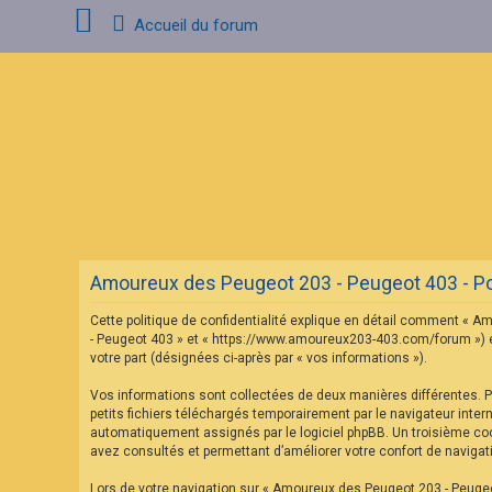
Accueil du forum
C
o
n
n
e
x
i
o
n
Amoureux des Peugeot 203 - Peugeot 403 - Poli
I
n
Cette politique de confidentialité explique en détail comment « Am
s
c
- Peugeot 403 » et « https://www.amoureux203-403.com/forum ») et p
r
votre part (désignées ci-après par « vos informations »).
i
p
Vos informations sont collectées de deux manières différentes. 
t
petits fichiers téléchargés temporairement par le navigateur inter
i
o
automatiquement assignés par le logiciel phpBB. Un troisième cook
n
avez consultés et permettant d’améliorer votre confort de navigatio
Lors de votre navigation sur « Amoureux des Peugeot 203 - Peuge