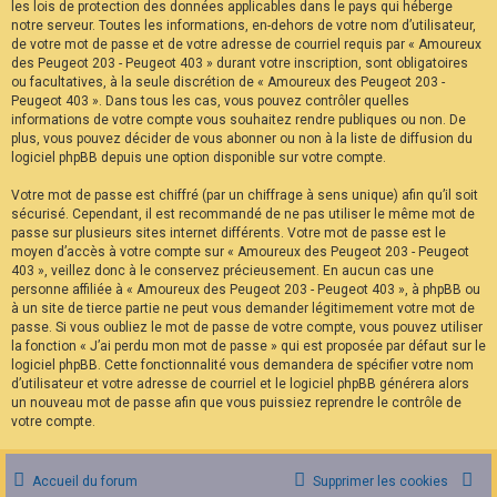
les lois de protection des données applicables dans le pays qui héberge
notre serveur. Toutes les informations, en-dehors de votre nom d’utilisateur,
de votre mot de passe et de votre adresse de courriel requis par « Amoureux
des Peugeot 203 - Peugeot 403 » durant votre inscription, sont obligatoires
ou facultatives, à la seule discrétion de « Amoureux des Peugeot 203 -
Peugeot 403 ». Dans tous les cas, vous pouvez contrôler quelles
informations de votre compte vous souhaitez rendre publiques ou non. De
plus, vous pouvez décider de vous abonner ou non à la liste de diffusion du
logiciel phpBB depuis une option disponible sur votre compte.
Votre mot de passe est chiffré (par un chiffrage à sens unique) afin qu’il soit
sécurisé. Cependant, il est recommandé de ne pas utiliser le même mot de
passe sur plusieurs sites internet différents. Votre mot de passe est le
moyen d’accès à votre compte sur « Amoureux des Peugeot 203 - Peugeot
403 », veillez donc à le conservez précieusement. En aucun cas une
personne affiliée à « Amoureux des Peugeot 203 - Peugeot 403 », à phpBB ou
à un site de tierce partie ne peut vous demander légitimement votre mot de
passe. Si vous oubliez le mot de passe de votre compte, vous pouvez utiliser
la fonction « J’ai perdu mon mot de passe » qui est proposée par défaut sur le
logiciel phpBB. Cette fonctionnalité vous demandera de spécifier votre nom
d’utilisateur et votre adresse de courriel et le logiciel phpBB générera alors
un nouveau mot de passe afin que vous puissiez reprendre le contrôle de
votre compte.
Accueil du forum
Supprimer les cookies