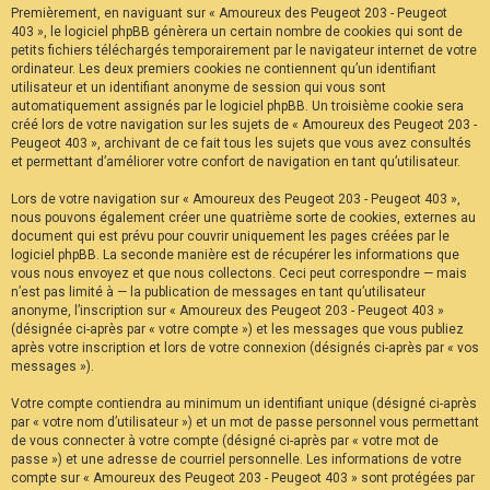
Premièrement, en naviguant sur « Amoureux des Peugeot 203 - Peugeot
F
A
403 », le logiciel phpBB génèrera un certain nombre de cookies qui sont de
Q
petits fichiers téléchargés temporairement par le navigateur internet de votre
ordinateur. Les deux premiers cookies ne contiennent qu’un identifiant
utilisateur et un identifiant anonyme de session qui vous sont
automatiquement assignés par le logiciel phpBB. Un troisième cookie sera
créé lors de votre navigation sur les sujets de « Amoureux des Peugeot 203 -
Peugeot 403 », archivant de ce fait tous les sujets que vous avez consultés
et permettant d’améliorer votre confort de navigation en tant qu’utilisateur.
Lors de votre navigation sur « Amoureux des Peugeot 203 - Peugeot 403 »,
nous pouvons également créer une quatrième sorte de cookies, externes au
document qui est prévu pour couvrir uniquement les pages créées par le
logiciel phpBB. La seconde manière est de récupérer les informations que
vous nous envoyez et que nous collectons. Ceci peut correspondre — mais
n’est pas limité à — la publication de messages en tant qu’utilisateur
anonyme, l’inscription sur « Amoureux des Peugeot 203 - Peugeot 403 »
(désignée ci-après par « votre compte ») et les messages que vous publiez
après votre inscription et lors de votre connexion (désignés ci-après par « vos
messages »).
Votre compte contiendra au minimum un identifiant unique (désigné ci-après
par « votre nom d’utilisateur ») et un mot de passe personnel vous permettant
de vous connecter à votre compte (désigné ci-après par « votre mot de
passe ») et une adresse de courriel personnelle. Les informations de votre
compte sur « Amoureux des Peugeot 203 - Peugeot 403 » sont protégées par