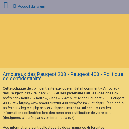
Accueil du forum
C
o
n
n
e
x
i
o
n
Amoureux des Peugeot 203 - Peugeot 403 - Politique
I
de confidentialité
n
s
Cette politique de confidentialité explique en détail comment « Amoureux
c
r
des Peugeot 203 - Peugeot 403 » et ses partenaires affiliés (désignés ci-
i
après par « nous », « notre », « nos », « Amoureux des Peugeot 203 - Peugeot
p
403 » et « https://www.amoureux203-403.com/forum ») et phpBB (désigné ci-
t
après par « logiciel phpBB » et « phpBB Limited ») utilisent toutes les
i
informations collectées lors des sessions d’utilisation de votre part
o
n
(désignées ci-après par « vos informations »).
Vos informations sont collectées de deux manières différentes.