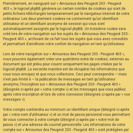
Premièrement, en naviguant sur « Amoureux des Peugeot 203 - Peugeot
F
A
403 », le logiciel phpBB génèrera un certain nombre de cookies qui sont de
Q
petits fichiers téléchargés temporairement par le navigateur internet de votre
ordinateur. Les deux premiers cookies ne contiennent qu’un identifiant
utilisateur et un identifiant anonyme de session qui vous sont
automatiquement assignés par le logiciel phpBB. Un troisième cookie sera
créé lors de votre navigation sur les sujets de « Amoureux des Peugeot 203 -
Peugeot 403 », archivant de ce fait tous les sujets que vous avez consultés
et permettant d’améliorer votre confort de navigation en tant qu’utilisateur.
Lors de votre navigation sur « Amoureux des Peugeot 203 - Peugeot 403 »,
nous pouvons également créer une quatrième sorte de cookies, externes au
document qui est prévu pour couvrir uniquement les pages créées par le
logiciel phpBB. La seconde manière est de récupérer les informations que
vous nous envoyez et que nous collectons. Ceci peut correspondre — mais
n’est pas limité à — la publication de messages en tant qu’utilisateur
anonyme, l’inscription sur « Amoureux des Peugeot 203 - Peugeot 403 »
(désignée ci-après par « votre compte ») et les messages que vous publiez
après votre inscription et lors de votre connexion (désignés ci-après par « vos
messages »).
Votre compte contiendra au minimum un identifiant unique (désigné ci-après
par « votre nom d’utilisateur ») et un mot de passe personnel vous permettant
de vous connecter à votre compte (désigné ci-après par « votre mot de
passe ») et une adresse de courriel personnelle. Les informations de votre
compte sur « Amoureux des Peugeot 203 - Peugeot 403 » sont protégées par