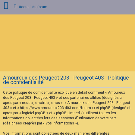
Accueil du forum
C
o
n
n
e
x
i
o
n
Amoureux des Peugeot 203 - Peugeot 403 - Politique
I
de confidentialité
n
s
Cette politique de confidentialité explique en détail comment « Amoureux
c
r
des Peugeot 203 - Peugeot 403 » et ses partenaires affiliés (désignés ci-
i
après par « nous », « notre », « nos », « Amoureux des Peugeot 203 - Peugeot
p
403 » et « https://www.amoureux203-403.com/forum ») et phpBB (désigné ci-
t
après par « logiciel phpBB » et « phpBB Limited ») utilisent toutes les
i
informations collectées lors des sessions d’utilisation de votre part
o
n
(désignées ci-après par « vos informations »).
Vos informations sont collectées de deux manières différentes.