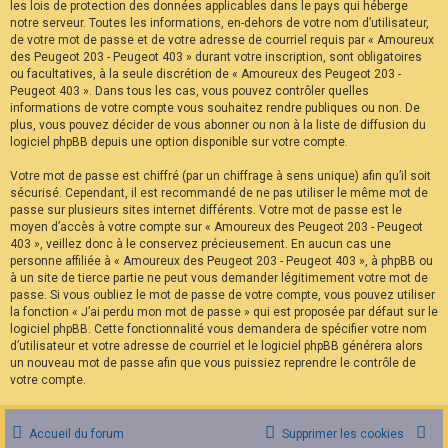
les lois de protection des données applicables dans le pays qui héberge
notre serveur. Toutes les informations, en-dehors de votre nom d’utilisateur,
de votre mot de passe et de votre adresse de courriel requis par « Amoureux
des Peugeot 203 - Peugeot 403 » durant votre inscription, sont obligatoires
ou facultatives, à la seule discrétion de « Amoureux des Peugeot 203 -
Peugeot 403 ». Dans tous les cas, vous pouvez contrôler quelles
informations de votre compte vous souhaitez rendre publiques ou non. De
plus, vous pouvez décider de vous abonner ou non à la liste de diffusion du
logiciel phpBB depuis une option disponible sur votre compte.
Votre mot de passe est chiffré (par un chiffrage à sens unique) afin qu’il soit
sécurisé. Cependant, il est recommandé de ne pas utiliser le même mot de
passe sur plusieurs sites internet différents. Votre mot de passe est le
moyen d’accès à votre compte sur « Amoureux des Peugeot 203 - Peugeot
403 », veillez donc à le conservez précieusement. En aucun cas une
personne affiliée à « Amoureux des Peugeot 203 - Peugeot 403 », à phpBB ou
à un site de tierce partie ne peut vous demander légitimement votre mot de
passe. Si vous oubliez le mot de passe de votre compte, vous pouvez utiliser
la fonction « J’ai perdu mon mot de passe » qui est proposée par défaut sur le
logiciel phpBB. Cette fonctionnalité vous demandera de spécifier votre nom
d’utilisateur et votre adresse de courriel et le logiciel phpBB générera alors
un nouveau mot de passe afin que vous puissiez reprendre le contrôle de
votre compte.
Accueil du forum
Supprimer les cookies