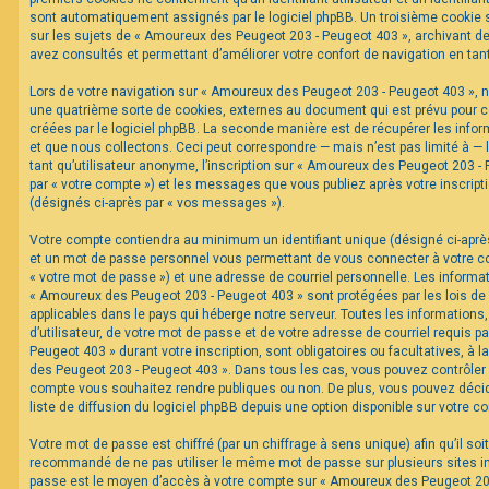
sont automatiquement assignés par le logiciel phpBB. Un troisième cookie s
sur les sujets de « Amoureux des Peugeot 203 - Peugeot 403 », archivant de 
F
avez consultés et permettant d’améliorer votre confort de navigation en tant 
A
Q
Lors de votre navigation sur « Amoureux des Peugeot 203 - Peugeot 403 »,
une quatrième sorte de cookies, externes au document qui est prévu pour 
créées par le logiciel phpBB. La seconde manière est de récupérer les inf
et que nous collectons. Ceci peut correspondre — mais n’est pas limité à —
tant qu’utilisateur anonyme, l’inscription sur « Amoureux des Peugeot 203 -
par « votre compte ») et les messages que vous publiez après votre inscripti
(désignés ci-après par « vos messages »).
Votre compte contiendra au minimum un identifiant unique (désigné ci-après 
et un mot de passe personnel vous permettant de vous connecter à votre c
« votre mot de passe ») et une adresse de courriel personnelle. Les informa
« Amoureux des Peugeot 203 - Peugeot 403 » sont protégées par les lois de
applicables dans le pays qui héberge notre serveur. Toutes les informations
d’utilisateur, de votre mot de passe et de votre adresse de courriel requis 
Peugeot 403 » durant votre inscription, sont obligatoires ou facultatives, à 
des Peugeot 203 - Peugeot 403 ». Dans tous les cas, vous pouvez contrôler 
compte vous souhaitez rendre publiques ou non. De plus, vous pouvez décid
liste de diffusion du logiciel phpBB depuis une option disponible sur votre c
Votre mot de passe est chiffré (par un chiffrage à sens unique) afin qu’il soi
recommandé de ne pas utiliser le même mot de passe sur plusieurs sites int
passe est le moyen d’accès à votre compte sur « Amoureux des Peugeot 203