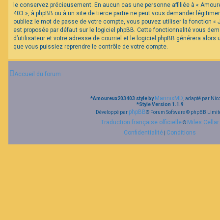
le conservez précieusement. En aucun cas une personne affiliée à « Amour
403 », à phpBB ou à un site de tierce partie ne peut vous demander légitim
oubliez le mot de passe de votre compte, vous pouvez utiliser la fonction «
est proposée par défaut sur le logiciel phpBB. Cette fonctionnalité vous de
d’utilisateur et votre adresse de courriel et le logiciel phpBB générera alor
que vous puissiez reprendre le contrôle de votre compte.
Accueil du forum
MannixMD
*
Amoureux203403 style by
, adapté par Nic
*
Style Version 1.1.9
phpBB
Développé par
® Forum Software © phpBB Limit
Traduction française officielle
Miles Cellar
©
Confidentialité
Conditions
|