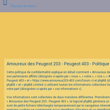
Accueil du forum
C
o
n
n
e
x
i
o
n
Amoureux des Peugeot 203 - Peugeot 403 - Politique d
I
Cette politique de confidentialité explique en détail comment « Amoureux d
n
ses partenaires affiliés (désignés ci-après par « nous », « notre », « nos »,
s
c
Peugeot 403 » et « https://www.amoureux203-403.com/forum ») et phpBB (dés
r
phpBB » et « phpBB Limited ») utilisent toutes les informations collectées lo
i
votre part (désignées ci-après par « vos informations »).
p
t
Vos informations sont collectées de deux manières différentes. Premièrem
i
o
« Amoureux des Peugeot 203 - Peugeot 403 », le logiciel phpBB génèrera un
n
sont de petits fichiers téléchargés temporairement par le navigateur interne
premiers cookies ne contiennent qu’un identifiant utilisateur et un identifi