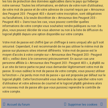
les lois de protection des données applicables dans le pays qui héberge
notre serveur. Toutes les informations, en-dehors de votre nom d’utilisateur,
de votre mot de passe et de votre adresse de courriel requis par « Amoureux
des Peugeot 203 - Peugeot 403 » durant votre inscription, sont obligatoires
ou facultatives, à la seule discrétion de « Amoureux des Peugeot 203 -
Peugeot 403 ». Dans tous les cas, vous pouvez contrôler quelles
informations de votre compte vous souhaitez rendre publiques ou non. De
plus, vous pouvez décider de vous abonner ou non à la liste de diffusion du
logiciel phpBB depuis une option disponible sur votre compte.
Votre mot de passe est chiffré (par un chiffrage à sens unique) afin qu’il soit
sécurisé. Cependant, il est recommandé de ne pas utiliser le même mot de
passe sur plusieurs sites internet différents. Votre mot de passe est le
moyen d’accès à votre compte sur « Amoureux des Peugeot 203 - Peugeot
403 », veillez donc à le conservez précieusement. En aucun cas une
personne affiliée à « Amoureux des Peugeot 203 - Peugeot 403 », à phpBB ou
à un site de tierce partie ne peut vous demander légitimement votre mot de
passe. Si vous oubliez le mot de passe de votre compte, vous pouvez utiliser
la fonction « J’ai perdu mon mot de passe » qui est proposée par défaut sur le
logiciel phpBB. Cette fonctionnalité vous demandera de spécifier votre nom
d’utilisateur et votre adresse de courriel et le logiciel phpBB générera alors
un nouveau mot de passe afin que vous puissiez reprendre le contrôle de
votre compte.
Accueil du forum
Supprimer les cookies