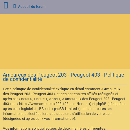
Accueil du forum
C
o
n
n
e
x
i
o
n
Amoureux des Peugeot 203 - Peugeot 403 - Politique
I
de confidentialité
n
s
Cette politique de confidentialité explique en détail comment « Amoureux
c
r
des Peugeot 203 - Peugeot 403 » et ses partenaires affiliés (désignés ci-
i
après par « nous », « notre », « nos », « Amoureux des Peugeot 203 - Peugeot
p
403 » et « https://www.amoureux203-403.com/forum ») et phpBB (désigné ci-
t
après par « logiciel phpBB » et « phpBB Limited ») utilisent toutes les
i
informations collectées lors des sessions d’utilisation de votre part
o
n
(désignées ci-après par « vos informations »).
Vos informations sont collectées de deux manières différentes.