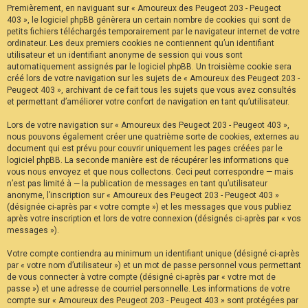
Premièrement, en naviguant sur « Amoureux des Peugeot 203 - Peugeot
F
A
403 », le logiciel phpBB génèrera un certain nombre de cookies qui sont de
Q
petits fichiers téléchargés temporairement par le navigateur internet de votre
ordinateur. Les deux premiers cookies ne contiennent qu’un identifiant
utilisateur et un identifiant anonyme de session qui vous sont
automatiquement assignés par le logiciel phpBB. Un troisième cookie sera
créé lors de votre navigation sur les sujets de « Amoureux des Peugeot 203 -
Peugeot 403 », archivant de ce fait tous les sujets que vous avez consultés
et permettant d’améliorer votre confort de navigation en tant qu’utilisateur.
Lors de votre navigation sur « Amoureux des Peugeot 203 - Peugeot 403 »,
nous pouvons également créer une quatrième sorte de cookies, externes au
document qui est prévu pour couvrir uniquement les pages créées par le
logiciel phpBB. La seconde manière est de récupérer les informations que
vous nous envoyez et que nous collectons. Ceci peut correspondre — mais
n’est pas limité à — la publication de messages en tant qu’utilisateur
anonyme, l’inscription sur « Amoureux des Peugeot 203 - Peugeot 403 »
(désignée ci-après par « votre compte ») et les messages que vous publiez
après votre inscription et lors de votre connexion (désignés ci-après par « vos
messages »).
Votre compte contiendra au minimum un identifiant unique (désigné ci-après
par « votre nom d’utilisateur ») et un mot de passe personnel vous permettant
de vous connecter à votre compte (désigné ci-après par « votre mot de
passe ») et une adresse de courriel personnelle. Les informations de votre
compte sur « Amoureux des Peugeot 203 - Peugeot 403 » sont protégées par