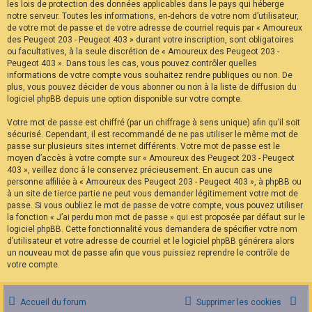
les lois de protection des données applicables dans le pays qui héberge
notre serveur. Toutes les informations, en-dehors de votre nom d’utilisateur,
de votre mot de passe et de votre adresse de courriel requis par « Amoureux
des Peugeot 203 - Peugeot 403 » durant votre inscription, sont obligatoires
ou facultatives, à la seule discrétion de « Amoureux des Peugeot 203 -
Peugeot 403 ». Dans tous les cas, vous pouvez contrôler quelles
informations de votre compte vous souhaitez rendre publiques ou non. De
plus, vous pouvez décider de vous abonner ou non à la liste de diffusion du
logiciel phpBB depuis une option disponible sur votre compte.
Votre mot de passe est chiffré (par un chiffrage à sens unique) afin qu’il soit
sécurisé. Cependant, il est recommandé de ne pas utiliser le même mot de
passe sur plusieurs sites internet différents. Votre mot de passe est le
moyen d’accès à votre compte sur « Amoureux des Peugeot 203 - Peugeot
403 », veillez donc à le conservez précieusement. En aucun cas une
personne affiliée à « Amoureux des Peugeot 203 - Peugeot 403 », à phpBB ou
à un site de tierce partie ne peut vous demander légitimement votre mot de
passe. Si vous oubliez le mot de passe de votre compte, vous pouvez utiliser
la fonction « J’ai perdu mon mot de passe » qui est proposée par défaut sur le
logiciel phpBB. Cette fonctionnalité vous demandera de spécifier votre nom
d’utilisateur et votre adresse de courriel et le logiciel phpBB générera alors
un nouveau mot de passe afin que vous puissiez reprendre le contrôle de
votre compte.
Accueil du forum
Supprimer les cookies