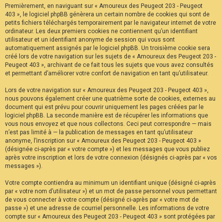
Premièrement, en naviguant sur « Amoureux des Peugeot 203 - Peugeot
F
A
403 », le logiciel phpBB génèrera un certain nombre de cookies qui sont de
Q
petits fichiers téléchargés temporairement par le navigateur internet de votre
ordinateur. Les deux premiers cookies ne contiennent qu’un identifiant
utilisateur et un identifiant anonyme de session qui vous sont
automatiquement assignés par le logiciel phpBB. Un troisième cookie sera
créé lors de votre navigation sur les sujets de « Amoureux des Peugeot 203 -
Peugeot 403 », archivant de ce fait tous les sujets que vous avez consultés
et permettant d’améliorer votre confort de navigation en tant qu’utilisateur.
Lors de votre navigation sur « Amoureux des Peugeot 203 - Peugeot 403 »,
nous pouvons également créer une quatrième sorte de cookies, externes au
document qui est prévu pour couvrir uniquement les pages créées par le
logiciel phpBB. La seconde manière est de récupérer les informations que
vous nous envoyez et que nous collectons. Ceci peut correspondre — mais
n’est pas limité à — la publication de messages en tant qu’utilisateur
anonyme, l’inscription sur « Amoureux des Peugeot 203 - Peugeot 403 »
(désignée ci-après par « votre compte ») et les messages que vous publiez
après votre inscription et lors de votre connexion (désignés ci-après par « vos
messages »).
Votre compte contiendra au minimum un identifiant unique (désigné ci-après
par « votre nom d’utilisateur ») et un mot de passe personnel vous permettant
de vous connecter à votre compte (désigné ci-après par « votre mot de
passe ») et une adresse de courriel personnelle. Les informations de votre
compte sur « Amoureux des Peugeot 203 - Peugeot 403 » sont protégées par