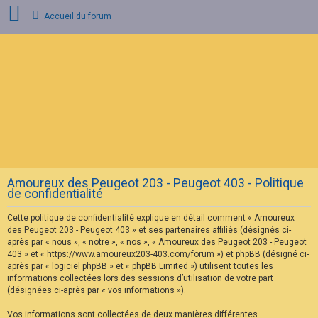
Accueil du forum
C
o
n
n
e
x
i
o
n
Amoureux des Peugeot 203 - Peugeot 403 - Politique
I
de confidentialité
n
s
Cette politique de confidentialité explique en détail comment « Amoureux
c
r
des Peugeot 203 - Peugeot 403 » et ses partenaires affiliés (désignés ci-
i
après par « nous », « notre », « nos », « Amoureux des Peugeot 203 - Peugeot
p
403 » et « https://www.amoureux203-403.com/forum ») et phpBB (désigné ci-
t
après par « logiciel phpBB » et « phpBB Limited ») utilisent toutes les
i
informations collectées lors des sessions d’utilisation de votre part
o
n
(désignées ci-après par « vos informations »).
Vos informations sont collectées de deux manières différentes.