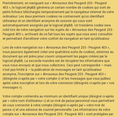
Premièrement, en naviguant sur « Amoureux des Peugeot 203 - Peugeot
F
A
403 », le logiciel phpBB génèrera un certain nombre de cookies qui sont de
Q
petits fichiers téléchargés temporairement par le navigateur internet de votre
ordinateur. Les deux premiers cookies ne contiennent qu’un identifiant
utilisateur et un identifiant anonyme de session qui vous sont
automatiquement assignés par le logiciel phpBB. Un troisième cookie sera
créé lors de votre navigation sur les sujets de « Amoureux des Peugeot 203 -
Peugeot 403 », archivant de ce fait tous les sujets que vous avez consultés
et permettant d’améliorer votre confort de navigation en tant qu’utilisateur.
Lors de votre navigation sur « Amoureux des Peugeot 203 - Peugeot 403 »,
nous pouvons également créer une quatrième sorte de cookies, externes au
document qui est prévu pour couvrir uniquement les pages créées par le
logiciel phpBB. La seconde manière est de récupérer les informations que
vous nous envoyez et que nous collectons. Ceci peut correspondre — mais
n’est pas limité à — la publication de messages en tant qu’utilisateur
anonyme, l’inscription sur « Amoureux des Peugeot 203 - Peugeot 403 »
(désignée ci-après par « votre compte ») et les messages que vous publiez
après votre inscription et lors de votre connexion (désignés ci-après par « vos
messages »).
Votre compte contiendra au minimum un identifiant unique (désigné ci-après
par « votre nom d’utilisateur ») et un mot de passe personnel vous permettant
de vous connecter à votre compte (désigné ci-après par « votre mot de
passe ») et une adresse de courriel personnelle. Les informations de votre
compte sur « Amoureux des Peugeot 203 - Peugeot 403 » sont protégées par