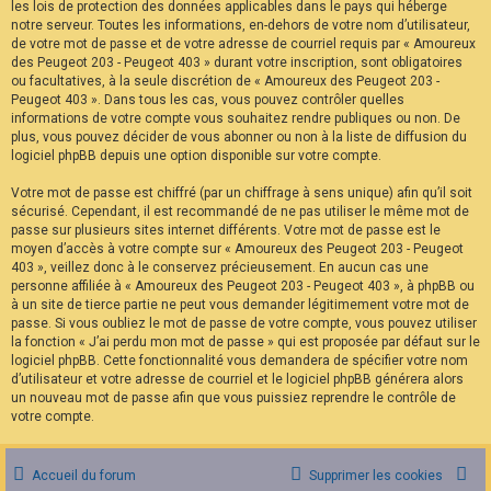
les lois de protection des données applicables dans le pays qui héberge
notre serveur. Toutes les informations, en-dehors de votre nom d’utilisateur,
de votre mot de passe et de votre adresse de courriel requis par « Amoureux
des Peugeot 203 - Peugeot 403 » durant votre inscription, sont obligatoires
ou facultatives, à la seule discrétion de « Amoureux des Peugeot 203 -
Peugeot 403 ». Dans tous les cas, vous pouvez contrôler quelles
informations de votre compte vous souhaitez rendre publiques ou non. De
plus, vous pouvez décider de vous abonner ou non à la liste de diffusion du
logiciel phpBB depuis une option disponible sur votre compte.
Votre mot de passe est chiffré (par un chiffrage à sens unique) afin qu’il soit
sécurisé. Cependant, il est recommandé de ne pas utiliser le même mot de
passe sur plusieurs sites internet différents. Votre mot de passe est le
moyen d’accès à votre compte sur « Amoureux des Peugeot 203 - Peugeot
403 », veillez donc à le conservez précieusement. En aucun cas une
personne affiliée à « Amoureux des Peugeot 203 - Peugeot 403 », à phpBB ou
à un site de tierce partie ne peut vous demander légitimement votre mot de
passe. Si vous oubliez le mot de passe de votre compte, vous pouvez utiliser
la fonction « J’ai perdu mon mot de passe » qui est proposée par défaut sur le
logiciel phpBB. Cette fonctionnalité vous demandera de spécifier votre nom
d’utilisateur et votre adresse de courriel et le logiciel phpBB générera alors
un nouveau mot de passe afin que vous puissiez reprendre le contrôle de
votre compte.
Accueil du forum
Supprimer les cookies