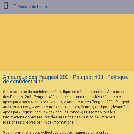
Accueil du forum
C
o
n
n
e
x
i
o
n
Amoureux des Peugeot 203 - Peugeot 403 - Politique
I
de confidentialité
n
s
Cette politique de confidentialité explique en détail comment « Amoureux
c
r
des Peugeot 203 - Peugeot 403 » et ses partenaires affiliés (désignés ci-
i
après par « nous », « notre », « nos », « Amoureux des Peugeot 203 - Peugeot
p
403 » et « https://www.amoureux203-403.com/forum ») et phpBB (désigné ci-
t
après par « logiciel phpBB » et « phpBB Limited ») utilisent toutes les
i
informations collectées lors des sessions d’utilisation de votre part
o
n
(désignées ci-après par « vos informations »).
Vos informations sont collectées de deux manières différentes.