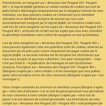
Premièrement, en naviguant sur « Amoureux des Peugeot 203 - Peugeot
F
A
403 », le logiciel phpBB génèrera un certain nombre de cookies qui sont de
Q
petits fichiers téléchargés temporairement par le navigateur internet de votre
ordinateur. Les deux premiers cookies ne contiennent qu’un identifiant
utilisateur et un identifiant anonyme de session qui vous sont
automatiquement assignés par le logiciel phpBB. Un troisième cookie sera
créé lors de votre navigation sur les sujets de « Amoureux des Peugeot 203 -
Peugeot 403 », archivant de ce fait tous les sujets que vous avez consultés
et permettant d’améliorer votre confort de navigation en tant qu’utilisateur.
Lors de votre navigation sur « Amoureux des Peugeot 203 - Peugeot 403 »,
nous pouvons également créer une quatrième sorte de cookies, externes au
document qui est prévu pour couvrir uniquement les pages créées par le
logiciel phpBB. La seconde manière est de récupérer les informations que
vous nous envoyez et que nous collectons. Ceci peut correspondre — mais
n’est pas limité à — la publication de messages en tant qu’utilisateur
anonyme, l’inscription sur « Amoureux des Peugeot 203 - Peugeot 403 »
(désignée ci-après par « votre compte ») et les messages que vous publiez
après votre inscription et lors de votre connexion (désignés ci-après par « vos
messages »).
Votre compte contiendra au minimum un identifiant unique (désigné ci-après
par « votre nom d’utilisateur ») et un mot de passe personnel vous permettant
de vous connecter à votre compte (désigné ci-après par « votre mot de
passe ») et une adresse de courriel personnelle. Les informations de votre
compte sur « Amoureux des Peugeot 203 - Peugeot 403 » sont protégées par