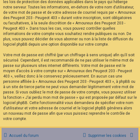
les lois de protection des données applicables dans le pays qui héberge
notre serveur. Toutes les informations, en-dehors de votre nom d’utilisateur,
de votre mot de passe et de votre adresse de courriel requis par « Amoureux
des Peugeot 203 - Peugeot 403 » durant votre inscription, sont obligatoires
ou facultatives, à la seule discrétion de « Amoureux des Peugeot 203 -
Peugeot 403 ». Dans tous les cas, vous pouvez contrôler quelles
informations de votre compte vous souhaitez rendre publiques ou non. De
plus, vous pouvez décider de vous abonner ou non à la liste de diffusion du
logiciel phpBB depuis une option disponible sur votre compte.
Votre mot de passe est chiffré (par un chiffrage à sens unique) afin qu’il soit
sécurisé. Cependant, il est recommandé de ne pas utiliser le même mot de
passe sur plusieurs sites internet différents. Votre mot de passe est le
moyen d’accès à votre compte sur « Amoureux des Peugeot 203 - Peugeot
403 », veillez donc à le conservez précieusement. En aucun cas une
personne affiliée à « Amoureux des Peugeot 203 - Peugeot 403 », à phpBB ou
à un site de tierce partie ne peut vous demander légitimement votre mot de
passe. Si vous oubliez le mot de passe de votre compte, vous pouvez utiliser
la fonction « J’ai perdu mon mot de passe » qui est proposée par défaut sur le
logiciel phpBB. Cette fonctionnalité vous demandera de spécifier votre nom
d’utilisateur et votre adresse de courriel et le logiciel phpBB générera alors
un nouveau mot de passe afin que vous puissiez reprendre le contrôle de
votre compte.
Accueil du forum
Supprimer les cookies