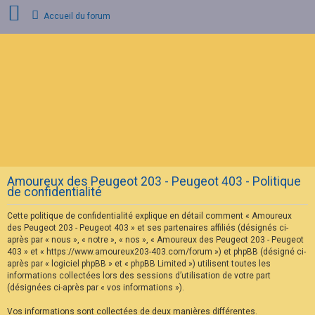
Accueil du forum
C
o
n
n
e
x
i
o
n
Amoureux des Peugeot 203 - Peugeot 403 - Politique
I
de confidentialité
n
s
Cette politique de confidentialité explique en détail comment « Amoureux
c
r
des Peugeot 203 - Peugeot 403 » et ses partenaires affiliés (désignés ci-
i
après par « nous », « notre », « nos », « Amoureux des Peugeot 203 - Peugeot
p
403 » et « https://www.amoureux203-403.com/forum ») et phpBB (désigné ci-
t
après par « logiciel phpBB » et « phpBB Limited ») utilisent toutes les
i
informations collectées lors des sessions d’utilisation de votre part
o
n
(désignées ci-après par « vos informations »).
Vos informations sont collectées de deux manières différentes.