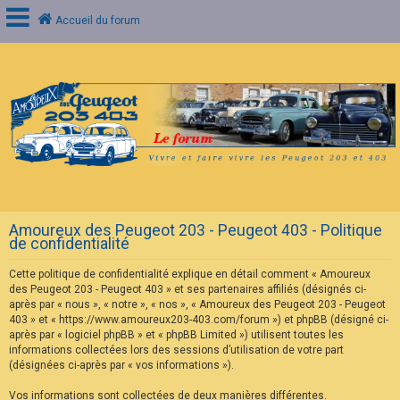
Accueil du forum
C
o
n
n
e
x
i
o
n
Amoureux des Peugeot 203 - Peugeot 403 - Politique
I
de confidentialité
n
s
Cette politique de confidentialité explique en détail comment « Amoureux
c
r
des Peugeot 203 - Peugeot 403 » et ses partenaires affiliés (désignés ci-
i
après par « nous », « notre », « nos », « Amoureux des Peugeot 203 - Peugeot
p
403 » et « https://www.amoureux203-403.com/forum ») et phpBB (désigné ci-
t
après par « logiciel phpBB » et « phpBB Limited ») utilisent toutes les
i
informations collectées lors des sessions d’utilisation de votre part
o
n
(désignées ci-après par « vos informations »).
Vos informations sont collectées de deux manières différentes.