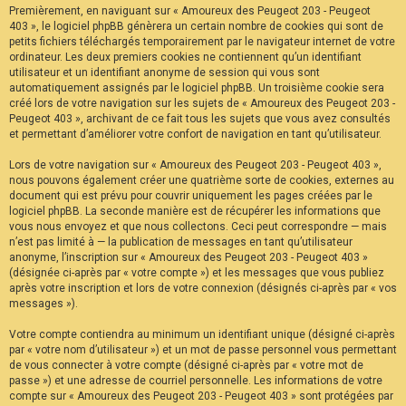
Premièrement, en naviguant sur « Amoureux des Peugeot 203 - Peugeot
F
A
403 », le logiciel phpBB génèrera un certain nombre de cookies qui sont de
Q
petits fichiers téléchargés temporairement par le navigateur internet de votre
ordinateur. Les deux premiers cookies ne contiennent qu’un identifiant
utilisateur et un identifiant anonyme de session qui vous sont
automatiquement assignés par le logiciel phpBB. Un troisième cookie sera
créé lors de votre navigation sur les sujets de « Amoureux des Peugeot 203 -
Peugeot 403 », archivant de ce fait tous les sujets que vous avez consultés
et permettant d’améliorer votre confort de navigation en tant qu’utilisateur.
Lors de votre navigation sur « Amoureux des Peugeot 203 - Peugeot 403 »,
nous pouvons également créer une quatrième sorte de cookies, externes au
document qui est prévu pour couvrir uniquement les pages créées par le
logiciel phpBB. La seconde manière est de récupérer les informations que
vous nous envoyez et que nous collectons. Ceci peut correspondre — mais
n’est pas limité à — la publication de messages en tant qu’utilisateur
anonyme, l’inscription sur « Amoureux des Peugeot 203 - Peugeot 403 »
(désignée ci-après par « votre compte ») et les messages que vous publiez
après votre inscription et lors de votre connexion (désignés ci-après par « vos
messages »).
Votre compte contiendra au minimum un identifiant unique (désigné ci-après
par « votre nom d’utilisateur ») et un mot de passe personnel vous permettant
de vous connecter à votre compte (désigné ci-après par « votre mot de
passe ») et une adresse de courriel personnelle. Les informations de votre
compte sur « Amoureux des Peugeot 203 - Peugeot 403 » sont protégées par