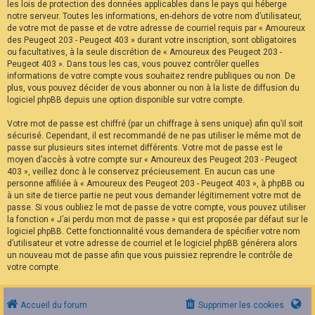
les lois de protection des données applicables dans le pays qui héberge
notre serveur. Toutes les informations, en-dehors de votre nom d’utilisateur,
de votre mot de passe et de votre adresse de courriel requis par « Amoureux
des Peugeot 203 - Peugeot 403 » durant votre inscription, sont obligatoires
ou facultatives, à la seule discrétion de « Amoureux des Peugeot 203 -
Peugeot 403 ». Dans tous les cas, vous pouvez contrôler quelles
informations de votre compte vous souhaitez rendre publiques ou non. De
plus, vous pouvez décider de vous abonner ou non à la liste de diffusion du
logiciel phpBB depuis une option disponible sur votre compte.
Votre mot de passe est chiffré (par un chiffrage à sens unique) afin qu’il soit
sécurisé. Cependant, il est recommandé de ne pas utiliser le même mot de
passe sur plusieurs sites internet différents. Votre mot de passe est le
moyen d’accès à votre compte sur « Amoureux des Peugeot 203 - Peugeot
403 », veillez donc à le conservez précieusement. En aucun cas une
personne affiliée à « Amoureux des Peugeot 203 - Peugeot 403 », à phpBB ou
à un site de tierce partie ne peut vous demander légitimement votre mot de
passe. Si vous oubliez le mot de passe de votre compte, vous pouvez utiliser
la fonction « J’ai perdu mon mot de passe » qui est proposée par défaut sur le
logiciel phpBB. Cette fonctionnalité vous demandera de spécifier votre nom
d’utilisateur et votre adresse de courriel et le logiciel phpBB générera alors
un nouveau mot de passe afin que vous puissiez reprendre le contrôle de
votre compte.
Accueil du forum
Supprimer les cookies