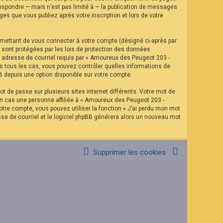
espondre — mais n’est pas limité à — la publication de messages
es que vous publiez après votre inscription et lors de votre
rmettant de vous connecter à votre compte (désigné ci-après par
 sont protégées par les lois de protection des données
re adresse de courriel requis par « Amoureux des Peugeot 203 -
ns tous les cas, vous pouvez contrôler quelles informations de
B depuis une option disponible sur votre compte.
t de passe sur plusieurs sites internet différents. Votre mot de
n cas une personne affiliée à « Amoureux des Peugeot 203 -
tre compte, vous pouvez utiliser la fonction « J’ai perdu mon mot
sse de courriel et le logiciel phpBB générera alors un nouveau mot
Supprimer les cookies