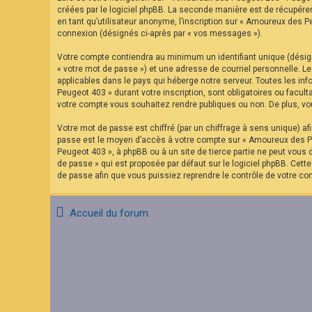
F
créées par le logiciel phpBB. La seconde manière est de récupére
A
en tant qu’utilisateur anonyme, l’inscription sur « Amoureux des P
Q
connexion (désignés ci-après par « vos messages »).
Votre compte contiendra au minimum un identifiant unique (désign
« votre mot de passe ») et une adresse de courriel personnelle. 
applicables dans le pays qui héberge notre serveur. Toutes les in
Peugeot 403 » durant votre inscription, sont obligatoires ou facu
votre compte vous souhaitez rendre publiques ou non. De plus, vou
Votre mot de passe est chiffré (par un chiffrage à sens unique) af
passe est le moyen d’accès à votre compte sur « Amoureux des Pe
Peugeot 403 », à phpBB ou à un site de tierce partie ne peut vous
de passe » qui est proposée par défaut sur le logiciel phpBB. Cett
de passe afin que vous puissiez reprendre le contrôle de votre co
Accueil du forum