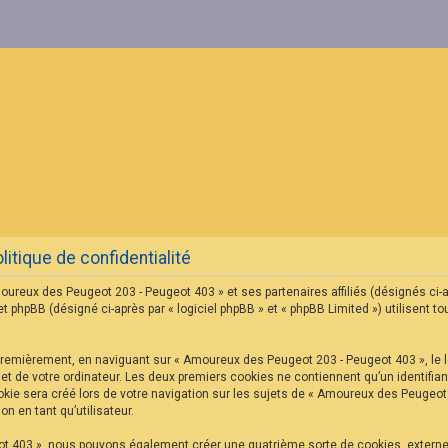
tique de confidentialité
oureux des Peugeot 203 - Peugeot 403 » et ses partenaires affiliés (désignés ci-
hpBB (désigné ci-après par « logiciel phpBB » et « phpBB Limited ») utilisent tou
Premièrement, en naviguant sur « Amoureux des Peugeot 203 - Peugeot 403 », le l
net de votre ordinateur. Les deux premiers cookies ne contiennent qu’un identifian
ie sera créé lors de votre navigation sur les sujets de « Amoureux des Peugeot 2
n en tant qu’utilisateur.
ot 403 », nous pouvons également créer une quatrième sorte de cookies, extern