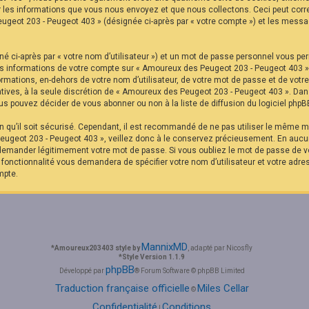
r les informations que vous nous envoyez et que nous collectons. Ceci peut corr
eugeot 203 - Peugeot 403 » (désignée ci-après par « votre compte ») et les messag
é ci-après par « votre nom d’utilisateur ») et un mot de passe personnel vous pe
Les informations de votre compte sur « Amoureux des Peugeot 203 - Peugeot 403 »
formations, en-dehors de votre nom d’utilisateur, de votre mot de passe et de vot
ltatives, à la seule discrétion de « Amoureux des Peugeot 203 - Peugeot 403 ». Da
s pouvez décider de vous abonner ou non à la liste de diffusion du logiciel phpB
in qu’il soit sécurisé. Cependant, il est recommandé de ne pas utiliser le même mo
ugeot 203 - Peugeot 403 », veillez donc à le conservez précieusement. En aucu
 demander légitimement votre mot de passe. Si vous oubliez le mot de passe de vo
e fonctionnalité vous demandera de spécifier votre nom d’utilisateur et votre adre
mpte.
MannixMD
*
Amoureux203403 style by
, adapté par Nicosfly
*
Style Version 1.1.9
phpBB
Développé par
® Forum Software © phpBB Limited
Traduction française officielle
Miles Cellar
©
Confidentialité
Conditions
|