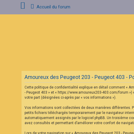
Accueil du forum
C
o
n
n
e
x
i
o
n
Amoureux des Peugeot 203 - Peugeot 403 - Poli
I
n
Cette politique de confidentialité explique en détail comment « Am
s
c
- Peugeot 403 » et « https://www.amoureux203-403.com/forum ») et p
r
votre part (désignées ci-après par « vos informations »).
i
p
Vos informations sont collectées de deux manières différentes. 
t
petits fichiers téléchargés temporairement par le navigateur inter
i
o
automatiquement assignés par le logiciel phpBB. Un troisième cook
n
avez consultés et permettant d’améliorer votre confort de navigatio
Lors de votre navigation sur « Amoureux des Peugeot 203 - Peuge