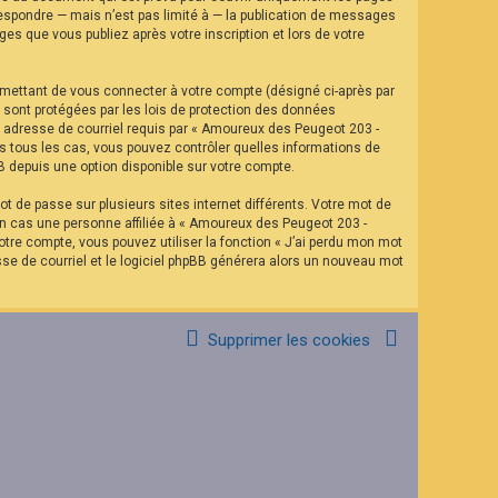
espondre — mais n’est pas limité à — la publication de messages
es que vous publiez après votre inscription et lors de votre
rmettant de vous connecter à votre compte (désigné ci-après par
 sont protégées par les lois de protection des données
re adresse de courriel requis par « Amoureux des Peugeot 203 -
ns tous les cas, vous pouvez contrôler quelles informations de
B depuis une option disponible sur votre compte.
t de passe sur plusieurs sites internet différents. Votre mot de
n cas une personne affiliée à « Amoureux des Peugeot 203 -
tre compte, vous pouvez utiliser la fonction « J’ai perdu mon mot
sse de courriel et le logiciel phpBB générera alors un nouveau mot
Supprimer les cookies