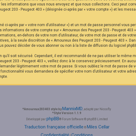
r les informations que vous nous envoyez et que nous collectons. Ceci peut corr
eugeot 203 - Peugeot 403 » (désignée ci-après par « votre compte ») et les messag
é ci-après par « votre nom d’utilisateur ») et un mot de passe personnel vous pe
Les informations de votre compte sur « Amoureux des Peugeot 203 - Peugeot 403 »
formations, en-dehors de votre nom d’utilisateur, de votre mot de passe et de vot
ltatives, à la seule discrétion de « Amoureux des Peugeot 203 - Peugeot 403 ». Da
s pouvez décider de vous abonner ou non à la liste de diffusion du logiciel phpB
in qu’il soit sécurisé. Cependant, il est recommandé de ne pas utiliser le même mo
ugeot 203 - Peugeot 403 », veillez donc à le conservez précieusement. En aucu
 demander légitimement votre mot de passe. Si vous oubliez le mot de passe de vo
e fonctionnalité vous demandera de spécifier votre nom d’utilisateur et votre adre
mpte.
MannixMD
*
Amoureux203403 style by
, adapté par Nicosfly
*
Style Version 1.1.9
phpBB
Développé par
® Forum Software © phpBB Limited
Traduction française officielle
Miles Cellar
©
Confidentialité
Conditions
|