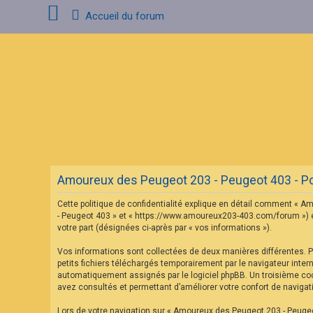
Accueil du forum
C
o
n
n
e
x
i
o
n
Amoureux des Peugeot 203 - Peugeot 403 - Poli
I
n
Cette politique de confidentialité explique en détail comment « Am
s
c
- Peugeot 403 » et « https://www.amoureux203-403.com/forum ») et p
r
votre part (désignées ci-après par « vos informations »).
i
p
Vos informations sont collectées de deux manières différentes. 
t
petits fichiers téléchargés temporairement par le navigateur inter
i
o
automatiquement assignés par le logiciel phpBB. Un troisième cook
n
avez consultés et permettant d’améliorer votre confort de navigatio
Lors de votre navigation sur « Amoureux des Peugeot 203 - Peuge