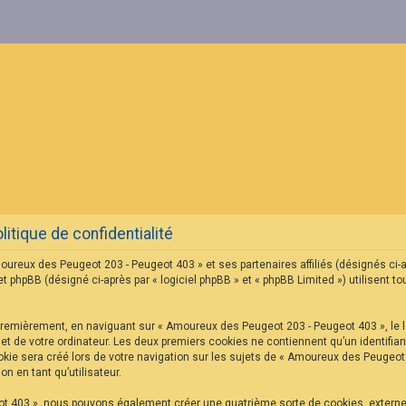
tique de confidentialité
oureux des Peugeot 203 - Peugeot 403 » et ses partenaires affiliés (désignés ci-
hpBB (désigné ci-après par « logiciel phpBB » et « phpBB Limited ») utilisent tou
Premièrement, en naviguant sur « Amoureux des Peugeot 203 - Peugeot 403 », le l
net de votre ordinateur. Les deux premiers cookies ne contiennent qu’un identifian
ie sera créé lors de votre navigation sur les sujets de « Amoureux des Peugeot 2
n en tant qu’utilisateur.
ot 403 », nous pouvons également créer une quatrième sorte de cookies, extern