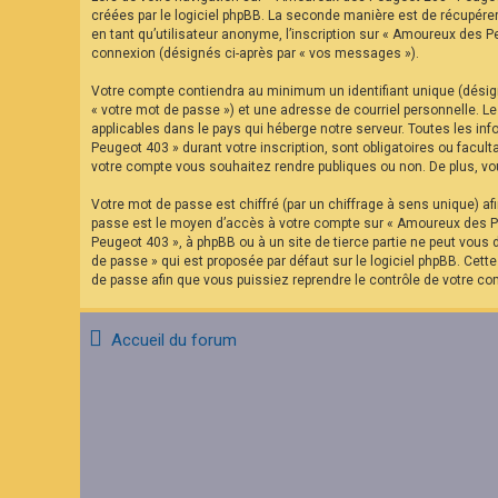
F
créées par le logiciel phpBB. La seconde manière est de récupére
A
en tant qu’utilisateur anonyme, l’inscription sur « Amoureux des P
Q
connexion (désignés ci-après par « vos messages »).
Votre compte contiendra au minimum un identifiant unique (désign
« votre mot de passe ») et une adresse de courriel personnelle. 
applicables dans le pays qui héberge notre serveur. Toutes les in
Peugeot 403 » durant votre inscription, sont obligatoires ou facu
votre compte vous souhaitez rendre publiques ou non. De plus, vou
Votre mot de passe est chiffré (par un chiffrage à sens unique) af
passe est le moyen d’accès à votre compte sur « Amoureux des Pe
Peugeot 403 », à phpBB ou à un site de tierce partie ne peut vous
de passe » qui est proposée par défaut sur le logiciel phpBB. Cett
de passe afin que vous puissiez reprendre le contrôle de votre co
Accueil du forum