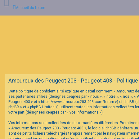
Accueil du forum
C
o
n
n
e
x
i
o
n
Amoureux des Peugeot 203 - Peugeot 403 - Politique d
I
Cette politique de confidentialité explique en détail comment « Amoureux d
n
ses partenaires affiliés (désignés ci-après par « nous », « notre », « nos »,
s
c
Peugeot 403 » et « https://www.amoureux203-403.com/forum ») et phpBB (dés
r
phpBB » et « phpBB Limited ») utilisent toutes les informations collectées lo
i
votre part (désignées ci-après par « vos informations »).
p
t
Vos informations sont collectées de deux manières différentes. Premièrem
i
o
« Amoureux des Peugeot 203 - Peugeot 403 », le logiciel phpBB génèrera un
n
sont de petits fichiers téléchargés temporairement par le navigateur interne
premiers cookies ne contiennent qu’un identifiant utilisateur et un identifi