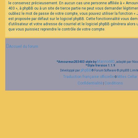
le conservez précieusement. En aucun cas une personne affiliée à « Amour
403 », à phpBB ou à un site de tierce partie ne peut vous demander légitim
oubliez le mot de passe de votre compte, vous pouvez utiliser la fonction «
est proposée par défaut sur le logiciel phpBB. Cette fonctionnalité vous de
d’utilisateur et votre adresse de courriel et le logiciel phpBB générera alor
que vous puissiez reprendre le contrôle de votre compte.
Accueil du forum
MannixMD
*
Amoureux203403 style by
, adapté par Nic
*
Style Version 1.1.9
phpBB
Développé par
® Forum Software © phpBB Limit
Traduction française officielle
Miles Cellar
©
Confidentialité
Conditions
|