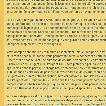
sont automatiquement assignés par le logiciel phpBB. Un troisième cookie s
sur les sujets de « Amoureux des Peugeot 203 - Peugeot 403 », archivant de 
F
avez consultés et permettant d’améliorer votre confort de navigation en tant 
A
Q
Lors de votre navigation sur « Amoureux des Peugeot 203 - Peugeot 403 »,
une quatrième sorte de cookies, externes au document qui est prévu pour 
créées par le logiciel phpBB. La seconde manière est de récupérer les inf
et que nous collectons. Ceci peut correspondre — mais n’est pas limité à —
tant qu’utilisateur anonyme, l’inscription sur « Amoureux des Peugeot 203 -
par « votre compte ») et les messages que vous publiez après votre inscripti
(désignés ci-après par « vos messages »).
Votre compte contiendra au minimum un identifiant unique (désigné ci-après 
et un mot de passe personnel vous permettant de vous connecter à votre c
« votre mot de passe ») et une adresse de courriel personnelle. Les informa
« Amoureux des Peugeot 203 - Peugeot 403 » sont protégées par les lois de
applicables dans le pays qui héberge notre serveur. Toutes les informations
d’utilisateur, de votre mot de passe et de votre adresse de courriel requis 
Peugeot 403 » durant votre inscription, sont obligatoires ou facultatives, à 
des Peugeot 203 - Peugeot 403 ». Dans tous les cas, vous pouvez contrôler 
compte vous souhaitez rendre publiques ou non. De plus, vous pouvez décid
liste de diffusion du logiciel phpBB depuis une option disponible sur votre c
Votre mot de passe est chiffré (par un chiffrage à sens unique) afin qu’il soi
recommandé de ne pas utiliser le même mot de passe sur plusieurs sites int
passe est le moyen d’accès à votre compte sur « Amoureux des Peugeot 203