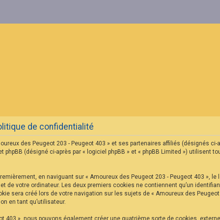
tique de confidentialité
oureux des Peugeot 203 - Peugeot 403 » et ses partenaires affiliés (désignés ci-
hpBB (désigné ci-après par « logiciel phpBB » et « phpBB Limited ») utilisent tou
Premièrement, en naviguant sur « Amoureux des Peugeot 203 - Peugeot 403 », le l
net de votre ordinateur. Les deux premiers cookies ne contiennent qu’un identifian
ie sera créé lors de votre navigation sur les sujets de « Amoureux des Peugeot 2
n en tant qu’utilisateur.
ot 403 », nous pouvons également créer une quatrième sorte de cookies, extern