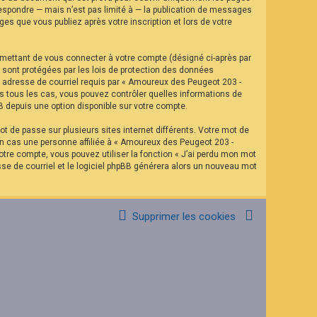
espondre — mais n’est pas limité à — la publication de messages
es que vous publiez après votre inscription et lors de votre
rmettant de vous connecter à votre compte (désigné ci-après par
 sont protégées par les lois de protection des données
re adresse de courriel requis par « Amoureux des Peugeot 203 -
ns tous les cas, vous pouvez contrôler quelles informations de
B depuis une option disponible sur votre compte.
t de passe sur plusieurs sites internet différents. Votre mot de
n cas une personne affiliée à « Amoureux des Peugeot 203 -
tre compte, vous pouvez utiliser la fonction « J’ai perdu mon mot
sse de courriel et le logiciel phpBB générera alors un nouveau mot
Supprimer les cookies