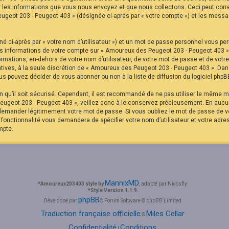
r les informations que vous nous envoyez et que nous collectons. Ceci peut corr
eugeot 203 - Peugeot 403 » (désignée ci-après par « votre compte ») et les messag
é ci-après par « votre nom d’utilisateur ») et un mot de passe personnel vous pe
Les informations de votre compte sur « Amoureux des Peugeot 203 - Peugeot 403 »
formations, en-dehors de votre nom d’utilisateur, de votre mot de passe et de vot
ltatives, à la seule discrétion de « Amoureux des Peugeot 203 - Peugeot 403 ». Da
s pouvez décider de vous abonner ou non à la liste de diffusion du logiciel phpB
in qu’il soit sécurisé. Cependant, il est recommandé de ne pas utiliser le même mo
ugeot 203 - Peugeot 403 », veillez donc à le conservez précieusement. En aucu
 demander légitimement votre mot de passe. Si vous oubliez le mot de passe de vo
e fonctionnalité vous demandera de spécifier votre nom d’utilisateur et votre adre
mpte.
MannixMD
*
Amoureux203403 style by
, adapté par Nicosfly
*
Style Version 1.1.9
phpBB
Développé par
® Forum Software © phpBB Limited
Traduction française officielle
Miles Cellar
©
Confidentialité
Conditions
|