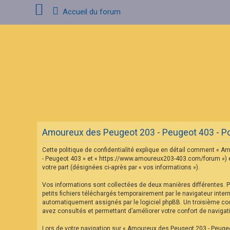
Accueil du forum
C
o
n
n
e
x
i
o
n
Amoureux des Peugeot 203 - Peugeot 403 - Poli
I
n
Cette politique de confidentialité explique en détail comment « Am
s
c
- Peugeot 403 » et « https://www.amoureux203-403.com/forum ») et p
r
votre part (désignées ci-après par « vos informations »).
i
p
Vos informations sont collectées de deux manières différentes. 
t
petits fichiers téléchargés temporairement par le navigateur inter
i
o
automatiquement assignés par le logiciel phpBB. Un troisième cook
n
avez consultés et permettant d’améliorer votre confort de navigatio
Lors de votre navigation sur « Amoureux des Peugeot 203 - Peuge