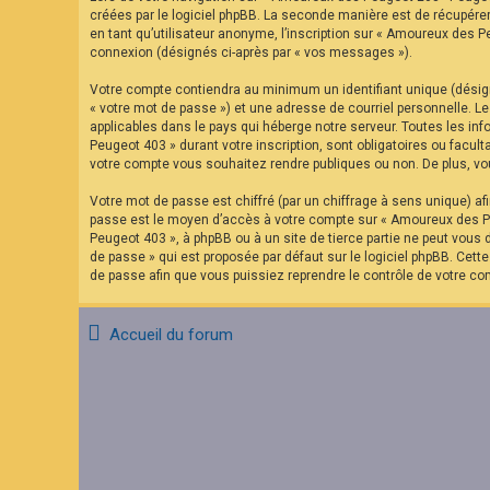
F
créées par le logiciel phpBB. La seconde manière est de récupére
A
en tant qu’utilisateur anonyme, l’inscription sur « Amoureux des P
Q
connexion (désignés ci-après par « vos messages »).
Votre compte contiendra au minimum un identifiant unique (désign
« votre mot de passe ») et une adresse de courriel personnelle. 
applicables dans le pays qui héberge notre serveur. Toutes les in
Peugeot 403 » durant votre inscription, sont obligatoires ou facu
votre compte vous souhaitez rendre publiques ou non. De plus, vou
Votre mot de passe est chiffré (par un chiffrage à sens unique) af
passe est le moyen d’accès à votre compte sur « Amoureux des Pe
Peugeot 403 », à phpBB ou à un site de tierce partie ne peut vous
de passe » qui est proposée par défaut sur le logiciel phpBB. Cett
de passe afin que vous puissiez reprendre le contrôle de votre co
Accueil du forum