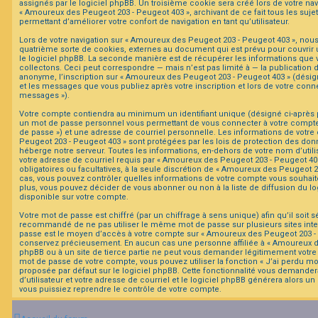
assignés par le logiciel phpBB. Un troisième cookie sera créé lors de votre nav
« Amoureux des Peugeot 203 - Peugeot 403 », archivant de ce fait tous les suje
permettant d’améliorer votre confort de navigation en tant qu’utilisateur.
F
A
Lors de votre navigation sur « Amoureux des Peugeot 203 - Peugeot 403 », no
Q
quatrième sorte de cookies, externes au document qui est prévu pour couvrir
le logiciel phpBB. La seconde manière est de récupérer les informations que
collectons. Ceci peut correspondre — mais n’est pas limité à — la publication 
anonyme, l’inscription sur « Amoureux des Peugeot 203 - Peugeot 403 » (désign
et les messages que vous publiez après votre inscription et lors de votre conn
messages »).
Votre compte contiendra au minimum un identifiant unique (désigné ci-après par
un mot de passe personnel vous permettant de vous connecter à votre compte 
de passe ») et une adresse de courriel personnelle. Les informations de votr
Peugeot 203 - Peugeot 403 » sont protégées par les lois de protection des don
héberge notre serveur. Toutes les informations, en-dehors de votre nom d’utili
votre adresse de courriel requis par « Amoureux des Peugeot 203 - Peugeot 403 
obligatoires ou facultatives, à la seule discrétion de « Amoureux des Peugeot 2
cas, vous pouvez contrôler quelles informations de votre compte vous souhai
plus, vous pouvez décider de vous abonner ou non à la liste de diffusion du l
disponible sur votre compte.
Votre mot de passe est chiffré (par un chiffrage à sens unique) afin qu’il soit s
recommandé de ne pas utiliser le même mot de passe sur plusieurs sites inter
passe est le moyen d’accès à votre compte sur « Amoureux des Peugeot 203 - P
conservez précieusement. En aucun cas une personne affiliée à « Amoureux d
phpBB ou à un site de tierce partie ne peut vous demander légitimement votre 
mot de passe de votre compte, vous pouvez utiliser la fonction « J’ai perdu m
proposée par défaut sur le logiciel phpBB. Cette fonctionnalité vous demander
d’utilisateur et votre adresse de courriel et le logiciel phpBB générera alors 
vous puissiez reprendre le contrôle de votre compte.