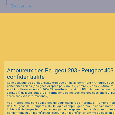
Accueil du forum
C
o
n
n
e
x
i
o
n
Amoureux des Peugeot 203 - Peugeot 403 -
I
confidentialité
n
s
Cette politique de confidentialité explique en détail comment « Amoureux des 
c
partenaires affiliés (désignés ci-après par « nous », « notre », « nos », « Amou
r
et « https://www.amoureux203-403.com/forum ») et phpBB (désigné ci-après par
i
Limited ») utilisent toutes les informations collectées lors des sessions d’utilis
p
après par « vos informations »).
t
i
Vos informations sont collectées de deux manières différentes. Premièremen
o
des Peugeot 203 - Peugeot 403 », le logiciel phpBB génèrera un certain nombre
n
fichiers téléchargés temporairement par le navigateur internet de votre ordina
contiennent qu’un identifiant utilisateur et un identifiant anonyme de session