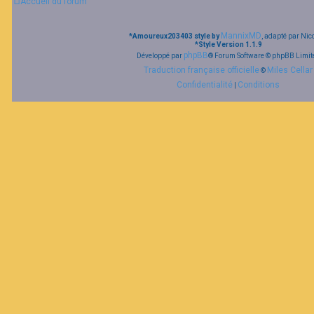
Accueil du forum
MannixMD
*
Amoureux203403 style by
, adapté par Nic
*
Style Version 1.1.9
phpBB
Développé par
® Forum Software © phpBB Limit
Traduction française officielle
Miles Cellar
©
Confidentialité
Conditions
|