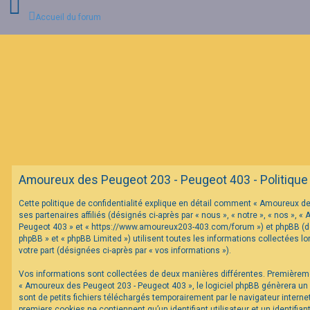
Accueil du forum
C
o
n
n
e
x
i
o
n
Amoureux des Peugeot 203 - Peugeot 403 - Politique d
I
Cette politique de confidentialité explique en détail comment « Amoureux d
n
ses partenaires affiliés (désignés ci-après par « nous », « notre », « nos »,
s
c
Peugeot 403 » et « https://www.amoureux203-403.com/forum ») et phpBB (dés
r
phpBB » et « phpBB Limited ») utilisent toutes les informations collectées lo
i
votre part (désignées ci-après par « vos informations »).
p
t
Vos informations sont collectées de deux manières différentes. Premièrem
i
o
« Amoureux des Peugeot 203 - Peugeot 403 », le logiciel phpBB génèrera un
n
sont de petits fichiers téléchargés temporairement par le navigateur interne
premiers cookies ne contiennent qu’un identifiant utilisateur et un identifi