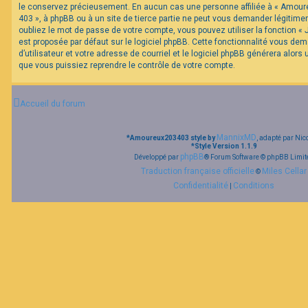
le conservez précieusement. En aucun cas une personne affiliée à « Amour
403 », à phpBB ou à un site de tierce partie ne peut vous demander légitim
oubliez le mot de passe de votre compte, vous pouvez utiliser la fonction «
est proposée par défaut sur le logiciel phpBB. Cette fonctionnalité vous de
d’utilisateur et votre adresse de courriel et le logiciel phpBB générera alor
que vous puissiez reprendre le contrôle de votre compte.
Accueil du forum
MannixMD
*
Amoureux203403 style by
, adapté par Nic
*
Style Version 1.1.9
phpBB
Développé par
® Forum Software © phpBB Limit
Traduction française officielle
Miles Cellar
©
Confidentialité
Conditions
|