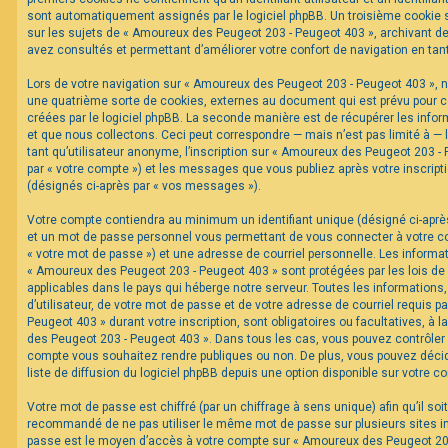
sont automatiquement assignés par le logiciel phpBB. Un troisième cookie s
sur les sujets de « Amoureux des Peugeot 203 - Peugeot 403 », archivant de 
F
avez consultés et permettant d’améliorer votre confort de navigation en tant 
A
Q
Lors de votre navigation sur « Amoureux des Peugeot 203 - Peugeot 403 »,
une quatrième sorte de cookies, externes au document qui est prévu pour 
créées par le logiciel phpBB. La seconde manière est de récupérer les inf
et que nous collectons. Ceci peut correspondre — mais n’est pas limité à —
tant qu’utilisateur anonyme, l’inscription sur « Amoureux des Peugeot 203 -
par « votre compte ») et les messages que vous publiez après votre inscripti
(désignés ci-après par « vos messages »).
Votre compte contiendra au minimum un identifiant unique (désigné ci-après 
et un mot de passe personnel vous permettant de vous connecter à votre c
« votre mot de passe ») et une adresse de courriel personnelle. Les informa
« Amoureux des Peugeot 203 - Peugeot 403 » sont protégées par les lois de
applicables dans le pays qui héberge notre serveur. Toutes les informations
d’utilisateur, de votre mot de passe et de votre adresse de courriel requis 
Peugeot 403 » durant votre inscription, sont obligatoires ou facultatives, à 
des Peugeot 203 - Peugeot 403 ». Dans tous les cas, vous pouvez contrôler 
compte vous souhaitez rendre publiques ou non. De plus, vous pouvez décid
liste de diffusion du logiciel phpBB depuis une option disponible sur votre c
Votre mot de passe est chiffré (par un chiffrage à sens unique) afin qu’il soi
recommandé de ne pas utiliser le même mot de passe sur plusieurs sites int
passe est le moyen d’accès à votre compte sur « Amoureux des Peugeot 203