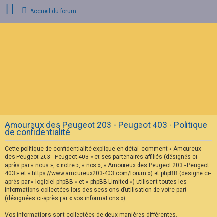
Accueil du forum
C
o
n
n
e
x
i
o
n
Amoureux des Peugeot 203 - Peugeot 403 - Politique
I
de confidentialité
n
s
Cette politique de confidentialité explique en détail comment « Amoureux
c
r
des Peugeot 203 - Peugeot 403 » et ses partenaires affiliés (désignés ci-
i
après par « nous », « notre », « nos », « Amoureux des Peugeot 203 - Peugeot
p
403 » et « https://www.amoureux203-403.com/forum ») et phpBB (désigné ci-
t
après par « logiciel phpBB » et « phpBB Limited ») utilisent toutes les
i
informations collectées lors des sessions d’utilisation de votre part
o
n
(désignées ci-après par « vos informations »).
Vos informations sont collectées de deux manières différentes.