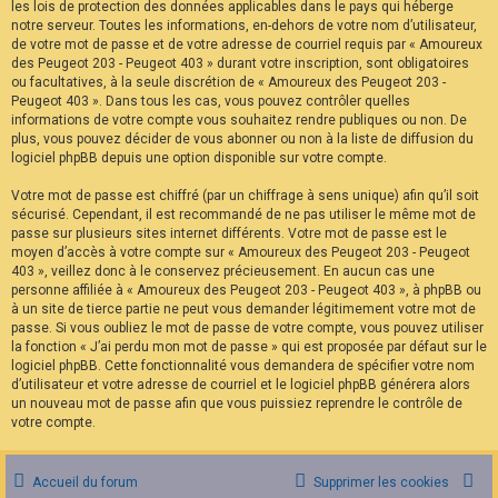
les lois de protection des données applicables dans le pays qui héberge
notre serveur. Toutes les informations, en-dehors de votre nom d’utilisateur,
de votre mot de passe et de votre adresse de courriel requis par « Amoureux
des Peugeot 203 - Peugeot 403 » durant votre inscription, sont obligatoires
ou facultatives, à la seule discrétion de « Amoureux des Peugeot 203 -
Peugeot 403 ». Dans tous les cas, vous pouvez contrôler quelles
informations de votre compte vous souhaitez rendre publiques ou non. De
plus, vous pouvez décider de vous abonner ou non à la liste de diffusion du
logiciel phpBB depuis une option disponible sur votre compte.
Votre mot de passe est chiffré (par un chiffrage à sens unique) afin qu’il soit
sécurisé. Cependant, il est recommandé de ne pas utiliser le même mot de
passe sur plusieurs sites internet différents. Votre mot de passe est le
moyen d’accès à votre compte sur « Amoureux des Peugeot 203 - Peugeot
403 », veillez donc à le conservez précieusement. En aucun cas une
personne affiliée à « Amoureux des Peugeot 203 - Peugeot 403 », à phpBB ou
à un site de tierce partie ne peut vous demander légitimement votre mot de
passe. Si vous oubliez le mot de passe de votre compte, vous pouvez utiliser
la fonction « J’ai perdu mon mot de passe » qui est proposée par défaut sur le
logiciel phpBB. Cette fonctionnalité vous demandera de spécifier votre nom
d’utilisateur et votre adresse de courriel et le logiciel phpBB générera alors
un nouveau mot de passe afin que vous puissiez reprendre le contrôle de
votre compte.
Accueil du forum
Supprimer les cookies