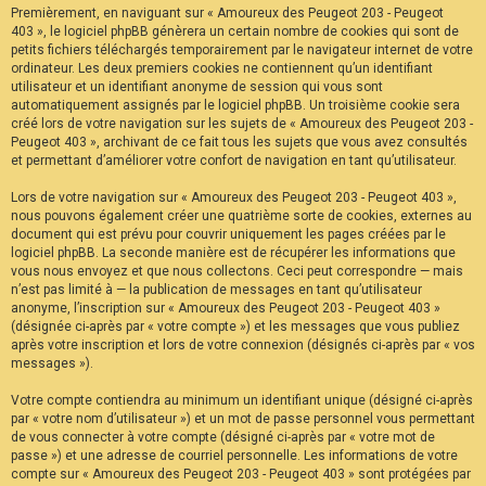
Premièrement, en naviguant sur « Amoureux des Peugeot 203 - Peugeot
F
A
403 », le logiciel phpBB génèrera un certain nombre de cookies qui sont de
Q
petits fichiers téléchargés temporairement par le navigateur internet de votre
ordinateur. Les deux premiers cookies ne contiennent qu’un identifiant
utilisateur et un identifiant anonyme de session qui vous sont
automatiquement assignés par le logiciel phpBB. Un troisième cookie sera
créé lors de votre navigation sur les sujets de « Amoureux des Peugeot 203 -
Peugeot 403 », archivant de ce fait tous les sujets que vous avez consultés
et permettant d’améliorer votre confort de navigation en tant qu’utilisateur.
Lors de votre navigation sur « Amoureux des Peugeot 203 - Peugeot 403 »,
nous pouvons également créer une quatrième sorte de cookies, externes au
document qui est prévu pour couvrir uniquement les pages créées par le
logiciel phpBB. La seconde manière est de récupérer les informations que
vous nous envoyez et que nous collectons. Ceci peut correspondre — mais
n’est pas limité à — la publication de messages en tant qu’utilisateur
anonyme, l’inscription sur « Amoureux des Peugeot 203 - Peugeot 403 »
(désignée ci-après par « votre compte ») et les messages que vous publiez
après votre inscription et lors de votre connexion (désignés ci-après par « vos
messages »).
Votre compte contiendra au minimum un identifiant unique (désigné ci-après
par « votre nom d’utilisateur ») et un mot de passe personnel vous permettant
de vous connecter à votre compte (désigné ci-après par « votre mot de
passe ») et une adresse de courriel personnelle. Les informations de votre
compte sur « Amoureux des Peugeot 203 - Peugeot 403 » sont protégées par