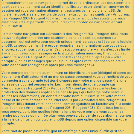
temporairement par le navigateur internet de votre ordinateur. Les deux premiers
cookies ne contiennent qu’un identifiant utilisateur et un identifiant anonyme de
session qui vous sont automatiquement assignés par le logiciel phpBB. Un
troisième cookie sera créé lors de votre navigation sur les sujets de « Amoureux
des Peugeot 203 - Peugeot 403 », archivant de ce fait tous les sujets que vous
avez consultés et permettant d’améliorer votre confort de navigation en tant
qu’utilisateur.
Lors de votre navigation sur « Amoureux des Peugeot 203 - Peugeot 403 », nous
pouvons également créer une quatrième sorte de cookies, externes au
document qui est prévu pour couvrir uniquement les pages créées par le logiciel
phpBB. La seconde manière est de récupérer les informations que vous nous
envoyez et que nous collectons. Ceci peut correspondre — mais n’est pas limité
à — la publication de messages en tant qu’utilisateur anonyme, l’inscription sur
« Amoureux des Peugeot 203 - Peugeot 403 » (désignée ci-après par « votre
compte ») et les messages que vous publiez après votre inscription et lors de
votre connexion (désignés ci-après par « vos messages »).
Votre compte contiendra au minimum un identifiant unique (désigné ci-après par
« votre nom d’utilisateur ») et un mot de passe personnel vous permettant de vous
connecter à votre compte (désigné ci-après par « votre mot de passe ») et une
adresse de courriel personnelle. Les informations de votre compte sur
« Amoureux des Peugeot 203 - Peugeot 403 » sont protégées par les lois de
protection des données applicables dans le pays qui héberge notre serveur.
Toutes les informations, en-dehors de votre nom d’utilisateur, de votre mot de
passe et de votre adresse de courriel requis par « Amoureux des Peugeot 203 -
Peugeot 403 » durant votre inscription, sont obligatoires ou facultatives, à la seule
discrétion de « Amoureux des Peugeot 203 - Peugeot 403 ». Dans tous les cas,
vous pouvez contrôler quelles informations de votre compte vous souhaitez
rendre publiques ou non. De plus, vous pouvez décider de vous abonner ou non
à la liste de diffusion du logiciel phpBB depuis une option disponible sur votre
compte.
Votre mot de passe est chiffré (par un chiffrage à sens unique) afin qu’il soit