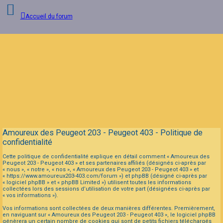
Accueil du forum
Connexion
Inscription
FAQ
Amoureux des Peugeot 203 - Peugeot 403 - Politique de
confidentialité
Cette politique de confidentialité explique en détail comment « Amoureux des
Peugeot 203 - Peugeot 403 » et ses partenaires affiliés (désignés ci-après par
« nous », « notre », « nos », « Amoureux des Peugeot 203 - Peugeot 403 » et
« https://www.amoureux203-403.com/forum ») et phpBB (désigné ci-après par
« logiciel phpBB » et « phpBB Limited ») utilisent toutes les informations
collectées lors des sessions d’utilisation de votre part (désignées ci-après par
« vos informations »).
Vos informations sont collectées de deux manières différentes. Premièrement,
en naviguant sur « Amoureux des Peugeot 203 - Peugeot 403 », le logiciel phpBB
génèrera un certain nombre de cookies qui sont de petits fichiers téléchargés