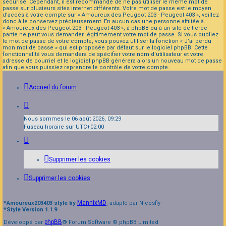
sécurisé. Cependant, il est recommandé de ne pas utiliser le même mot de
passe sur plusieurs sites internet différents. Votre mot de passe est le moyen
d’accès à votre compte sur « Amoureux des Peugeot 203 - Peugeot 403 », veillez
donc à le conservez précieusement. En aucun cas une personne affiliée à
« Amoureux des Peugeot 203 - Peugeot 403 », à phpBB ou à un site de tierce
partie ne peut vous demander légitimement votre mot de passe. Si vous oubliez
le mot de passe de votre compte, vous pouvez utiliser la fonction « J’ai perdu
mon mot de passe » qui est proposée par défaut sur le logiciel phpBB. Cette
fonctionnalité vous demandera de spécifier votre nom d’utilisateur et votre
adresse de courriel et le logiciel phpBB générera alors un nouveau mot de passe
afin que vous puissiez reprendre le contrôle de votre compte.
Accueil du forum
Nous sommes le 06 août 2026, 09:29
Fuseau horaire sur
UTC+02:00
Supprimer les cookies
Supprimer les cookies
MannixMD
*
Amoureux203403 style by
, adapté par Nicosfly
*
Style Version 1.1.9
phpBB
Développé par
® Forum Software © phpBB Limited