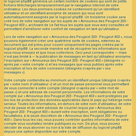
le logiciel phpBB génèrera un certain nombre de cookies qui sont de petits
fichiers téléchargés temporairement par le navigateur internet de votre
ordinateur. Les deux premiers cookies ne contiennent qu’un identifiant
utilisateur et un identifiant anonyme de session qui vous sont
automatiquement assignés par le logiciel phpBB. Un troisième cookie sera
créé lors de votre navigation sur les sujets de « Amoureux des Peugeot 203 -
Peugeot 403 », archivant de ce fait tous les sujets que vous avez consultés et
permettant d’améliorer votre confort de navigation en tant qu’utilisateur.
Lors de votre navigation sur « Amoureux des Peugeot 203 - Peugeot 403 », nous
pouvons également créer une quatrième sorte de cookies, externes au
document qui est prévu pour couvrir uniquement les pages créées par le
logiciel phpBB. La seconde manière est de récupérer les informations que
vous nous envoyez et que nous collectons. Ceci peut correspondre — mais
n’est pas limité à — la publication de messages en tant qu’utilisateur anonyme,
l’inscription sur « Amoureux des Peugeot 203 - Peugeot 403 » (désignée ci-
après par « votre compte ») et les messages que vous publiez après votre
inscription et lors de votre connexion (désignés ci-après par « vos
messages »).
Votre compte contiendra au minimum un identifiant unique (désigné ci-après
par « votre nom d’utilisateur ») et un mot de passe personnel vous permettant
de vous connecter à votre compte (désigné ci-après par « votre mot de
passe ») et une adresse de courriel personnelle. Les informations de votre
compte sur « Amoureux des Peugeot 203 - Peugeot 403 » sont protégées par
les lois de protection des données applicables dans le pays qui héberge notre
serveur. Toutes les informations, en-dehors de votre nom d’utilisateur, de votre
mot de passe et de votre adresse de courriel requis par « Amoureux des
Peugeot 203 - Peugeot 403 » durant votre inscription, sont obligatoires ou
facultatives, à la seule discrétion de « Amoureux des Peugeot 203 - Peugeot
403 ». Dans tous les cas, vous pouvez contrôler quelles informations de votre
compte vous souhaitez rendre publiques ou non. De plus, vous pouvez
décider de vous abonner ou non à la liste de diffusion du logiciel phpBB
depuis une option disponible sur votre compte.