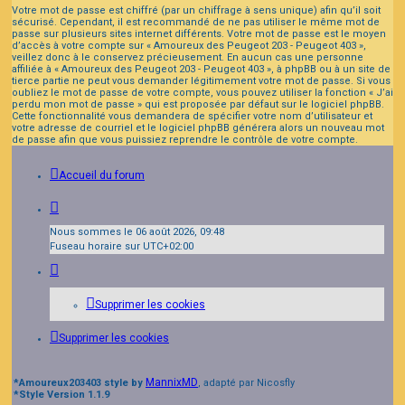
Votre mot de passe est chiffré (par un chiffrage à sens unique) afin qu’il soit
sécurisé. Cependant, il est recommandé de ne pas utiliser le même mot de
passe sur plusieurs sites internet différents. Votre mot de passe est le moyen
d’accès à votre compte sur « Amoureux des Peugeot 203 - Peugeot 403 »,
veillez donc à le conservez précieusement. En aucun cas une personne
affiliée à « Amoureux des Peugeot 203 - Peugeot 403 », à phpBB ou à un site de
tierce partie ne peut vous demander légitimement votre mot de passe. Si vous
oubliez le mot de passe de votre compte, vous pouvez utiliser la fonction « J’ai
perdu mon mot de passe » qui est proposée par défaut sur le logiciel phpBB.
Cette fonctionnalité vous demandera de spécifier votre nom d’utilisateur et
votre adresse de courriel et le logiciel phpBB générera alors un nouveau mot
de passe afin que vous puissiez reprendre le contrôle de votre compte.
Accueil du forum
Nous sommes le 06 août 2026, 09:48
Fuseau horaire sur
UTC+02:00
Supprimer les cookies
Supprimer les cookies
MannixMD
*
Amoureux203403 style by
, adapté par Nicosfly
*
Style Version 1.1.9