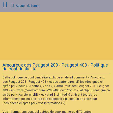
Accueil du forum
C
o
n
n
e
x
i
o
n
Amoureux des Peugeot 203 - Peugeot 403 - Politique
I
de confidentialité
n
s
Cette politique de confidentialité explique en détail comment « Amoureux
c
r
des Peugeot 203 - Peugeot 403 » et ses partenaires affiliés (désignés ci-
i
après par « nous », « notre », « nos », « Amoureux des Peugeot 203 - Peugeot
p
403 » et « https://www.amoureux203-403.com/forum ») et phpBB (désigné ci-
t
après par « logiciel phpBB » et « phpBB Limited ») utilisent toutes les
i
informations collectées lors des sessions d’utilisation de votre part
o
n
(désignées ci-après par « vos informations »).
Vos informations sont collectées de deux manières différentes.