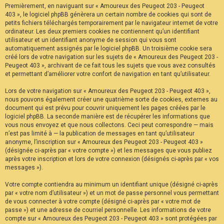
Premièrement, en naviguant sur « Amoureux des Peugeot 203 - Peugeot
F
A
403 », le logiciel phpBB génèrera un certain nombre de cookies qui sont de
Q
petits fichiers téléchargés temporairement par le navigateur internet de votre
ordinateur. Les deux premiers cookies ne contiennent qu’un identifiant
utilisateur et un identifiant anonyme de session qui vous sont
automatiquement assignés par le logiciel phpBB. Un troisième cookie sera
créé lors de votre navigation sur les sujets de « Amoureux des Peugeot 203 -
Peugeot 403 », archivant de ce fait tous les sujets que vous avez consultés
et permettant d’améliorer votre confort de navigation en tant qu’utilisateur.
Lors de votre navigation sur « Amoureux des Peugeot 203 - Peugeot 403 »,
nous pouvons également créer une quatrième sorte de cookies, externes au
document qui est prévu pour couvrir uniquement les pages créées par le
logiciel phpBB. La seconde manière est de récupérer les informations que
vous nous envoyez et que nous collectons. Ceci peut correspondre — mais
n’est pas limité à — la publication de messages en tant qu’utilisateur
anonyme, l’inscription sur « Amoureux des Peugeot 203 - Peugeot 403 »
(désignée ci-après par « votre compte ») et les messages que vous publiez
après votre inscription et lors de votre connexion (désignés ci-après par « vos
messages »).
Votre compte contiendra au minimum un identifiant unique (désigné ci-après
par « votre nom d’utilisateur ») et un mot de passe personnel vous permettant
de vous connecter à votre compte (désigné ci-après par « votre mot de
passe ») et une adresse de courriel personnelle. Les informations de votre
compte sur « Amoureux des Peugeot 203 - Peugeot 403 » sont protégées par