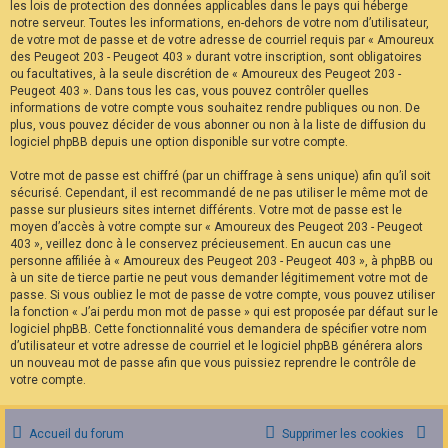
les lois de protection des données applicables dans le pays qui héberge
notre serveur. Toutes les informations, en-dehors de votre nom d’utilisateur,
de votre mot de passe et de votre adresse de courriel requis par « Amoureux
des Peugeot 203 - Peugeot 403 » durant votre inscription, sont obligatoires
ou facultatives, à la seule discrétion de « Amoureux des Peugeot 203 -
Peugeot 403 ». Dans tous les cas, vous pouvez contrôler quelles
informations de votre compte vous souhaitez rendre publiques ou non. De
plus, vous pouvez décider de vous abonner ou non à la liste de diffusion du
logiciel phpBB depuis une option disponible sur votre compte.
Votre mot de passe est chiffré (par un chiffrage à sens unique) afin qu’il soit
sécurisé. Cependant, il est recommandé de ne pas utiliser le même mot de
passe sur plusieurs sites internet différents. Votre mot de passe est le
moyen d’accès à votre compte sur « Amoureux des Peugeot 203 - Peugeot
403 », veillez donc à le conservez précieusement. En aucun cas une
personne affiliée à « Amoureux des Peugeot 203 - Peugeot 403 », à phpBB ou
à un site de tierce partie ne peut vous demander légitimement votre mot de
passe. Si vous oubliez le mot de passe de votre compte, vous pouvez utiliser
la fonction « J’ai perdu mon mot de passe » qui est proposée par défaut sur le
logiciel phpBB. Cette fonctionnalité vous demandera de spécifier votre nom
d’utilisateur et votre adresse de courriel et le logiciel phpBB générera alors
un nouveau mot de passe afin que vous puissiez reprendre le contrôle de
votre compte.
Accueil du forum
Supprimer les cookies