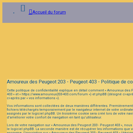
Accueil du forum
Connexion
Inscription
FAQ
Amoureux des Peugeot 203 - Peugeot 403 - Politique de con
Cette politique de confidentialité explique en détail comment « Amoureux des Pe
403 » et « https://www.amoureux203-403.com/forum ») et phpBB (désigné ci-après p
ci-après par « vos informations »).
Vos informations sont collectées de deux manières différentes. Premièrement,
fichiers téléchargés temporairement par le navigateur internet de votre ordinat
assignés par le logiciel phpBB. Un troisième cookie sera créé lors de votre nav
d’améliorer votre confort de navigation en tant qu’utilisateur.
Lors de votre navigation sur « Amoureux des Peugeot 203 - Peugeot 403 », nou
le logiciel phpBB. La seconde manière est de récupérer les informations que v
anonyme, l’inscription sur « Amoureux des Peugeot 203 - Peugeot 403 » (désigné