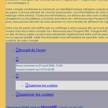
« vos messages »).
Votre compte contiendra au minimum un identifiant unique (désigné ci-après pa
de passe ») et une adresse de courriel personnelle. Les informations de votre
héberge notre serveur. Toutes les informations, en-dehors de votre nom d’utilis
obligatoires ou facultatives, à la seule discrétion de « Amoureux des Peugeot 
plus, vous pouvez décider de vous abonner ou non à la liste de diffusion du lo
Votre mot de passe est chiffré (par un chiffrage à sens unique) afin qu’il soit 
moyen d’accès à votre compte sur « Amoureux des Peugeot 203 - Peugeot 403 »,
un site de tierce partie ne peut vous demander légitimement votre mot de passe
sur le logiciel phpBB. Cette fonctionnalité vous demandera de spécifier votre n
contrôle de votre compte.
Accueil du forum
Nous sommes le 07 août 2026, 12:50
Fuseau horaire sur
UTC+02:00
Supprimer les cookies
Supprimer les cookies
MannixMD
*
Amoureux203403 style by
, adapté par Nicosfly