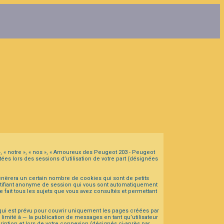
», « notre », « nos », « Amoureux des Peugeot 203 - Peugeot
ées lors des sessions d’utilisation de votre part (désignées
nèrera un certain nombre de cookies qui sont de petits
dentifiant anonyme de session qui vous sont automatiquement
 fait tous les sujets que vous avez consultés et permettant
ui est prévu pour couvrir uniquement les pages créées par
mité à — la publication de messages en tant qu’utilisateur
iption et lors de votre connexion (désignés ci-après par