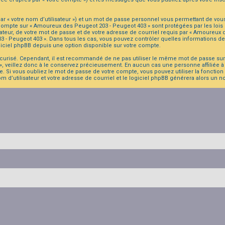
r « votre nom d’utilisateur ») et un mot de passe personnel vous permettant de vou
 compte sur « Amoureux des Peugeot 203 - Peugeot 403 » sont protégées par les lois
ateur, de votre mot de passe et de votre adresse de courriel requis par « Amoureux d
203 - Peugeot 403 ». Dans tous les cas, vous pouvez contrôler quelles informations
giciel phpBB depuis une option disponible sur votre compte.
sécurisé. Cependant, il est recommandé de ne pas utiliser le même mot de passe sur p
 veillez donc à le conservez précieusement. En aucun cas une personne affiliée à
. Si vous oubliez le mot de passe de votre compte, vous pouvez utiliser la fonction
om d’utilisateur et votre adresse de courriel et le logiciel phpBB générera alors un