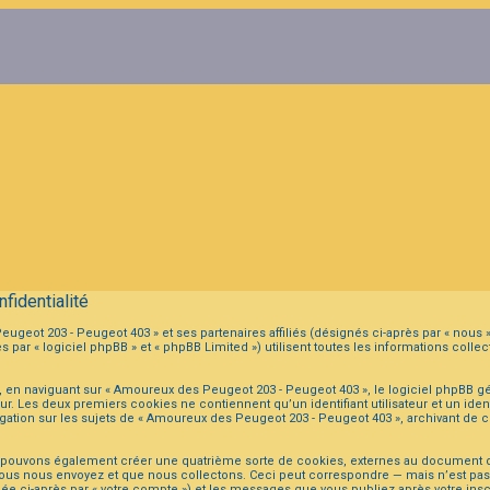
fidentialité
ugeot 203 - Peugeot 403 » et ses partenaires affiliés (désignés ci-après par « nous 
ar « logiciel phpBB » et « phpBB Limited ») utilisent toutes les informations collect
 en naviguant sur « Amoureux des Peugeot 203 - Peugeot 403 », le logiciel phpBB gé
eur. Les deux premiers cookies ne contiennent qu’un identifiant utilisateur et un i
igation sur les sujets de « Amoureux des Peugeot 203 - Peugeot 403 », archivant de ce
s pouvons également créer une quatrième sorte de cookies, externes au document q
ous nous envoyez et que nous collectons. Ceci peut correspondre — mais n’est pas li
e ci-après par « votre compte ») et les messages que vous publiez après votre inscr