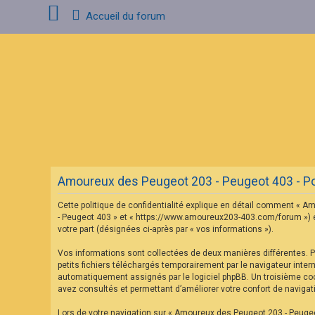
Accueil du forum
C
o
n
n
e
x
i
o
n
Amoureux des Peugeot 203 - Peugeot 403 - Poli
I
n
Cette politique de confidentialité explique en détail comment « Am
s
c
- Peugeot 403 » et « https://www.amoureux203-403.com/forum ») et p
r
votre part (désignées ci-après par « vos informations »).
i
p
Vos informations sont collectées de deux manières différentes. 
t
petits fichiers téléchargés temporairement par le navigateur inter
i
o
automatiquement assignés par le logiciel phpBB. Un troisième cook
n
avez consultés et permettant d’améliorer votre confort de navigatio
Lors de votre navigation sur « Amoureux des Peugeot 203 - Peuge