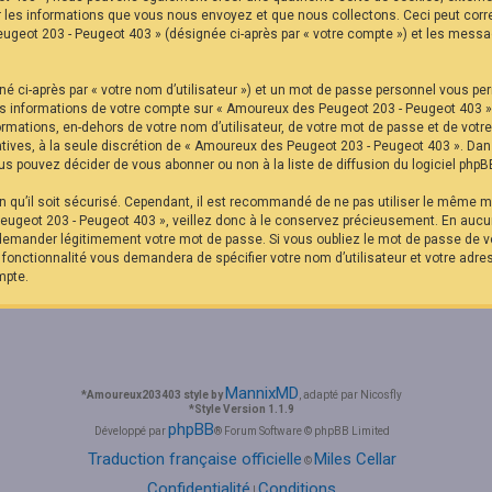
r les informations que vous nous envoyez et que nous collectons. Ceci peut corr
eugeot 203 - Peugeot 403 » (désignée ci-après par « votre compte ») et les messag
é ci-après par « votre nom d’utilisateur ») et un mot de passe personnel vous pe
Les informations de votre compte sur « Amoureux des Peugeot 203 - Peugeot 403 »
formations, en-dehors de votre nom d’utilisateur, de votre mot de passe et de vot
ltatives, à la seule discrétion de « Amoureux des Peugeot 203 - Peugeot 403 ». Da
s pouvez décider de vous abonner ou non à la liste de diffusion du logiciel phpB
in qu’il soit sécurisé. Cependant, il est recommandé de ne pas utiliser le même mo
ugeot 203 - Peugeot 403 », veillez donc à le conservez précieusement. En aucu
 demander légitimement votre mot de passe. Si vous oubliez le mot de passe de vo
e fonctionnalité vous demandera de spécifier votre nom d’utilisateur et votre adre
mpte.
MannixMD
*
Amoureux203403 style by
, adapté par Nicosfly
*
Style Version 1.1.9
phpBB
Développé par
® Forum Software © phpBB Limited
Traduction française officielle
Miles Cellar
©
Confidentialité
Conditions
|