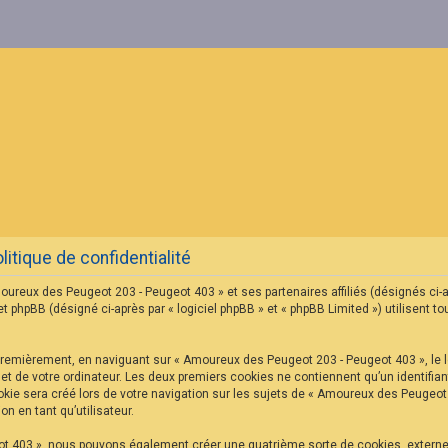
tique de confidentialité
oureux des Peugeot 203 - Peugeot 403 » et ses partenaires affiliés (désignés ci-
hpBB (désigné ci-après par « logiciel phpBB » et « phpBB Limited ») utilisent tou
Premièrement, en naviguant sur « Amoureux des Peugeot 203 - Peugeot 403 », le l
net de votre ordinateur. Les deux premiers cookies ne contiennent qu’un identifian
ie sera créé lors de votre navigation sur les sujets de « Amoureux des Peugeot 2
n en tant qu’utilisateur.
ot 403 », nous pouvons également créer une quatrième sorte de cookies, extern