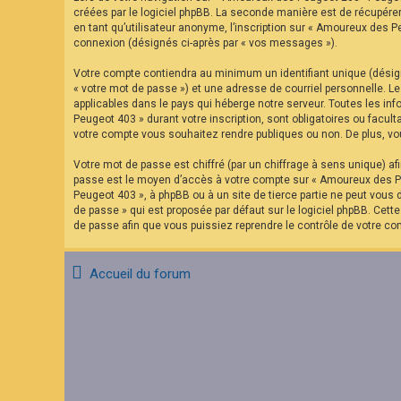
F
créées par le logiciel phpBB. La seconde manière est de récupére
A
en tant qu’utilisateur anonyme, l’inscription sur « Amoureux des P
Q
connexion (désignés ci-après par « vos messages »).
Votre compte contiendra au minimum un identifiant unique (désign
« votre mot de passe ») et une adresse de courriel personnelle. 
applicables dans le pays qui héberge notre serveur. Toutes les in
Peugeot 403 » durant votre inscription, sont obligatoires ou facu
votre compte vous souhaitez rendre publiques ou non. De plus, vou
Votre mot de passe est chiffré (par un chiffrage à sens unique) af
passe est le moyen d’accès à votre compte sur « Amoureux des Pe
Peugeot 403 », à phpBB ou à un site de tierce partie ne peut vous
de passe » qui est proposée par défaut sur le logiciel phpBB. Cett
de passe afin que vous puissiez reprendre le contrôle de votre co
Accueil du forum