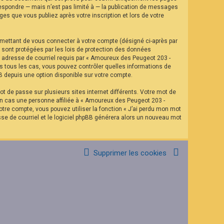
espondre — mais n’est pas limité à — la publication de messages
es que vous publiez après votre inscription et lors de votre
rmettant de vous connecter à votre compte (désigné ci-après par
 sont protégées par les lois de protection des données
re adresse de courriel requis par « Amoureux des Peugeot 203 -
ns tous les cas, vous pouvez contrôler quelles informations de
B depuis une option disponible sur votre compte.
t de passe sur plusieurs sites internet différents. Votre mot de
n cas une personne affiliée à « Amoureux des Peugeot 203 -
tre compte, vous pouvez utiliser la fonction « J’ai perdu mon mot
sse de courriel et le logiciel phpBB générera alors un nouveau mot
Supprimer les cookies