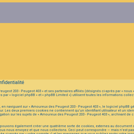
fidentialité
ugeot 203 - Peugeot 403 » et ses partenaires affiliés (désignés ci-après par « nous 
ar « logiciel phpBB » et « phpBB Limited ») utilisent toutes les informations collect
 en naviguant sur « Amoureux des Peugeot 203 - Peugeot 403 », le logiciel phpBB gé
eur. Les deux premiers cookies ne contiennent qu’un identifiant utilisateur et un i
igation sur les sujets de « Amoureux des Peugeot 203 - Peugeot 403 », archivant de ce
s pouvons également créer une quatrième sorte de cookies, externes au document q
ous nous envoyez et que nous collectons. Ceci peut correspondre — mais n’est pas li
e ci-après par « votre compte ») et les messages que vous publiez après votre inscr