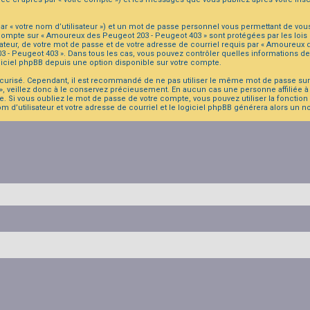
r « votre nom d’utilisateur ») et un mot de passe personnel vous permettant de vou
 compte sur « Amoureux des Peugeot 203 - Peugeot 403 » sont protégées par les lois
ateur, de votre mot de passe et de votre adresse de courriel requis par « Amoureux d
203 - Peugeot 403 ». Dans tous les cas, vous pouvez contrôler quelles informations
giciel phpBB depuis une option disponible sur votre compte.
sécurisé. Cependant, il est recommandé de ne pas utiliser le même mot de passe sur p
 veillez donc à le conservez précieusement. En aucun cas une personne affiliée à
. Si vous oubliez le mot de passe de votre compte, vous pouvez utiliser la fonction
om d’utilisateur et votre adresse de courriel et le logiciel phpBB générera alors un