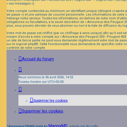
« vos messages »).
Votre compte contiendra au minimum un identifiant unique (désigné ci-après pa
de passe ») et une adresse de courriel personnelle. Les informations de votre
héberge notre serveur. Toutes les informations, en-dehors de votre nom d’utilis
obligatoires ou facultatives, à la seule discrétion de « Amoureux des Peugeot 
plus, vous pouvez décider de vous abonner ou non à la liste de diffusion du lo
Votre mot de passe est chiffré (par un chiffrage à sens unique) afin qu’il soit 
moyen d’accès à votre compte sur « Amoureux des Peugeot 203 - Peugeot 403 »,
un site de tierce partie ne peut vous demander légitimement votre mot de passe
sur le logiciel phpBB. Cette fonctionnalité vous demandera de spécifier votre n
contrôle de votre compte.
Accueil du forum
Nous sommes le 06 août 2026, 14:52
Fuseau horaire sur
UTC+02:00
Supprimer les cookies
Supprimer les cookies
MannixMD
*
Amoureux203403 style by
, adapté par Nicosfly