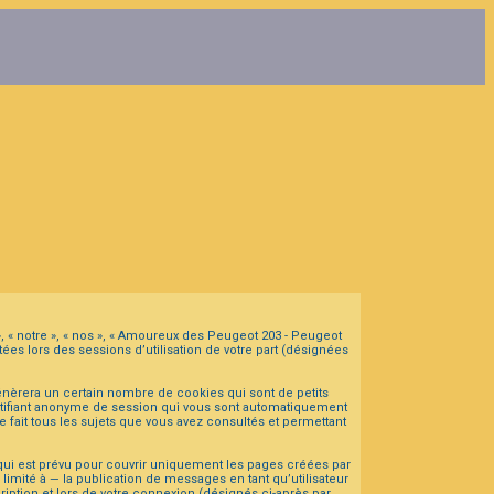
», « notre », « nos », « Amoureux des Peugeot 203 - Peugeot
ées lors des sessions d’utilisation de votre part (désignées
nèrera un certain nombre de cookies qui sont de petits
dentifiant anonyme de session qui vous sont automatiquement
 fait tous les sujets que vous avez consultés et permettant
ui est prévu pour couvrir uniquement les pages créées par
mité à — la publication de messages en tant qu’utilisateur
iption et lors de votre connexion (désignés ci-après par