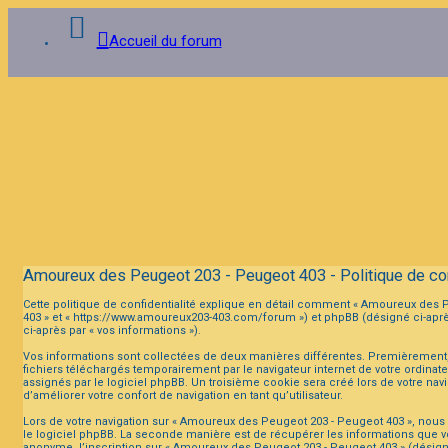
Accueil du forum
Connexion
Inscription
FAQ
Amoureux des Peugeot 203 - Peugeot 403 - Politique de con
Cette politique de confidentialité explique en détail comment « Amoureux des Pe
403 » et « https://www.amoureux203-403.com/forum ») et phpBB (désigné ci-après p
ci-après par « vos informations »).
Vos informations sont collectées de deux manières différentes. Premièrement,
fichiers téléchargés temporairement par le navigateur internet de votre ordinat
assignés par le logiciel phpBB. Un troisième cookie sera créé lors de votre nav
d’améliorer votre confort de navigation en tant qu’utilisateur.
Lors de votre navigation sur « Amoureux des Peugeot 203 - Peugeot 403 », nou
le logiciel phpBB. La seconde manière est de récupérer les informations que v
anonyme, l’inscription sur « Amoureux des Peugeot 203 - Peugeot 403 » (désigné