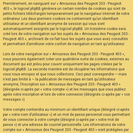
Premièrement, en naviguant sur « Amoureux des Peugeot 203 - Peugeot
F
A
403 », le logiciel phpBB génèrera un certain nombre de cookies qui sont de
Q
petits fichiers téléchargés temporairement par le navigateur internet de votre
ordinateur. Les deux premiers cookies ne contiennent qu’un identifiant
utilisateur et un identifiant anonyme de session qui vous sont
automatiquement assignés par le logiciel phpBB. Un troisième cookie sera
créé lors de votre navigation sur les sujets de « Amoureux des Peugeot 203 -
Peugeot 403 », archivant de ce fait tous les sujets que vous avez consultés
et permettant d’améliorer votre confort de navigation en tant qu’utilisateur.
Lors de votre navigation sur « Amoureux des Peugeot 203 - Peugeot 403 »,
nous pouvons également créer une quatrième sorte de cookies, externes au
document qui est prévu pour couvrir uniquement les pages créées par le
logiciel phpBB. La seconde manière est de récupérer les informations que
vous nous envoyez et que nous collectons. Ceci peut correspondre — mais
n’est pas limité à — la publication de messages en tant qu’utilisateur
anonyme, l’inscription sur « Amoureux des Peugeot 203 - Peugeot 403 »
(désignée ci-après par « votre compte ») et les messages que vous publiez
après votre inscription et lors de votre connexion (désignés ci-après par « vos
messages »).
Votre compte contiendra au minimum un identifiant unique (désigné ci-après
par « votre nom d’utilisateur ») et un mot de passe personnel vous permettant
de vous connecter à votre compte (désigné ci-après par « votre mot de
passe ») et une adresse de courriel personnelle. Les informations de votre
compte sur « Amoureux des Peugeot 203 - Peugeot 403 » sont protégées par