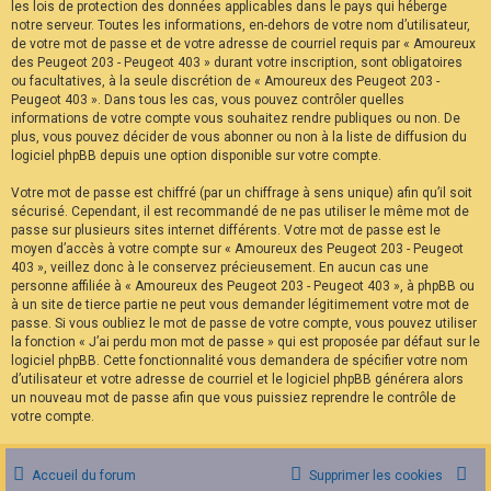
les lois de protection des données applicables dans le pays qui héberge
notre serveur. Toutes les informations, en-dehors de votre nom d’utilisateur,
de votre mot de passe et de votre adresse de courriel requis par « Amoureux
des Peugeot 203 - Peugeot 403 » durant votre inscription, sont obligatoires
ou facultatives, à la seule discrétion de « Amoureux des Peugeot 203 -
Peugeot 403 ». Dans tous les cas, vous pouvez contrôler quelles
informations de votre compte vous souhaitez rendre publiques ou non. De
plus, vous pouvez décider de vous abonner ou non à la liste de diffusion du
logiciel phpBB depuis une option disponible sur votre compte.
Votre mot de passe est chiffré (par un chiffrage à sens unique) afin qu’il soit
sécurisé. Cependant, il est recommandé de ne pas utiliser le même mot de
passe sur plusieurs sites internet différents. Votre mot de passe est le
moyen d’accès à votre compte sur « Amoureux des Peugeot 203 - Peugeot
403 », veillez donc à le conservez précieusement. En aucun cas une
personne affiliée à « Amoureux des Peugeot 203 - Peugeot 403 », à phpBB ou
à un site de tierce partie ne peut vous demander légitimement votre mot de
passe. Si vous oubliez le mot de passe de votre compte, vous pouvez utiliser
la fonction « J’ai perdu mon mot de passe » qui est proposée par défaut sur le
logiciel phpBB. Cette fonctionnalité vous demandera de spécifier votre nom
d’utilisateur et votre adresse de courriel et le logiciel phpBB générera alors
un nouveau mot de passe afin que vous puissiez reprendre le contrôle de
votre compte.
Accueil du forum
Supprimer les cookies