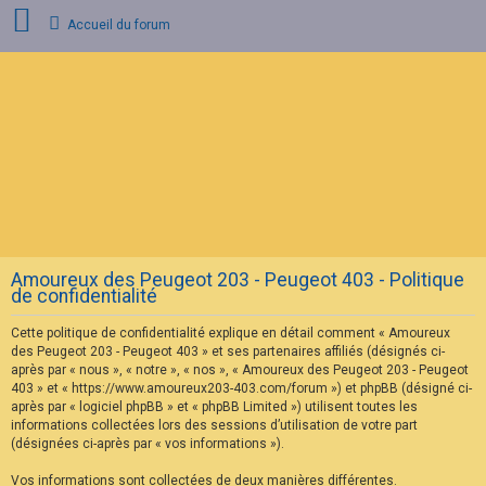
Accueil du forum
C
o
n
n
e
x
i
o
n
Amoureux des Peugeot 203 - Peugeot 403 - Politique
I
de confidentialité
n
s
Cette politique de confidentialité explique en détail comment « Amoureux
c
r
des Peugeot 203 - Peugeot 403 » et ses partenaires affiliés (désignés ci-
i
après par « nous », « notre », « nos », « Amoureux des Peugeot 203 - Peugeot
p
403 » et « https://www.amoureux203-403.com/forum ») et phpBB (désigné ci-
t
après par « logiciel phpBB » et « phpBB Limited ») utilisent toutes les
i
informations collectées lors des sessions d’utilisation de votre part
o
n
(désignées ci-après par « vos informations »).
Vos informations sont collectées de deux manières différentes.