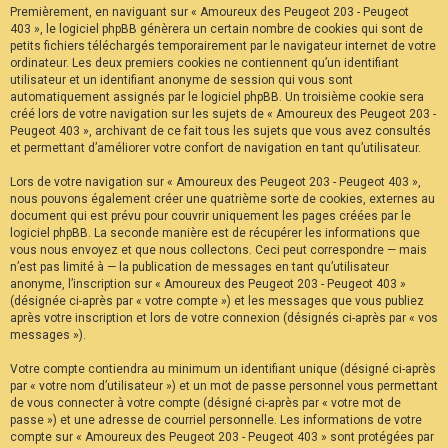
Premièrement, en naviguant sur « Amoureux des Peugeot 203 - Peugeot
F
A
403 », le logiciel phpBB génèrera un certain nombre de cookies qui sont de
Q
petits fichiers téléchargés temporairement par le navigateur internet de votre
ordinateur. Les deux premiers cookies ne contiennent qu’un identifiant
utilisateur et un identifiant anonyme de session qui vous sont
automatiquement assignés par le logiciel phpBB. Un troisième cookie sera
créé lors de votre navigation sur les sujets de « Amoureux des Peugeot 203 -
Peugeot 403 », archivant de ce fait tous les sujets que vous avez consultés
et permettant d’améliorer votre confort de navigation en tant qu’utilisateur.
Lors de votre navigation sur « Amoureux des Peugeot 203 - Peugeot 403 »,
nous pouvons également créer une quatrième sorte de cookies, externes au
document qui est prévu pour couvrir uniquement les pages créées par le
logiciel phpBB. La seconde manière est de récupérer les informations que
vous nous envoyez et que nous collectons. Ceci peut correspondre — mais
n’est pas limité à — la publication de messages en tant qu’utilisateur
anonyme, l’inscription sur « Amoureux des Peugeot 203 - Peugeot 403 »
(désignée ci-après par « votre compte ») et les messages que vous publiez
après votre inscription et lors de votre connexion (désignés ci-après par « vos
messages »).
Votre compte contiendra au minimum un identifiant unique (désigné ci-après
par « votre nom d’utilisateur ») et un mot de passe personnel vous permettant
de vous connecter à votre compte (désigné ci-après par « votre mot de
passe ») et une adresse de courriel personnelle. Les informations de votre
compte sur « Amoureux des Peugeot 203 - Peugeot 403 » sont protégées par