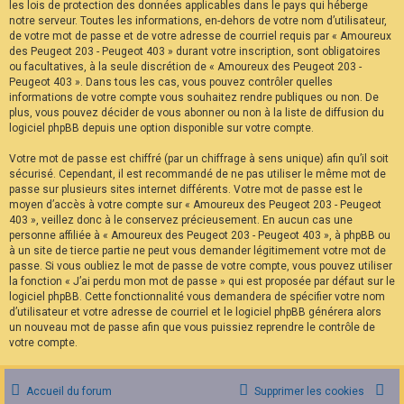
les lois de protection des données applicables dans le pays qui héberge
notre serveur. Toutes les informations, en-dehors de votre nom d’utilisateur,
de votre mot de passe et de votre adresse de courriel requis par « Amoureux
des Peugeot 203 - Peugeot 403 » durant votre inscription, sont obligatoires
ou facultatives, à la seule discrétion de « Amoureux des Peugeot 203 -
Peugeot 403 ». Dans tous les cas, vous pouvez contrôler quelles
informations de votre compte vous souhaitez rendre publiques ou non. De
plus, vous pouvez décider de vous abonner ou non à la liste de diffusion du
logiciel phpBB depuis une option disponible sur votre compte.
Votre mot de passe est chiffré (par un chiffrage à sens unique) afin qu’il soit
sécurisé. Cependant, il est recommandé de ne pas utiliser le même mot de
passe sur plusieurs sites internet différents. Votre mot de passe est le
moyen d’accès à votre compte sur « Amoureux des Peugeot 203 - Peugeot
403 », veillez donc à le conservez précieusement. En aucun cas une
personne affiliée à « Amoureux des Peugeot 203 - Peugeot 403 », à phpBB ou
à un site de tierce partie ne peut vous demander légitimement votre mot de
passe. Si vous oubliez le mot de passe de votre compte, vous pouvez utiliser
la fonction « J’ai perdu mon mot de passe » qui est proposée par défaut sur le
logiciel phpBB. Cette fonctionnalité vous demandera de spécifier votre nom
d’utilisateur et votre adresse de courriel et le logiciel phpBB générera alors
un nouveau mot de passe afin que vous puissiez reprendre le contrôle de
votre compte.
Accueil du forum
Supprimer les cookies