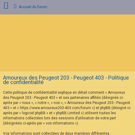
Accueil du forum
C
o
n
n
e
x
i
o
n
Amoureux des Peugeot 203 - Peugeot 403 - Politique
I
de confidentialité
n
s
Cette politique de confidentialité explique en détail comment « Amoureux
c
r
des Peugeot 203 - Peugeot 403 » et ses partenaires affiliés (désignés ci-
i
après par « nous », « notre », « nos », « Amoureux des Peugeot 203 - Peugeot
p
403 » et « https://www.amoureux203-403.com/forum ») et phpBB (désigné ci-
t
après par « logiciel phpBB » et « phpBB Limited ») utilisent toutes les
i
informations collectées lors des sessions d’utilisation de votre part
o
n
(désignées ci-après par « vos informations »).
Vos informations sont collectées de deux manières différentes.