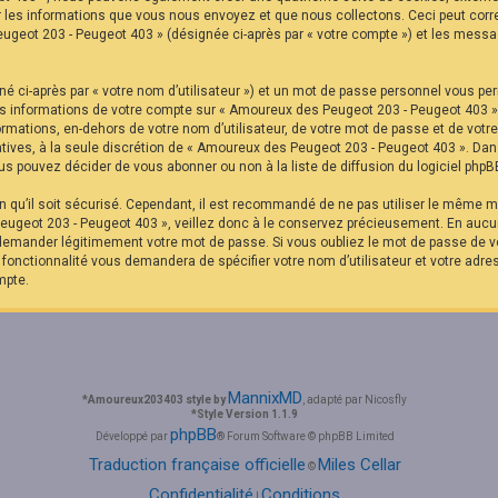
r les informations que vous nous envoyez et que nous collectons. Ceci peut corr
eugeot 203 - Peugeot 403 » (désignée ci-après par « votre compte ») et les messag
é ci-après par « votre nom d’utilisateur ») et un mot de passe personnel vous pe
Les informations de votre compte sur « Amoureux des Peugeot 203 - Peugeot 403 »
formations, en-dehors de votre nom d’utilisateur, de votre mot de passe et de vot
ltatives, à la seule discrétion de « Amoureux des Peugeot 203 - Peugeot 403 ». Da
s pouvez décider de vous abonner ou non à la liste de diffusion du logiciel phpB
in qu’il soit sécurisé. Cependant, il est recommandé de ne pas utiliser le même mo
ugeot 203 - Peugeot 403 », veillez donc à le conservez précieusement. En aucu
 demander légitimement votre mot de passe. Si vous oubliez le mot de passe de vo
e fonctionnalité vous demandera de spécifier votre nom d’utilisateur et votre adre
mpte.
MannixMD
*
Amoureux203403 style by
, adapté par Nicosfly
*
Style Version 1.1.9
phpBB
Développé par
® Forum Software © phpBB Limited
Traduction française officielle
Miles Cellar
©
Confidentialité
Conditions
|