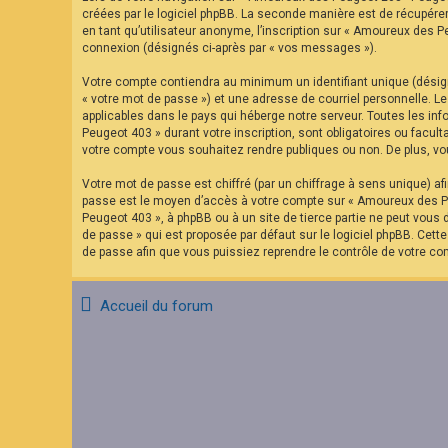
F
créées par le logiciel phpBB. La seconde manière est de récupére
A
en tant qu’utilisateur anonyme, l’inscription sur « Amoureux des P
Q
connexion (désignés ci-après par « vos messages »).
Votre compte contiendra au minimum un identifiant unique (désign
« votre mot de passe ») et une adresse de courriel personnelle. 
applicables dans le pays qui héberge notre serveur. Toutes les in
Peugeot 403 » durant votre inscription, sont obligatoires ou facu
votre compte vous souhaitez rendre publiques ou non. De plus, vou
Votre mot de passe est chiffré (par un chiffrage à sens unique) af
passe est le moyen d’accès à votre compte sur « Amoureux des Pe
Peugeot 403 », à phpBB ou à un site de tierce partie ne peut vous
de passe » qui est proposée par défaut sur le logiciel phpBB. Cett
de passe afin que vous puissiez reprendre le contrôle de votre co
Accueil du forum