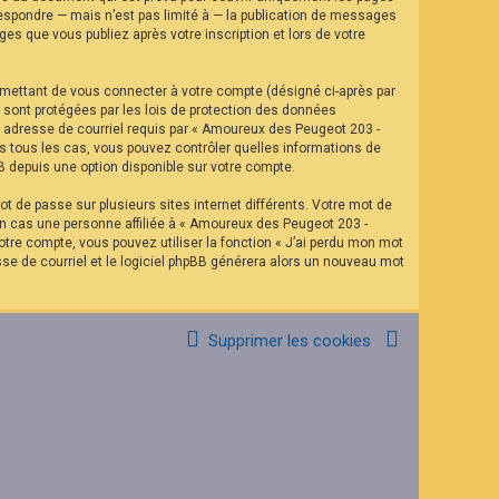
espondre — mais n’est pas limité à — la publication de messages
es que vous publiez après votre inscription et lors de votre
rmettant de vous connecter à votre compte (désigné ci-après par
 sont protégées par les lois de protection des données
re adresse de courriel requis par « Amoureux des Peugeot 203 -
ns tous les cas, vous pouvez contrôler quelles informations de
B depuis une option disponible sur votre compte.
t de passe sur plusieurs sites internet différents. Votre mot de
n cas une personne affiliée à « Amoureux des Peugeot 203 -
tre compte, vous pouvez utiliser la fonction « J’ai perdu mon mot
sse de courriel et le logiciel phpBB générera alors un nouveau mot
Supprimer les cookies