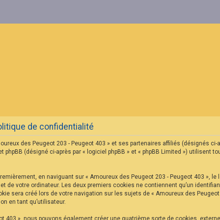
tique de confidentialité
oureux des Peugeot 203 - Peugeot 403 » et ses partenaires affiliés (désignés ci-
hpBB (désigné ci-après par « logiciel phpBB » et « phpBB Limited ») utilisent tou
Premièrement, en naviguant sur « Amoureux des Peugeot 203 - Peugeot 403 », le l
net de votre ordinateur. Les deux premiers cookies ne contiennent qu’un identifian
ie sera créé lors de votre navigation sur les sujets de « Amoureux des Peugeot 2
n en tant qu’utilisateur.
ot 403 », nous pouvons également créer une quatrième sorte de cookies, extern