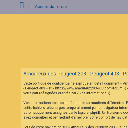
Accueil du forum
C
o
n
n
e
x
i
o
n
Amoureux des Peugeot 203 - Peugeot 403 - Poli
I
n
Cette politique de confidentialité explique en détail comment « Am
s
c
- Peugeot 403 » et « https://www.amoureux203-403.com/forum ») et p
r
votre part (désignées ci-après par « vos informations »).
i
p
Vos informations sont collectées de deux manières différentes. 
t
petits fichiers téléchargés temporairement par le navigateur inter
i
o
automatiquement assignés par le logiciel phpBB. Un troisième cook
n
avez consultés et permettant d’améliorer votre confort de navigatio
Lors de votre navigation sur « Amoureux des Peugeot 203 - Peuge