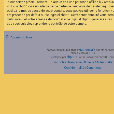
le conservez précieusement. En aucun cas une personne affiliée à « Amour
403 », à phpBB ou à un site de tierce partie ne peut vous demander légitim
oubliez le mot de passe de votre compte, vous pouvez utiliser la fonction «
est proposée par défaut sur le logiciel phpBB. Cette fonctionnalité vous de
d’utilisateur et votre adresse de courriel et le logiciel phpBB générera alor
que vous puissiez reprendre le contrôle de votre compte.
Accueil du forum
MannixMD
*
Amoureux203403 style by
, adapté par Nic
*
Style Version 1.1.9
phpBB
Développé par
® Forum Software © phpBB Limit
Traduction française officielle
Miles Cellar
©
Confidentialité
Conditions
|