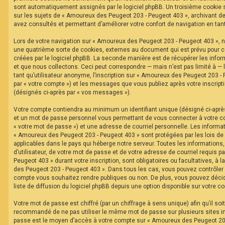
F
sont automatiquement assignés par le logiciel phpBB. Un troisième cookie s
A
sur les sujets de « Amoureux des Peugeot 203 - Peugeot 403 », archivant de 
Q
avez consultés et permettant d’améliorer votre confort de navigation en tant 
Lors de votre navigation sur « Amoureux des Peugeot 203 - Peugeot 403 »,
une quatrième sorte de cookies, externes au document qui est prévu pour 
créées par le logiciel phpBB. La seconde manière est de récupérer les inf
et que nous collectons. Ceci peut correspondre — mais n’est pas limité à —
tant qu’utilisateur anonyme, l’inscription sur « Amoureux des Peugeot 203 -
par « votre compte ») et les messages que vous publiez après votre inscripti
(désignés ci-après par « vos messages »).
Votre compte contiendra au minimum un identifiant unique (désigné ci-après 
et un mot de passe personnel vous permettant de vous connecter à votre c
« votre mot de passe ») et une adresse de courriel personnelle. Les informa
« Amoureux des Peugeot 203 - Peugeot 403 » sont protégées par les lois de
applicables dans le pays qui héberge notre serveur. Toutes les informations
d’utilisateur, de votre mot de passe et de votre adresse de courriel requis 
Peugeot 403 » durant votre inscription, sont obligatoires ou facultatives, à 
des Peugeot 203 - Peugeot 403 ». Dans tous les cas, vous pouvez contrôler 
compte vous souhaitez rendre publiques ou non. De plus, vous pouvez décid
liste de diffusion du logiciel phpBB depuis une option disponible sur votre c
Votre mot de passe est chiffré (par un chiffrage à sens unique) afin qu’il soi
recommandé de ne pas utiliser le même mot de passe sur plusieurs sites int
passe est le moyen d’accès à votre compte sur « Amoureux des Peugeot 203