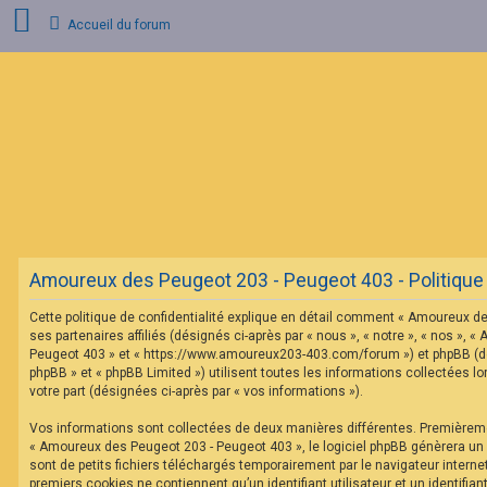
Accueil du forum
C
o
n
n
e
x
i
o
n
Amoureux des Peugeot 203 - Peugeot 403 - Politique d
I
n
Cette politique de confidentialité explique en détail comment « Amoureux d
s
c
ses partenaires affiliés (désignés ci-après par « nous », « notre », « nos »,
r
Peugeot 403 » et « https://www.amoureux203-403.com/forum ») et phpBB (dés
i
phpBB » et « phpBB Limited ») utilisent toutes les informations collectées lo
p
votre part (désignées ci-après par « vos informations »).
t
i
o
Vos informations sont collectées de deux manières différentes. Premièrem
n
« Amoureux des Peugeot 203 - Peugeot 403 », le logiciel phpBB génèrera un
sont de petits fichiers téléchargés temporairement par le navigateur interne
premiers cookies ne contiennent qu’un identifiant utilisateur et un identifi