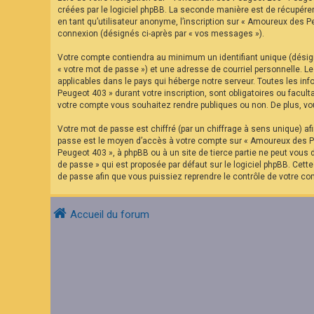
F
créées par le logiciel phpBB. La seconde manière est de récupére
A
en tant qu’utilisateur anonyme, l’inscription sur « Amoureux des P
Q
connexion (désignés ci-après par « vos messages »).
Votre compte contiendra au minimum un identifiant unique (désign
« votre mot de passe ») et une adresse de courriel personnelle. 
applicables dans le pays qui héberge notre serveur. Toutes les in
Peugeot 403 » durant votre inscription, sont obligatoires ou facu
votre compte vous souhaitez rendre publiques ou non. De plus, vou
Votre mot de passe est chiffré (par un chiffrage à sens unique) af
passe est le moyen d’accès à votre compte sur « Amoureux des Pe
Peugeot 403 », à phpBB ou à un site de tierce partie ne peut vous
de passe » qui est proposée par défaut sur le logiciel phpBB. Cett
de passe afin que vous puissiez reprendre le contrôle de votre co
Accueil du forum