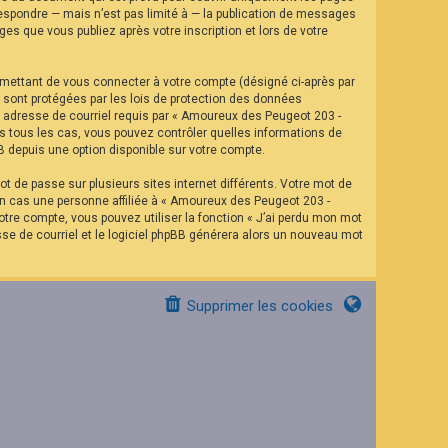
espondre — mais n’est pas limité à — la publication de messages
es que vous publiez après votre inscription et lors de votre
rmettant de vous connecter à votre compte (désigné ci-après par
 sont protégées par les lois de protection des données
re adresse de courriel requis par « Amoureux des Peugeot 203 -
ns tous les cas, vous pouvez contrôler quelles informations de
B depuis une option disponible sur votre compte.
t de passe sur plusieurs sites internet différents. Votre mot de
n cas une personne affiliée à « Amoureux des Peugeot 203 -
tre compte, vous pouvez utiliser la fonction « J’ai perdu mon mot
sse de courriel et le logiciel phpBB générera alors un nouveau mot
Supprimer les cookies