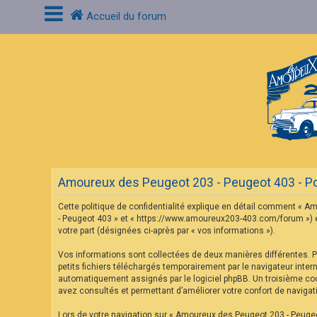
Accueil du forum
C
o
n
n
e
x
i
o
n
Amoureux des Peugeot 203 - Peugeot 403 - Poli
I
n
Cette politique de confidentialité explique en détail comment « Am
s
c
- Peugeot 403 » et « https://www.amoureux203-403.com/forum ») et p
r
votre part (désignées ci-après par « vos informations »).
i
p
Vos informations sont collectées de deux manières différentes. 
t
petits fichiers téléchargés temporairement par le navigateur inter
i
o
automatiquement assignés par le logiciel phpBB. Un troisième cook
n
avez consultés et permettant d’améliorer votre confort de navigatio
Lors de votre navigation sur « Amoureux des Peugeot 203 - Peuge