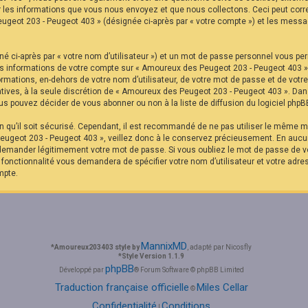
r les informations que vous nous envoyez et que nous collectons. Ceci peut corr
eugeot 203 - Peugeot 403 » (désignée ci-après par « votre compte ») et les messag
é ci-après par « votre nom d’utilisateur ») et un mot de passe personnel vous pe
Les informations de votre compte sur « Amoureux des Peugeot 203 - Peugeot 403 »
formations, en-dehors de votre nom d’utilisateur, de votre mot de passe et de vot
ltatives, à la seule discrétion de « Amoureux des Peugeot 203 - Peugeot 403 ». Da
s pouvez décider de vous abonner ou non à la liste de diffusion du logiciel phpB
in qu’il soit sécurisé. Cependant, il est recommandé de ne pas utiliser le même mo
ugeot 203 - Peugeot 403 », veillez donc à le conservez précieusement. En aucu
 demander légitimement votre mot de passe. Si vous oubliez le mot de passe de vo
e fonctionnalité vous demandera de spécifier votre nom d’utilisateur et votre adre
mpte.
MannixMD
*
Amoureux203403 style by
, adapté par Nicosfly
*
Style Version 1.1.9
phpBB
Développé par
® Forum Software © phpBB Limited
Traduction française officielle
Miles Cellar
©
Confidentialité
Conditions
|