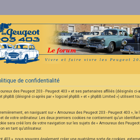
tique de confidentialité
oureux des Peugeot 203 - Peugeot 403 » et ses partenaires affiliés (désignés ci-
hpBB (désigné ci-après par « logiciel phpBB » et « phpBB Limited ») utilisent tou
Premièrement, en naviguant sur « Amoureux des Peugeot 203 - Peugeot 403 », le l
net de votre ordinateur. Les deux premiers cookies ne contiennent qu’un identifian
ie sera créé lors de votre navigation sur les sujets de « Amoureux des Peugeot 2
n en tant qu’utilisateur.
ot 403 », nous pouvons également créer une quatrième sorte de cookies, extern