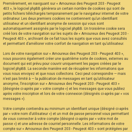
Premièrement, en naviguant sur « Amoureux des Peugeot 203 - Peugeot
F
A
403 », le logiciel phpBB génèrera un certain nombre de cookies qui sont de
Q
petits fichiers téléchargés temporairement par le navigateur internet de votre
ordinateur. Les deux premiers cookies ne contiennent qu’un identifiant
utilisateur et un identifiant anonyme de session qui vous sont
automatiquement assignés par le logiciel phpBB. Un troisième cookie sera
créé lors de votre navigation sur les sujets de « Amoureux des Peugeot 203 -
Peugeot 403 », archivant de ce fait tous les sujets que vous avez consultés
et permettant d’améliorer votre confort de navigation en tant qu’utilisateur.
Lors de votre navigation sur « Amoureux des Peugeot 203 - Peugeot 403 »,
nous pouvons également créer une quatrième sorte de cookies, externes au
document qui est prévu pour couvrir uniquement les pages créées par le
logiciel phpBB. La seconde manière est de récupérer les informations que
vous nous envoyez et que nous collectons. Ceci peut correspondre — mais
n’est pas limité à — la publication de messages en tant qu’utilisateur
anonyme, l’inscription sur « Amoureux des Peugeot 203 - Peugeot 403 »
(désignée ci-après par « votre compte ») et les messages que vous publiez
après votre inscription et lors de votre connexion (désignés ci-après par « vos
messages »).
Votre compte contiendra au minimum un identifiant unique (désigné ci-après
par « votre nom d’utilisateur ») et un mot de passe personnel vous permettant
de vous connecter à votre compte (désigné ci-après par « votre mot de
passe ») et une adresse de courriel personnelle. Les informations de votre
compte sur « Amoureux des Peugeot 203 - Peugeot 403 » sont protégées par