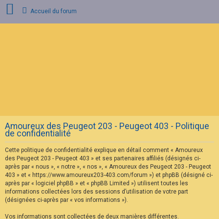
Accueil du forum
C
o
n
n
e
x
i
o
n
Amoureux des Peugeot 203 - Peugeot 403 - Politique
I
de confidentialité
n
s
Cette politique de confidentialité explique en détail comment « Amoureux
c
r
des Peugeot 203 - Peugeot 403 » et ses partenaires affiliés (désignés ci-
i
après par « nous », « notre », « nos », « Amoureux des Peugeot 203 - Peugeot
p
403 » et « https://www.amoureux203-403.com/forum ») et phpBB (désigné ci-
t
après par « logiciel phpBB » et « phpBB Limited ») utilisent toutes les
i
informations collectées lors des sessions d’utilisation de votre part
o
n
(désignées ci-après par « vos informations »).
Vos informations sont collectées de deux manières différentes.