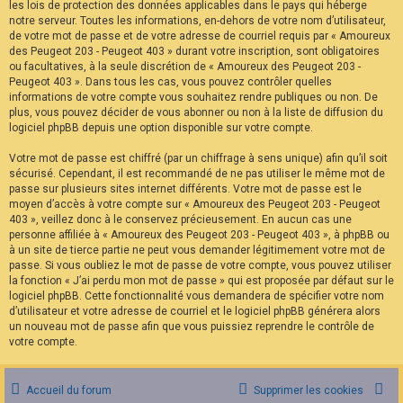
les lois de protection des données applicables dans le pays qui héberge
notre serveur. Toutes les informations, en-dehors de votre nom d’utilisateur,
de votre mot de passe et de votre adresse de courriel requis par « Amoureux
des Peugeot 203 - Peugeot 403 » durant votre inscription, sont obligatoires
ou facultatives, à la seule discrétion de « Amoureux des Peugeot 203 -
Peugeot 403 ». Dans tous les cas, vous pouvez contrôler quelles
informations de votre compte vous souhaitez rendre publiques ou non. De
plus, vous pouvez décider de vous abonner ou non à la liste de diffusion du
logiciel phpBB depuis une option disponible sur votre compte.
Votre mot de passe est chiffré (par un chiffrage à sens unique) afin qu’il soit
sécurisé. Cependant, il est recommandé de ne pas utiliser le même mot de
passe sur plusieurs sites internet différents. Votre mot de passe est le
moyen d’accès à votre compte sur « Amoureux des Peugeot 203 - Peugeot
403 », veillez donc à le conservez précieusement. En aucun cas une
personne affiliée à « Amoureux des Peugeot 203 - Peugeot 403 », à phpBB ou
à un site de tierce partie ne peut vous demander légitimement votre mot de
passe. Si vous oubliez le mot de passe de votre compte, vous pouvez utiliser
la fonction « J’ai perdu mon mot de passe » qui est proposée par défaut sur le
logiciel phpBB. Cette fonctionnalité vous demandera de spécifier votre nom
d’utilisateur et votre adresse de courriel et le logiciel phpBB générera alors
un nouveau mot de passe afin que vous puissiez reprendre le contrôle de
votre compte.
Accueil du forum
Supprimer les cookies