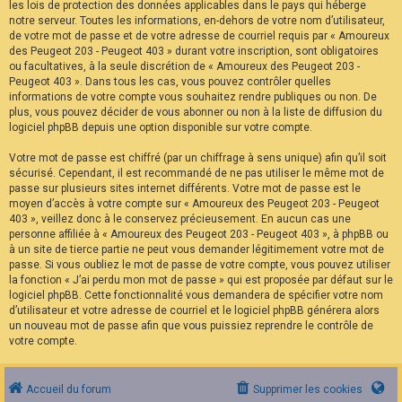
les lois de protection des données applicables dans le pays qui héberge
notre serveur. Toutes les informations, en-dehors de votre nom d’utilisateur,
de votre mot de passe et de votre adresse de courriel requis par « Amoureux
des Peugeot 203 - Peugeot 403 » durant votre inscription, sont obligatoires
ou facultatives, à la seule discrétion de « Amoureux des Peugeot 203 -
Peugeot 403 ». Dans tous les cas, vous pouvez contrôler quelles
informations de votre compte vous souhaitez rendre publiques ou non. De
plus, vous pouvez décider de vous abonner ou non à la liste de diffusion du
logiciel phpBB depuis une option disponible sur votre compte.
Votre mot de passe est chiffré (par un chiffrage à sens unique) afin qu’il soit
sécurisé. Cependant, il est recommandé de ne pas utiliser le même mot de
passe sur plusieurs sites internet différents. Votre mot de passe est le
moyen d’accès à votre compte sur « Amoureux des Peugeot 203 - Peugeot
403 », veillez donc à le conservez précieusement. En aucun cas une
personne affiliée à « Amoureux des Peugeot 203 - Peugeot 403 », à phpBB ou
à un site de tierce partie ne peut vous demander légitimement votre mot de
passe. Si vous oubliez le mot de passe de votre compte, vous pouvez utiliser
la fonction « J’ai perdu mon mot de passe » qui est proposée par défaut sur le
logiciel phpBB. Cette fonctionnalité vous demandera de spécifier votre nom
d’utilisateur et votre adresse de courriel et le logiciel phpBB générera alors
un nouveau mot de passe afin que vous puissiez reprendre le contrôle de
votre compte.
Accueil du forum
Supprimer les cookies