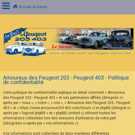
Accueil du forum
C
o
n
n
e
x
i
o
n
Amoureux des Peugeot 203 - Peugeot 403 - Politique
I
de confidentialité
n
s
Cette politique de confidentialité explique en détail comment « Amoureux
c
r
des Peugeot 203 - Peugeot 403 » et ses partenaires affiliés (désignés ci-
i
après par « nous », « notre », « nos », « Amoureux des Peugeot 203 - Peugeot
p
403 » et « https://www.amoureux203-403.com/forum ») et phpBB (désigné ci-
t
après par « logiciel phpBB » et « phpBB Limited ») utilisent toutes les
i
informations collectées lors des sessions d’utilisation de votre part
o
n
(désignées ci-après par « vos informations »).
Vos informations sont collectées de deux manières différentes.