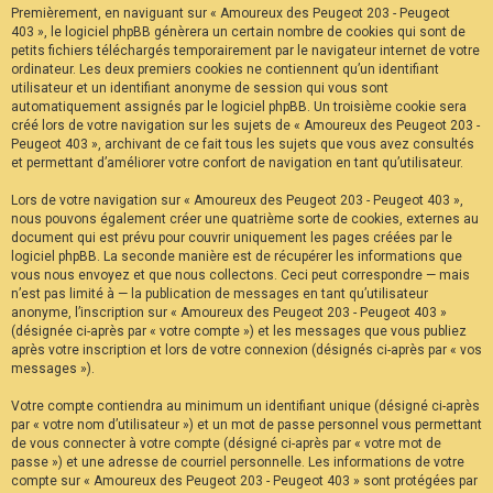
Premièrement, en naviguant sur « Amoureux des Peugeot 203 - Peugeot
F
A
403 », le logiciel phpBB génèrera un certain nombre de cookies qui sont de
Q
petits fichiers téléchargés temporairement par le navigateur internet de votre
ordinateur. Les deux premiers cookies ne contiennent qu’un identifiant
utilisateur et un identifiant anonyme de session qui vous sont
automatiquement assignés par le logiciel phpBB. Un troisième cookie sera
créé lors de votre navigation sur les sujets de « Amoureux des Peugeot 203 -
Peugeot 403 », archivant de ce fait tous les sujets que vous avez consultés
et permettant d’améliorer votre confort de navigation en tant qu’utilisateur.
Lors de votre navigation sur « Amoureux des Peugeot 203 - Peugeot 403 »,
nous pouvons également créer une quatrième sorte de cookies, externes au
document qui est prévu pour couvrir uniquement les pages créées par le
logiciel phpBB. La seconde manière est de récupérer les informations que
vous nous envoyez et que nous collectons. Ceci peut correspondre — mais
n’est pas limité à — la publication de messages en tant qu’utilisateur
anonyme, l’inscription sur « Amoureux des Peugeot 203 - Peugeot 403 »
(désignée ci-après par « votre compte ») et les messages que vous publiez
après votre inscription et lors de votre connexion (désignés ci-après par « vos
messages »).
Votre compte contiendra au minimum un identifiant unique (désigné ci-après
par « votre nom d’utilisateur ») et un mot de passe personnel vous permettant
de vous connecter à votre compte (désigné ci-après par « votre mot de
passe ») et une adresse de courriel personnelle. Les informations de votre
compte sur « Amoureux des Peugeot 203 - Peugeot 403 » sont protégées par