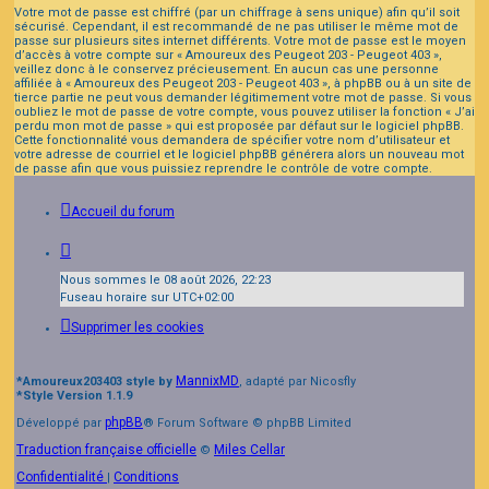
Votre mot de passe est chiffré (par un chiffrage à sens unique) afin qu’il soit
sécurisé. Cependant, il est recommandé de ne pas utiliser le même mot de
passe sur plusieurs sites internet différents. Votre mot de passe est le moyen
d’accès à votre compte sur « Amoureux des Peugeot 203 - Peugeot 403 »,
veillez donc à le conservez précieusement. En aucun cas une personne
affiliée à « Amoureux des Peugeot 203 - Peugeot 403 », à phpBB ou à un site de
tierce partie ne peut vous demander légitimement votre mot de passe. Si vous
oubliez le mot de passe de votre compte, vous pouvez utiliser la fonction « J’ai
perdu mon mot de passe » qui est proposée par défaut sur le logiciel phpBB.
Cette fonctionnalité vous demandera de spécifier votre nom d’utilisateur et
votre adresse de courriel et le logiciel phpBB générera alors un nouveau mot
de passe afin que vous puissiez reprendre le contrôle de votre compte.
Accueil du forum
Nous sommes le 08 août 2026, 22:23
Fuseau horaire sur
UTC+02:00
Supprimer les cookies
MannixMD
*
Amoureux203403 style by
, adapté par Nicosfly
*
Style Version 1.1.9
phpBB
Développé par
® Forum Software © phpBB Limited
Traduction française officielle
Miles Cellar
©
Confidentialité
Conditions
|