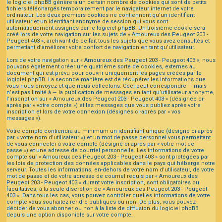
le logiciel phpBB génèrera un certain nombre de cookies qui sont de petits
fichiers téléchargés temporairement par le navigateur internet de votre
ordinateur. Les deux premiers cookies ne contiennent qu’un identifiant
utilisateur et un identifiant anonyme de session qui vous sont
automatiquement assignés par le logiciel phpBB. Un troisième cookie sera
créé lors de votre navigation sur les sujets de « Amoureux des Peugeot 203 -
Peugeot 403 », archivant de ce fait tous les sujets que vous avez consultés et
permettant d’améliorer votre confort de navigation en tant qu’utilisateur.
Lors de votre navigation sur « Amoureux des Peugeot 203 - Peugeot 403 », nous
pouvons également créer une quatrième sorte de cookies, externes au
document qui est prévu pour couvrir uniquement les pages créées par le
logiciel phpBB. La seconde manière est de récupérer les informations que
vous nous envoyez et que nous collectons. Ceci peut correspondre — mais
n’est pas limité à — la publication de messages en tant qu’utilisateur anonyme,
l’inscription sur « Amoureux des Peugeot 203 - Peugeot 403 » (désignée ci-
après par « votre compte ») et les messages que vous publiez après votre
inscription et lors de votre connexion (désignés ci-après par « vos
messages »).
Votre compte contiendra au minimum un identifiant unique (désigné ci-après
par « votre nom d’utilisateur ») et un mot de passe personnel vous permettant
de vous connecter à votre compte (désigné ci-après par « votre mot de
passe ») et une adresse de courriel personnelle. Les informations de votre
compte sur « Amoureux des Peugeot 203 - Peugeot 403 » sont protégées par
les lois de protection des données applicables dans le pays qui héberge notre
serveur. Toutes les informations, en-dehors de votre nom d’utilisateur, de votre
mot de passe et de votre adresse de courriel requis par « Amoureux des
Peugeot 203 - Peugeot 403 » durant votre inscription, sont obligatoires ou
facultatives, à la seule discrétion de « Amoureux des Peugeot 203 - Peugeot
403 ». Dans tous les cas, vous pouvez contrôler quelles informations de votre
compte vous souhaitez rendre publiques ou non. De plus, vous pouvez
décider de vous abonner ou non à la liste de diffusion du logiciel phpBB
depuis une option disponible sur votre compte.