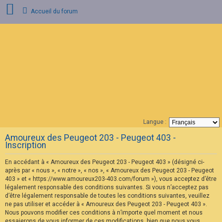
Accueil du forum
C
o
n
n
e
x
i
o
n
Langue :
F
Amoureux des Peugeot 203 - Peugeot 403 -
A
Inscription
Q
En accédant à « Amoureux des Peugeot 203 - Peugeot 403 » (désigné ci-
après par « nous », « notre », « nos », « Amoureux des Peugeot 203 - Peugeot
403 » et « https://www.amoureux203-403.com/forum »), vous acceptez d’être
légalement responsable des conditions suivantes. Si vous n’acceptez pas
d’être légalement responsable de toutes les conditions suivantes, veuillez
ne pas utiliser et accéder à « Amoureux des Peugeot 203 - Peugeot 403 ».
Nous pouvons modifier ces conditions à n’importe quel moment et nous
essaierons de vous informer de ces modifications, bien que nous vous