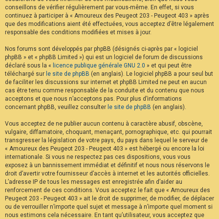
conseillons de vérifier régulièrement par vous-même. En effet, si vous
continuez à participer à « Amoureux des Peugeot 203 - Peugeot 403 » après
que des modifications aient été effectuées, vous acceptez d’être légalement
responsable des conditions modifiées et mises à jour.
Nos forums sont développés par phpBB (désignés ci-après par « logiciel
phpBB » et « phpBB Limited ») qui est un logiciel de forum de discussions
déclaré sous la «
licence publique générale GNU 2.0
» et qui peut être
téléchargé sur
le site de phpBB
(en anglais). Le logiciel phpBB a pour seul but
de faciliter les discussions sur internet et phpBB Limited ne peut en aucun
cas être tenu comme responsable de la conduite et du contenu que nous
acceptons et que nous n’acceptons pas. Pour plus d’informations
concernant phpBB, veuillez consulter
le site de phpBB
(en anglais).
Vous acceptez de ne publier aucun contenu à caractère abusif, obscène,
vulgaire, diffamatoire, choquant, menaçant, pornographique, etc. qui pourrait
transgresser la législation de votre pays, du pays dans lequel le serveur de
« Amoureux des Peugeot 203 - Peugeot 403 » est hébergé ou encore la loi
internationale. Si vous ne respectez pas ces dispositions, vous vous
exposez à un bannissement immédiat et définitif et nous nous réservons le
droit d’avertir votre fournisseur d’accès à internet et les autorités officielles.
L’adresse IP de tous les messages est enregistrée afin d’aider au
renforcement de ces conditions. Vous acceptez le fait que « Amoureux des
Peugeot 203 - Peugeot 403 » ait le droit de supprimer, de modifier, de déplacer
ou de verrouiller n’importe quel sujet et message à n’importe quel moment si
nous estimons cela nécessaire. En tant qu’utilisateur, vous acceptez que