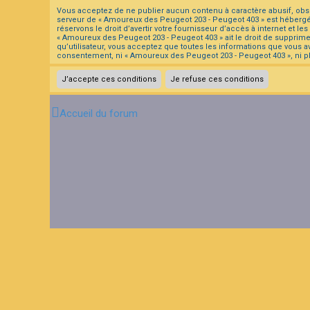
Vous acceptez de ne publier aucun contenu à caractère abusif, obscèn
serveur de « Amoureux des Peugeot 203 - Peugeot 403 » est hébergé o
réservons le droit d’avertir votre fournisseur d’accès à internet et l
« Amoureux des Peugeot 203 - Peugeot 403 » ait le droit de supprime
qu’utilisateur, vous acceptez que toutes les informations que vous 
consentement, ni « Amoureux des Peugeot 203 - Peugeot 403 », ni p
Accueil du forum