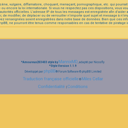
e, vulgaire, diffamatoire, choquant, menaçant, pornographique, etc. qui pourrait tr
u encore la loi internationale. Si vous ne respectez pas ces dispositions, vous vo
es autorités officielles. L’adresse IP de tous les messages est enregistrée afin d’aid
r, de modifier, de déplacer ou de verrouiller n’importe quel sujet et message à n’
avez renseignées soient enregistrées dans notre base de données. Bien que ces info
hpBB, ne pourront être tenus comme responsables en cas de tentative de piratage 
MannixMD
*
Amoureux203403 style by
, adapté par Nicosfly
*
Style Version 1.1.9
phpBB
Développé par
® Forum Software © phpBB Limited
Traduction française officielle
Miles Cellar
©
Confidentialité
Conditions
|