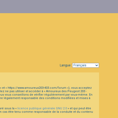
Langue :
3 » et « https://www.amoureux203-403.com/forum »), vous acceptez
lez ne pas utiliser et accéder à « Amoureux des Peugeot 203 -
us vous conseillons de vérifier régulièrement par vous-même. En
être légalement responsable des conditions modifiées et mises à
aré sous la «
licence publique générale GNU 2.0
» et qui peut être
aucun cas être tenu comme responsable de la conduite et du contenu