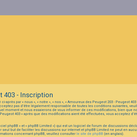
403 - Inscription
ci-après par « nous », « notre », « nos », « Amoureux des Peugeot 203 - Peugeot 40
cceptez pas d’être légalement responsable de toutes les conditions suivantes, veuil
uel moment et nous essaierons de vous informer de ces modifications, bien que no
- Peugeot 403 » après que des modifications aient été effectuées, vous acceptez d’
iel phpBB » et « phpBB Limited ») qui est un logiciel de forum de discussions décl
ur seul but de faciliter les discussions sur internet et phpBB Limited ne peut en 
rmations concernant phpBB, veuillez consulter
le site de phpBB
(en anglais).