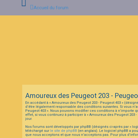
Accueil du forum
C
o
n
n
e
x
i
o
n
F
A
Amoureux des Peugeot 203 - Peugeot 
Q
En accédant à « Amoureux des Peugeot 203 - Peugeot 403 » (désigné 
d’être légalement responsable des conditions suivantes. Si vous n’a
Peugeot 403 ». Nous pouvons modifier ces conditions à n’importe q
effet, si vous continuez à participer à « Amoureux des Peugeot 203 
jour.
Nos forums sont développés par phpBB (désignés ci-après par « logic
téléchargé sur
le site de phpBB
(en anglais). Le logiciel phpBB a po
que nous acceptons et que nous n’acceptons pas. Pour plus d’info