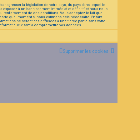
ansgresser la législation de votre pays, du pays dans lequel le
us exposez à un bannissement immédiat et définitif et nous nous
er au renforcement de ces conditions. Vous acceptez le fait que
importe quel moment si nous estimons cela nécessaire. En tant
rmations ne seront pas diffusées à une tierce partie sans votre
informatique visant à compromettre vos données.
Supprimer les cookies