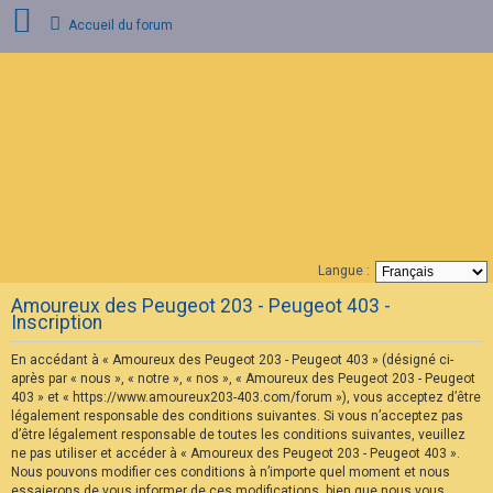
Accueil du forum
C
o
n
n
e
x
i
o
n
Langue :
F
Amoureux des Peugeot 203 - Peugeot 403 -
A
Inscription
Q
En accédant à « Amoureux des Peugeot 203 - Peugeot 403 » (désigné ci-
après par « nous », « notre », « nos », « Amoureux des Peugeot 203 - Peugeot
403 » et « https://www.amoureux203-403.com/forum »), vous acceptez d’être
légalement responsable des conditions suivantes. Si vous n’acceptez pas
d’être légalement responsable de toutes les conditions suivantes, veuillez
ne pas utiliser et accéder à « Amoureux des Peugeot 203 - Peugeot 403 ».
Nous pouvons modifier ces conditions à n’importe quel moment et nous
essaierons de vous informer de ces modifications, bien que nous vous