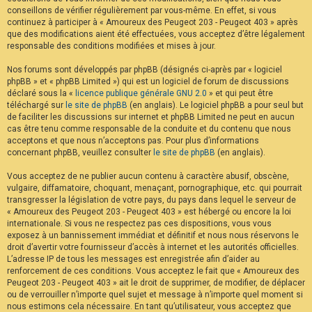
conseillons de vérifier régulièrement par vous-même. En effet, si vous
continuez à participer à « Amoureux des Peugeot 203 - Peugeot 403 » après
que des modifications aient été effectuées, vous acceptez d’être légalement
responsable des conditions modifiées et mises à jour.
Nos forums sont développés par phpBB (désignés ci-après par « logiciel
phpBB » et « phpBB Limited ») qui est un logiciel de forum de discussions
déclaré sous la «
licence publique générale GNU 2.0
» et qui peut être
téléchargé sur
le site de phpBB
(en anglais). Le logiciel phpBB a pour seul but
de faciliter les discussions sur internet et phpBB Limited ne peut en aucun
cas être tenu comme responsable de la conduite et du contenu que nous
acceptons et que nous n’acceptons pas. Pour plus d’informations
concernant phpBB, veuillez consulter
le site de phpBB
(en anglais).
Vous acceptez de ne publier aucun contenu à caractère abusif, obscène,
vulgaire, diffamatoire, choquant, menaçant, pornographique, etc. qui pourrait
transgresser la législation de votre pays, du pays dans lequel le serveur de
« Amoureux des Peugeot 203 - Peugeot 403 » est hébergé ou encore la loi
internationale. Si vous ne respectez pas ces dispositions, vous vous
exposez à un bannissement immédiat et définitif et nous nous réservons le
droit d’avertir votre fournisseur d’accès à internet et les autorités officielles.
L’adresse IP de tous les messages est enregistrée afin d’aider au
renforcement de ces conditions. Vous acceptez le fait que « Amoureux des
Peugeot 203 - Peugeot 403 » ait le droit de supprimer, de modifier, de déplacer
ou de verrouiller n’importe quel sujet et message à n’importe quel moment si
nous estimons cela nécessaire. En tant qu’utilisateur, vous acceptez que