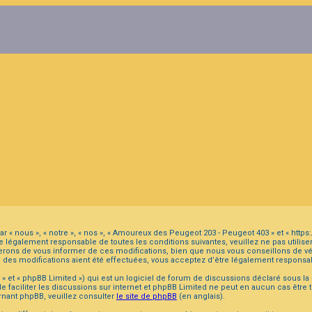
r « nous », « notre », « nos », « Amoureux des Peugeot 203 - Peugeot 403 » et « ht
 légalement responsable de toutes les conditions suivantes, veuillez ne pas utilis
ons de vous informer de ces modifications, bien que nous vous conseillons de véri
 des modifications aient été effectuées, vous acceptez d’être légalement responsab
 et « phpBB Limited ») qui est un logiciel de forum de discussions déclaré sous la
 de faciliter les discussions sur internet et phpBB Limited ne peut en aucun cas ê
nant phpBB, veuillez consulter
le site de phpBB
(en anglais).