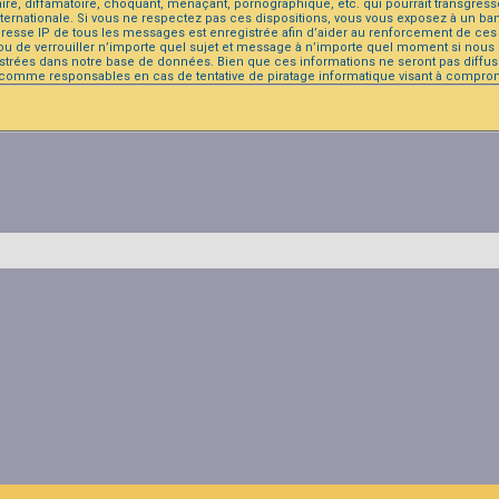
, diffamatoire, choquant, menaçant, pornographique, etc. qui pourrait transgresser 
ternationale. Si vous ne respectez pas ces dispositions, vous vous exposez à un ban
s. L’adresse IP de tous les messages est enregistrée afin d’aider au renforcement de c
 ou de verrouiller n’importe quel sujet et message à n’importe quel moment si nous e
trées dans notre base de données. Bien que ces informations ne seront pas diffusé
 comme responsables en cas de tentative de piratage informatique visant à compro