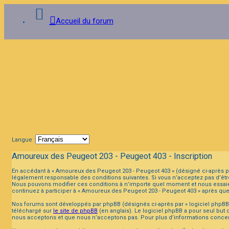
Accueil du forum
Connexion
FAQ
Langue :
Amoureux des Peugeot 203 - Peugeot 403 - Inscription
En accédant à « Amoureux des Peugeot 203 - Peugeot 403 » (désigné ci-après pa
légalement responsable des conditions suivantes. Si vous n’acceptez pas d’être
Nous pouvons modifier ces conditions à n’importe quel moment et nous essaier
continuez à participer à « Amoureux des Peugeot 203 - Peugeot 403 » après que
Nos forums sont développés par phpBB (désignés ci-après par « logiciel phpBB »
téléchargé sur
le site de phpBB
(en anglais). Le logiciel phpBB a pour seul but
nous acceptons et que nous n’acceptons pas. Pour plus d’informations concer