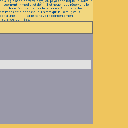
la législation de votre pays, du pays dans lequel le serveur
nissement immédiat et définitif et nous nous réservons le
es conditions. Vous acceptez le fait que « Amoureux des
stimons cela nécessaire. En tant qu’utilisateur, vous
es à une tierce partie sans votre consentement, ni
mettre vos données.