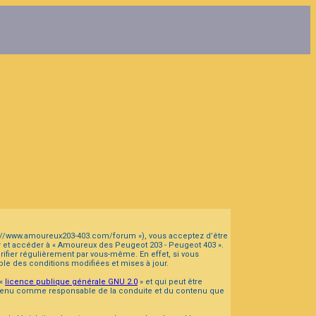
tps://www.amoureux203-403.com/forum »), vous acceptez d’être
er et accéder à « Amoureux des Peugeot 203 - Peugeot 403 ».
fier régulièrement par vous-même. En effet, si vous
le des conditions modifiées et mises à jour.
 «
licence publique générale GNU 2.0
» et qui peut être
tre tenu comme responsable de la conduite et du contenu que