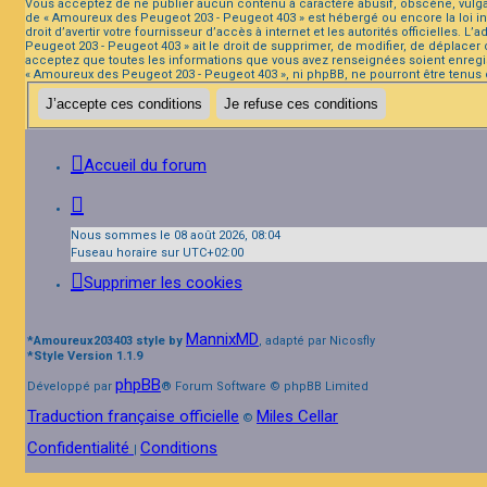
Vous acceptez de ne publier aucun contenu à caractère abusif, obscène, vulgaire
de « Amoureux des Peugeot 203 - Peugeot 403 » est hébergé ou encore la loi in
droit d’avertir votre fournisseur d’accès à internet et les autorités officielle
Peugeot 203 - Peugeot 403 » ait le droit de supprimer, de modifier, de déplacer
acceptez que toutes les informations que vous avez renseignées soient enregis
« Amoureux des Peugeot 203 - Peugeot 403 », ni phpBB, ne pourront être tenus
Accueil du forum
Nous sommes le 08 août 2026, 08:04
Fuseau horaire sur
UTC+02:00
Supprimer les cookies
MannixMD
*
Amoureux203403 style by
, adapté par Nicosfly
*
Style Version 1.1.9
phpBB
Développé par
® Forum Software © phpBB Limited
Traduction française officielle
Miles Cellar
©
Confidentialité
Conditions
|