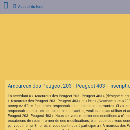
Accueil du forum
C
o
n
n
e
x
i
o
n
F
A
Amoureux des Peugeot 203 - Peugeot 403 - Inscripti
Q
En accédant à « Amoureux des Peugeot 203 - Peugeot 403 » (désigné ci-après 
« Amoureux des Peugeot 203 - Peugeot 403 » et « https://www.amoureux20
acceptez d’être légalement responsable des conditions suivantes. Si vous 
responsable de toutes les conditions suivantes, veuillez ne pas utiliser et
Peugeot 203 - Peugeot 403 ». Nous pouvons modifier ces conditions à n’im
essaierons de vous informer de ces modifications, bien que nous vous conse
par vous-même. En effet, si vous continuez à participer à « Amoureux des P