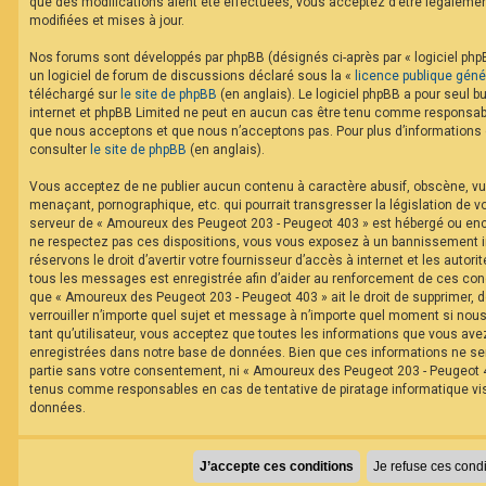
que des modifications aient été effectuées, vous acceptez d’être légaleme
modifiées et mises à jour.
Nos forums sont développés par phpBB (désignés ci-après par « logiciel phpB
un logiciel de forum de discussions déclaré sous la «
licence publique géné
téléchargé sur
le site de phpBB
(en anglais). Le logiciel phpBB a pour seul bu
internet et phpBB Limited ne peut en aucun cas être tenu comme responsabl
que nous acceptons et que nous n’acceptons pas. Pour plus d’informations
consulter
le site de phpBB
(en anglais).
Vous acceptez de ne publier aucun contenu à caractère abusif, obscène, vul
menaçant, pornographique, etc. qui pourrait transgresser la législation de v
serveur de « Amoureux des Peugeot 203 - Peugeot 403 » est hébergé ou encor
ne respectez pas ces dispositions, vous vous exposez à un bannissement im
réservons le droit d’avertir votre fournisseur d’accès à internet et les autorit
tous les messages est enregistrée afin d’aider au renforcement de ces cond
que « Amoureux des Peugeot 203 - Peugeot 403 » ait le droit de supprimer, d
verrouiller n’importe quel sujet et message à n’importe quel moment si nou
tant qu’utilisateur, vous acceptez que toutes les informations que vous av
enregistrées dans notre base de données. Bien que ces informations ne ser
partie sans votre consentement, ni « Amoureux des Peugeot 203 - Peugeot 40
tenus comme responsables en cas de tentative de piratage informatique v
données.