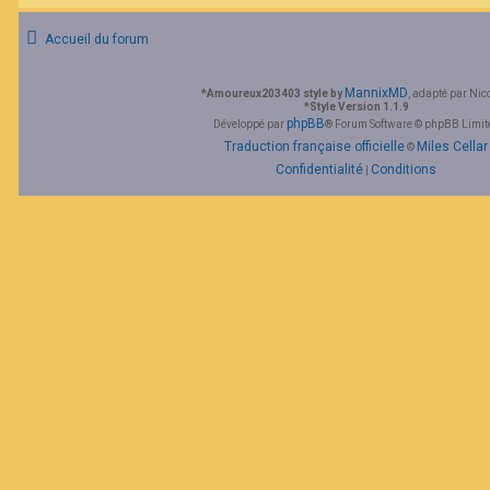
Accueil du forum
MannixMD
*
Amoureux203403 style by
, adapté par Nic
*
Style Version 1.1.9
phpBB
Développé par
® Forum Software © phpBB Limit
Traduction française officielle
Miles Cellar
©
Confidentialité
Conditions
|