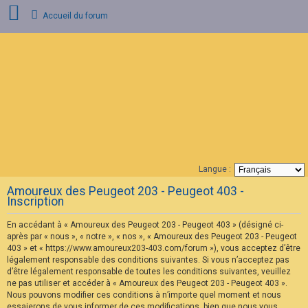
Accueil du forum
C
o
n
n
e
x
i
o
n
Langue :
F
Amoureux des Peugeot 203 - Peugeot 403 -
A
Inscription
Q
En accédant à « Amoureux des Peugeot 203 - Peugeot 403 » (désigné ci-
après par « nous », « notre », « nos », « Amoureux des Peugeot 203 - Peugeot
403 » et « https://www.amoureux203-403.com/forum »), vous acceptez d’être
légalement responsable des conditions suivantes. Si vous n’acceptez pas
d’être légalement responsable de toutes les conditions suivantes, veuillez
ne pas utiliser et accéder à « Amoureux des Peugeot 203 - Peugeot 403 ».
Nous pouvons modifier ces conditions à n’importe quel moment et nous
essaierons de vous informer de ces modifications, bien que nous vous