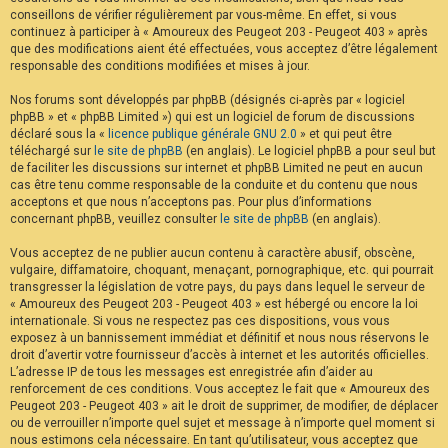
conseillons de vérifier régulièrement par vous-même. En effet, si vous
continuez à participer à « Amoureux des Peugeot 203 - Peugeot 403 » après
que des modifications aient été effectuées, vous acceptez d’être légalement
responsable des conditions modifiées et mises à jour.
Nos forums sont développés par phpBB (désignés ci-après par « logiciel
phpBB » et « phpBB Limited ») qui est un logiciel de forum de discussions
déclaré sous la «
licence publique générale GNU 2.0
» et qui peut être
téléchargé sur
le site de phpBB
(en anglais). Le logiciel phpBB a pour seul but
de faciliter les discussions sur internet et phpBB Limited ne peut en aucun
cas être tenu comme responsable de la conduite et du contenu que nous
acceptons et que nous n’acceptons pas. Pour plus d’informations
concernant phpBB, veuillez consulter
le site de phpBB
(en anglais).
Vous acceptez de ne publier aucun contenu à caractère abusif, obscène,
vulgaire, diffamatoire, choquant, menaçant, pornographique, etc. qui pourrait
transgresser la législation de votre pays, du pays dans lequel le serveur de
« Amoureux des Peugeot 203 - Peugeot 403 » est hébergé ou encore la loi
internationale. Si vous ne respectez pas ces dispositions, vous vous
exposez à un bannissement immédiat et définitif et nous nous réservons le
droit d’avertir votre fournisseur d’accès à internet et les autorités officielles.
L’adresse IP de tous les messages est enregistrée afin d’aider au
renforcement de ces conditions. Vous acceptez le fait que « Amoureux des
Peugeot 203 - Peugeot 403 » ait le droit de supprimer, de modifier, de déplacer
ou de verrouiller n’importe quel sujet et message à n’importe quel moment si
nous estimons cela nécessaire. En tant qu’utilisateur, vous acceptez que