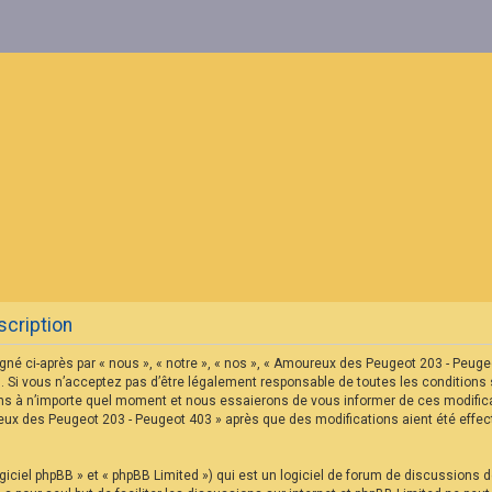
cription
né ci-après par « nous », « notre », « nos », « Amoureux des Peugeot 203 - Peu
 Si vous n’acceptez pas d’être légalement responsable de toutes les conditions s
s à n’importe quel moment et nous essaierons de vous informer de ces modificat
reux des Peugeot 203 - Peugeot 403 » après que des modifications aient été eff
iciel phpBB » et « phpBB Limited ») qui est un logiciel de forum de discussions 