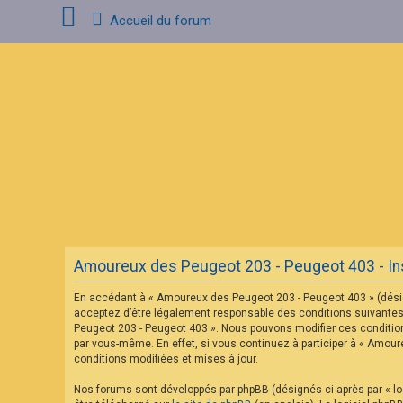
Accueil du forum
C
o
n
n
e
x
i
o
n
F
A
Amoureux des Peugeot 203 - Peugeot 403 - Ins
Q
En accédant à « Amoureux des Peugeot 203 - Peugeot 403 » (désig
acceptez d’être légalement responsable des conditions suivantes.
Peugeot 203 - Peugeot 403 ». Nous pouvons modifier ces condition
par vous-même. En effet, si vous continuez à participer à « Amou
conditions modifiées et mises à jour.
Nos forums sont développés par phpBB (désignés ci-après par « log