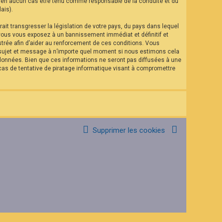
eut en aucun cas être tenu comme responsable de la conduite et du
ais).
it transgresser la législation de votre pays, du pays dans lequel
 vous vous exposez à un bannissement immédiat et définitif et
istrée afin d’aider au renforcement de ces conditions. Vous
el sujet et message à n’importe quel moment si nous estimons cela
 données. Bien que ces informations ne seront pas diffusées à une
as de tentative de piratage informatique visant à compromettre
Supprimer les cookies