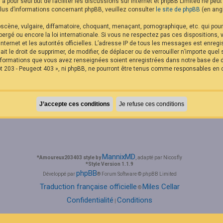
B a pour seul but de faciliter les discussions sur internet et phpBB Limited ne p
us d’informations concernant phpBB, veuillez consulter
le site de phpBB
(en angl
cène, vulgaire, diffamatoire, choquant, menaçant, pornographique, etc. qui pourra
rgé ou encore la loi internationale. Si vous ne respectez pas ces dispositions,
internet et les autorités officielles. L’adresse IP de tous les messages est enreg
it le droit de supprimer, de modifier, de déplacer ou de verrouiller n’importe qu
 informations que vous avez renseignées soient enregistrées dans notre base de
t 203 - Peugeot 403 », ni phpBB, ne pourront être tenus comme responsables en c
MannixMD
*
Amoureux203403 style by
, adapté par Nicosfly
*
Style Version 1.1.9
phpBB
Développé par
® Forum Software © phpBB Limited
Traduction française officielle
Miles Cellar
©
Confidentialité
Conditions
|