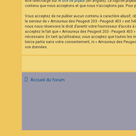
être téléchargé sur
le site de phpBB
(en anglais). Le logiciel phpB
contenu que nous acceptons et que nous n’acceptons pas. Pour pl
Vous acceptez de ne publier aucun contenu à caractère abusif, obs
le serveur de « Amoureux des Peugeot 203 - Peugeot 403 » est hébe
nous nous réservons le droit d’avertir votre fournisseur d’accès à 
acceptez le fait que « Amoureux des Peugeot 203 - Peugeot 403 » a
nécessaire. En tant qu’utilisateur, vous acceptez que toutes les
tierce partie sans votre consentement, ni « Amoureux des Peugeo
vos données.
Accueil du forum