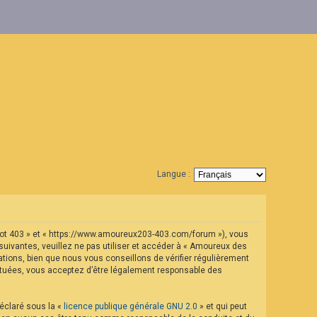
Langue :
geot 403 » et « https://www.amoureux203-403.com/forum »), vous
uivantes, veuillez ne pas utiliser et accéder à « Amoureux des
ions, bien que nous vous conseillons de vérifier régulièrement
ectuées, vous acceptez d’être légalement responsable des
déclaré sous la «
licence publique générale GNU 2.0
» et qui peut