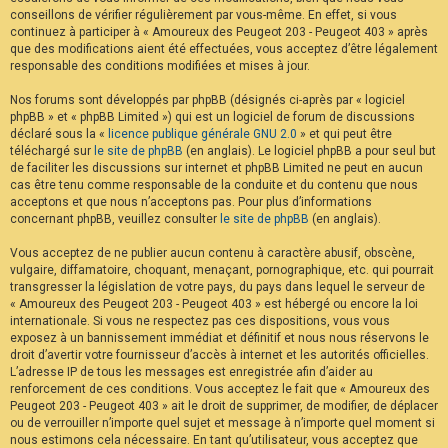
conseillons de vérifier régulièrement par vous-même. En effet, si vous
continuez à participer à « Amoureux des Peugeot 203 - Peugeot 403 » après
que des modifications aient été effectuées, vous acceptez d’être légalement
responsable des conditions modifiées et mises à jour.
Nos forums sont développés par phpBB (désignés ci-après par « logiciel
phpBB » et « phpBB Limited ») qui est un logiciel de forum de discussions
déclaré sous la «
licence publique générale GNU 2.0
» et qui peut être
téléchargé sur
le site de phpBB
(en anglais). Le logiciel phpBB a pour seul but
de faciliter les discussions sur internet et phpBB Limited ne peut en aucun
cas être tenu comme responsable de la conduite et du contenu que nous
acceptons et que nous n’acceptons pas. Pour plus d’informations
concernant phpBB, veuillez consulter
le site de phpBB
(en anglais).
Vous acceptez de ne publier aucun contenu à caractère abusif, obscène,
vulgaire, diffamatoire, choquant, menaçant, pornographique, etc. qui pourrait
transgresser la législation de votre pays, du pays dans lequel le serveur de
« Amoureux des Peugeot 203 - Peugeot 403 » est hébergé ou encore la loi
internationale. Si vous ne respectez pas ces dispositions, vous vous
exposez à un bannissement immédiat et définitif et nous nous réservons le
droit d’avertir votre fournisseur d’accès à internet et les autorités officielles.
L’adresse IP de tous les messages est enregistrée afin d’aider au
renforcement de ces conditions. Vous acceptez le fait que « Amoureux des
Peugeot 203 - Peugeot 403 » ait le droit de supprimer, de modifier, de déplacer
ou de verrouiller n’importe quel sujet et message à n’importe quel moment si
nous estimons cela nécessaire. En tant qu’utilisateur, vous acceptez que