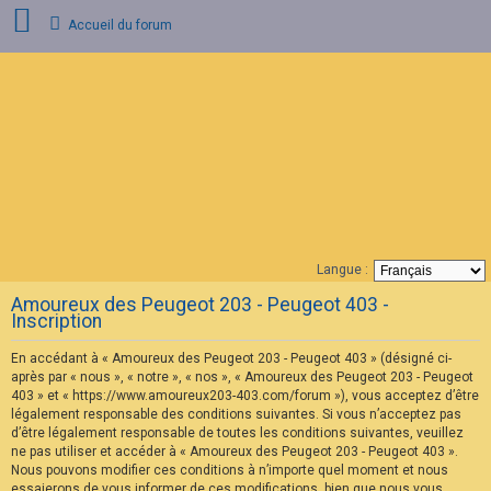
Accueil du forum
C
o
n
n
e
x
i
o
n
Langue :
F
Amoureux des Peugeot 203 - Peugeot 403 -
A
Inscription
Q
En accédant à « Amoureux des Peugeot 203 - Peugeot 403 » (désigné ci-
après par « nous », « notre », « nos », « Amoureux des Peugeot 203 - Peugeot
403 » et « https://www.amoureux203-403.com/forum »), vous acceptez d’être
légalement responsable des conditions suivantes. Si vous n’acceptez pas
d’être légalement responsable de toutes les conditions suivantes, veuillez
ne pas utiliser et accéder à « Amoureux des Peugeot 203 - Peugeot 403 ».
Nous pouvons modifier ces conditions à n’importe quel moment et nous
essaierons de vous informer de ces modifications, bien que nous vous