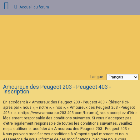
Accueil du forum
C
o
n
n
e
x
i
o
n
Langue :
F
Amoureux des Peugeot 203 - Peugeot 403 -
A
Inscription
Q
En accédant à « Amoureux des Peugeot 203 - Peugeot 403 » (désigné ci-
après par « nous », « notre », « nos », « Amoureux des Peugeot 203 - Peugeot
403 » et « https://www.amoureux203-403.com/forum »), vous acceptez d’être
légalement responsable des conditions suivantes. Si vous n’acceptez pas
d’être légalement responsable de toutes les conditions suivantes, veuillez
ne pas utiliser et accéder à « Amoureux des Peugeot 203 - Peugeot 403 ».
Nous pouvons modifier ces conditions à n’importe quel moment et nous
essaierons de vous informer de ces modifications, bien que nous vous