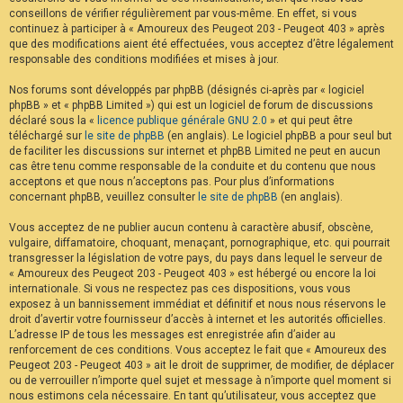
conseillons de vérifier régulièrement par vous-même. En effet, si vous
continuez à participer à « Amoureux des Peugeot 203 - Peugeot 403 » après
que des modifications aient été effectuées, vous acceptez d’être légalement
responsable des conditions modifiées et mises à jour.
Nos forums sont développés par phpBB (désignés ci-après par « logiciel
phpBB » et « phpBB Limited ») qui est un logiciel de forum de discussions
déclaré sous la «
licence publique générale GNU 2.0
» et qui peut être
téléchargé sur
le site de phpBB
(en anglais). Le logiciel phpBB a pour seul but
de faciliter les discussions sur internet et phpBB Limited ne peut en aucun
cas être tenu comme responsable de la conduite et du contenu que nous
acceptons et que nous n’acceptons pas. Pour plus d’informations
concernant phpBB, veuillez consulter
le site de phpBB
(en anglais).
Vous acceptez de ne publier aucun contenu à caractère abusif, obscène,
vulgaire, diffamatoire, choquant, menaçant, pornographique, etc. qui pourrait
transgresser la législation de votre pays, du pays dans lequel le serveur de
« Amoureux des Peugeot 203 - Peugeot 403 » est hébergé ou encore la loi
internationale. Si vous ne respectez pas ces dispositions, vous vous
exposez à un bannissement immédiat et définitif et nous nous réservons le
droit d’avertir votre fournisseur d’accès à internet et les autorités officielles.
L’adresse IP de tous les messages est enregistrée afin d’aider au
renforcement de ces conditions. Vous acceptez le fait que « Amoureux des
Peugeot 203 - Peugeot 403 » ait le droit de supprimer, de modifier, de déplacer
ou de verrouiller n’importe quel sujet et message à n’importe quel moment si
nous estimons cela nécessaire. En tant qu’utilisateur, vous acceptez que