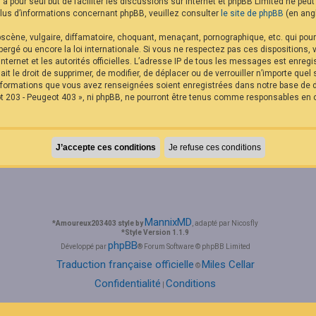
B a pour seul but de faciliter les discussions sur internet et phpBB Limited ne p
us d’informations concernant phpBB, veuillez consulter
le site de phpBB
(en angl
cène, vulgaire, diffamatoire, choquant, menaçant, pornographique, etc. qui pourra
rgé ou encore la loi internationale. Si vous ne respectez pas ces dispositions,
internet et les autorités officielles. L’adresse IP de tous les messages est enreg
it le droit de supprimer, de modifier, de déplacer ou de verrouiller n’importe qu
 informations que vous avez renseignées soient enregistrées dans notre base de
t 203 - Peugeot 403 », ni phpBB, ne pourront être tenus comme responsables en c
MannixMD
*
Amoureux203403 style by
, adapté par Nicosfly
*
Style Version 1.1.9
phpBB
Développé par
® Forum Software © phpBB Limited
Traduction française officielle
Miles Cellar
©
Confidentialité
Conditions
|