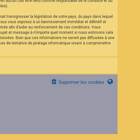
eut en aucun cas être tenu comme responsable de la conduite et du
ais).
it transgresser la législation de votre pays, du pays dans lequel
 vous vous exposez à un bannissement immédiat et définitif et
istrée afin d’aider au renforcement de ces conditions. Vous
el sujet et message à n’importe quel moment si nous estimons cela
 données. Bien que ces informations ne seront pas diffusées à une
as de tentative de piratage informatique visant à compromettre
Supprimer les cookies