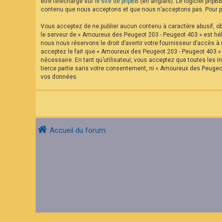
être téléchargé sur
le site de phpBB
(en anglais). Le logiciel phpB
contenu que nous acceptons et que nous n’acceptons pas. Pour pl
Vous acceptez de ne publier aucun contenu à caractère abusif, obs
le serveur de « Amoureux des Peugeot 203 - Peugeot 403 » est hébe
nous nous réservons le droit d’avertir votre fournisseur d’accès à 
acceptez le fait que « Amoureux des Peugeot 203 - Peugeot 403 » a
nécessaire. En tant qu’utilisateur, vous acceptez que toutes les
tierce partie sans votre consentement, ni « Amoureux des Peugeo
vos données.
Accueil du forum