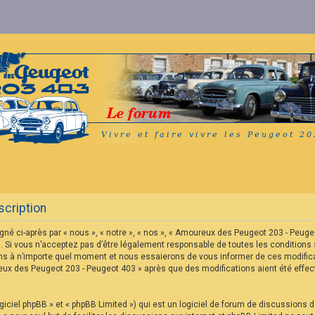
cription
né ci-après par « nous », « notre », « nos », « Amoureux des Peugeot 203 - Peu
 Si vous n’acceptez pas d’être légalement responsable de toutes les conditions s
s à n’importe quel moment et nous essaierons de vous informer de ces modificat
reux des Peugeot 203 - Peugeot 403 » après que des modifications aient été eff
iciel phpBB » et « phpBB Limited ») qui est un logiciel de forum de discussions 