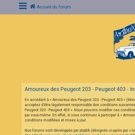
Accueil du forum
C
o
n
n
e
x
i
o
n
F
A
Amoureux des Peugeot 203 - Peugeot 403 - Ins
Q
En accédant à « Amoureux des Peugeot 203 - Peugeot 403 » (désig
acceptez d’être légalement responsable des conditions suivantes.
Peugeot 203 - Peugeot 403 ». Nous pouvons modifier ces condition
par vous-même. En effet, si vous continuez à participer à « Amou
conditions modifiées et mises à jour.
Nos forums sont développés par phpBB (désignés ci-après par « log