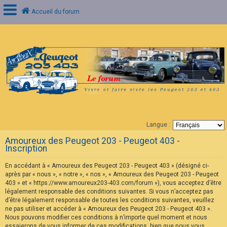
Accueil du forum
C
o
n
n
e
x
i
o
n
Langue :
F
Amoureux des Peugeot 203 - Peugeot 403 -
A
Inscription
Q
En accédant à « Amoureux des Peugeot 203 - Peugeot 403 » (désigné ci-
après par « nous », « notre », « nos », « Amoureux des Peugeot 203 - Peugeot
403 » et « https://www.amoureux203-403.com/forum »), vous acceptez d’être
légalement responsable des conditions suivantes. Si vous n’acceptez pas
d’être légalement responsable de toutes les conditions suivantes, veuillez
ne pas utiliser et accéder à « Amoureux des Peugeot 203 - Peugeot 403 ».
Nous pouvons modifier ces conditions à n’importe quel moment et nous
essaierons de vous informer de ces modifications, bien que nous vous