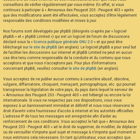
conseillons de vérifier régulièrement par vous-même. En effet, si vous
continuez à participer à « Amoureux des Peugeot 203 - Peugeot 403 » après
que des modifications aient été effectuées, vous acceptez d’être légalement
responsable des conditions modifiées et mises à jour.
Nos forums sont développés par phpBB (désignés ci-après par « logiciel
phpBB » et « phpBB Limited ») qui est un logiciel de forum de discussions
déclaré sous la «
licence publique générale GNU 2.0
» et qui peut être
téléchargé sur
le site de phpBB
(en anglais). Le logiciel phpBB a pour seul but
de faciliter les discussions sur internet et phpBB Limited ne peut en aucun
cas être tenu comme responsable de la conduite et du contenu que nous
acceptons et que nous n’acceptons pas. Pour plus d’informations
concernant phpBB, veuillez consulter
le site de phpBB
(en anglais).
Vous acceptez de ne publier aucun contenu à caractère abusif, obscène,
vulgaire, diffamatoire, choquant, menaçant, pornographique, etc. qui pourrait
transgresser la législation de votre pays, du pays dans lequel le serveur de
« Amoureux des Peugeot 203 - Peugeot 403 » est hébergé ou encore la loi
internationale. Si vous ne respectez pas ces dispositions, vous vous
exposez à un bannissement immédiat et définitif et nous nous réservons le
droit d’avertir votre fournisseur d’accès à internet et les autorités officielles.
L’adresse IP de tous les messages est enregistrée afin d’aider au
renforcement de ces conditions. Vous acceptez le fait que « Amoureux des
Peugeot 203 - Peugeot 403 » ait le droit de supprimer, de modifier, de déplacer
ou de verrouiller n’importe quel sujet et message à n’importe quel moment si
nous estimons cela nécessaire. En tant qu’utilisateur, vous acceptez que