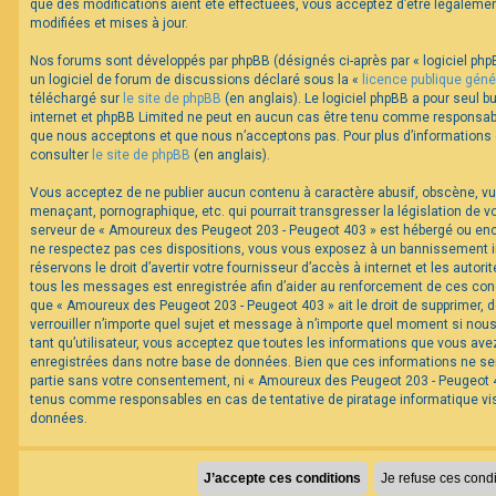
que des modifications aient été effectuées, vous acceptez d’être légaleme
modifiées et mises à jour.
Nos forums sont développés par phpBB (désignés ci-après par « logiciel phpB
un logiciel de forum de discussions déclaré sous la «
licence publique géné
téléchargé sur
le site de phpBB
(en anglais). Le logiciel phpBB a pour seul bu
internet et phpBB Limited ne peut en aucun cas être tenu comme responsabl
que nous acceptons et que nous n’acceptons pas. Pour plus d’informations
consulter
le site de phpBB
(en anglais).
Vous acceptez de ne publier aucun contenu à caractère abusif, obscène, vul
menaçant, pornographique, etc. qui pourrait transgresser la législation de v
serveur de « Amoureux des Peugeot 203 - Peugeot 403 » est hébergé ou encor
ne respectez pas ces dispositions, vous vous exposez à un bannissement im
réservons le droit d’avertir votre fournisseur d’accès à internet et les autorit
tous les messages est enregistrée afin d’aider au renforcement de ces cond
que « Amoureux des Peugeot 203 - Peugeot 403 » ait le droit de supprimer, d
verrouiller n’importe quel sujet et message à n’importe quel moment si nou
tant qu’utilisateur, vous acceptez que toutes les informations que vous av
enregistrées dans notre base de données. Bien que ces informations ne ser
partie sans votre consentement, ni « Amoureux des Peugeot 203 - Peugeot 40
tenus comme responsables en cas de tentative de piratage informatique v
données.