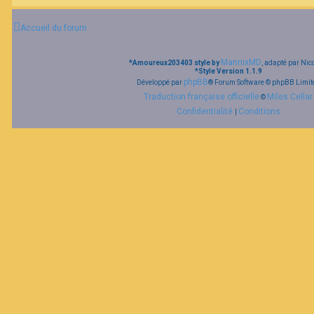
Accueil du forum
MannixMD
*
Amoureux203403 style by
, adapté par Nic
*
Style Version 1.1.9
phpBB
Développé par
® Forum Software © phpBB Limit
Traduction française officielle
Miles Cellar
©
Confidentialité
Conditions
|