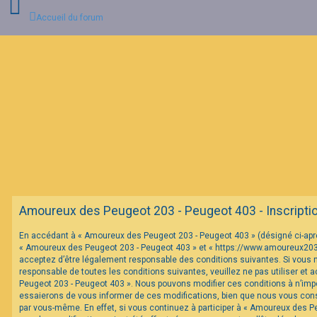
Accueil du forum
C
o
n
n
e
x
i
o
n
F
Amoureux des Peugeot 203 - Peugeot 403 - Inscripti
A
Q
En accédant à « Amoureux des Peugeot 203 - Peugeot 403 » (désigné ci-après 
« Amoureux des Peugeot 203 - Peugeot 403 » et « https://www.amoureux20
acceptez d’être légalement responsable des conditions suivantes. Si vous 
responsable de toutes les conditions suivantes, veuillez ne pas utiliser et
Peugeot 203 - Peugeot 403 ». Nous pouvons modifier ces conditions à n’im
essaierons de vous informer de ces modifications, bien que nous vous conse
par vous-même. En effet, si vous continuez à participer à « Amoureux des P