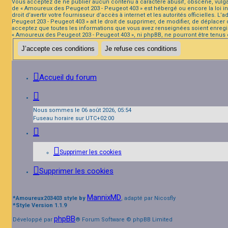
Vous acceptez de ne publier aucun contenu à caractère abusif, obscène, vulgaire
de « Amoureux des Peugeot 203 - Peugeot 403 » est hébergé ou encore la loi in
droit d’avertir votre fournisseur d’accès à internet et les autorités officielle
Peugeot 203 - Peugeot 403 » ait le droit de supprimer, de modifier, de déplacer
acceptez que toutes les informations que vous avez renseignées soient enregis
« Amoureux des Peugeot 203 - Peugeot 403 », ni phpBB, ne pourront être tenus
Accueil du forum
Nous sommes le 06 août 2026, 05:54
Fuseau horaire sur
UTC+02:00
Supprimer les cookies
Supprimer les cookies
MannixMD
*
Amoureux203403 style by
, adapté par Nicosfly
*
Style Version 1.1.9
phpBB
Développé par
® Forum Software © phpBB Limited