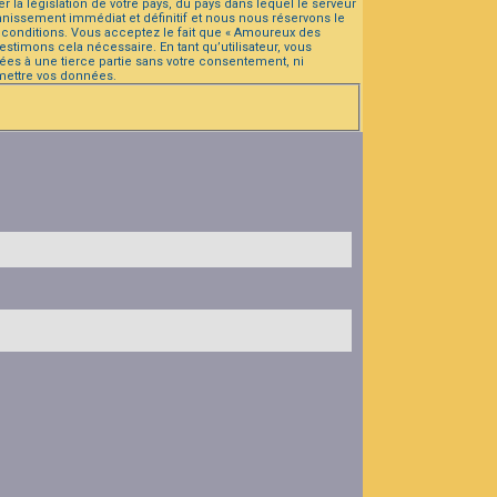
la législation de votre pays, du pays dans lequel le serveur
nissement immédiat et définitif et nous nous réservons le
es conditions. Vous acceptez le fait que « Amoureux des
stimons cela nécessaire. En tant qu’utilisateur, vous
es à une tierce partie sans votre consentement, ni
mettre vos données.