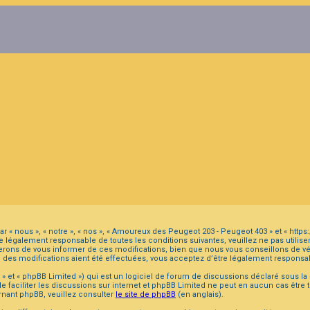
r « nous », « notre », « nos », « Amoureux des Peugeot 203 - Peugeot 403 » et « ht
 légalement responsable de toutes les conditions suivantes, veuillez ne pas utilis
ons de vous informer de ces modifications, bien que nous vous conseillons de véri
 des modifications aient été effectuées, vous acceptez d’être légalement responsab
 et « phpBB Limited ») qui est un logiciel de forum de discussions déclaré sous la
 de faciliter les discussions sur internet et phpBB Limited ne peut en aucun cas ê
nant phpBB, veuillez consulter
le site de phpBB
(en anglais).