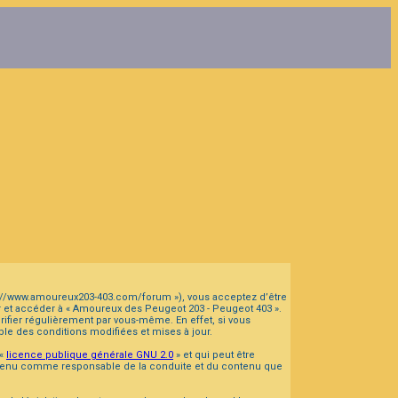
tps://www.amoureux203-403.com/forum »), vous acceptez d’être
er et accéder à « Amoureux des Peugeot 203 - Peugeot 403 ».
fier régulièrement par vous-même. En effet, si vous
le des conditions modifiées et mises à jour.
 «
licence publique générale GNU 2.0
» et qui peut être
tre tenu comme responsable de la conduite et du contenu que