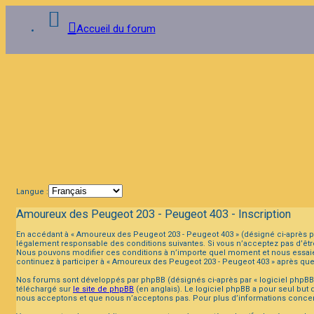
Accueil du forum
Connexion
FAQ
Langue :
Amoureux des Peugeot 203 - Peugeot 403 - Inscription
En accédant à « Amoureux des Peugeot 203 - Peugeot 403 » (désigné ci-après pa
légalement responsable des conditions suivantes. Si vous n’acceptez pas d’être
Nous pouvons modifier ces conditions à n’importe quel moment et nous essaier
continuez à participer à « Amoureux des Peugeot 203 - Peugeot 403 » après que
Nos forums sont développés par phpBB (désignés ci-après par « logiciel phpBB »
téléchargé sur
le site de phpBB
(en anglais). Le logiciel phpBB a pour seul but
nous acceptons et que nous n’acceptons pas. Pour plus d’informations concer