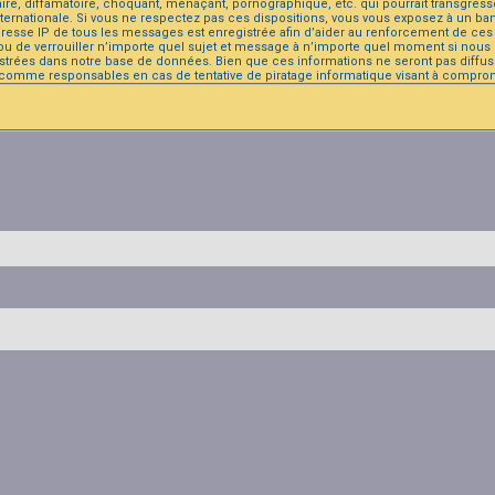
, diffamatoire, choquant, menaçant, pornographique, etc. qui pourrait transgresser 
ternationale. Si vous ne respectez pas ces dispositions, vous vous exposez à un ban
s. L’adresse IP de tous les messages est enregistrée afin d’aider au renforcement de c
 ou de verrouiller n’importe quel sujet et message à n’importe quel moment si nous e
trées dans notre base de données. Bien que ces informations ne seront pas diffusé
 comme responsables en cas de tentative de piratage informatique visant à compro