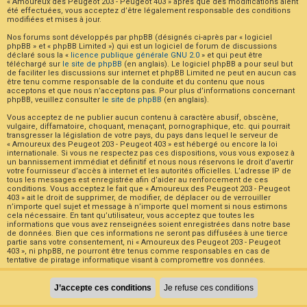
« Amoureux des Peugeot 203 - Peugeot 403 » après que des modifications aient
été effectuées, vous acceptez d’être légalement responsable des conditions
modifiées et mises à jour.
Nos forums sont développés par phpBB (désignés ci-après par « logiciel
phpBB » et « phpBB Limited ») qui est un logiciel de forum de discussions
déclaré sous la «
licence publique générale GNU 2.0
» et qui peut être
téléchargé sur
le site de phpBB
(en anglais). Le logiciel phpBB a pour seul but
de faciliter les discussions sur internet et phpBB Limited ne peut en aucun cas
être tenu comme responsable de la conduite et du contenu que nous
acceptons et que nous n’acceptons pas. Pour plus d’informations concernant
phpBB, veuillez consulter
le site de phpBB
(en anglais).
Vous acceptez de ne publier aucun contenu à caractère abusif, obscène,
vulgaire, diffamatoire, choquant, menaçant, pornographique, etc. qui pourrait
transgresser la législation de votre pays, du pays dans lequel le serveur de
« Amoureux des Peugeot 203 - Peugeot 403 » est hébergé ou encore la loi
internationale. Si vous ne respectez pas ces dispositions, vous vous exposez à
un bannissement immédiat et définitif et nous nous réservons le droit d’avertir
votre fournisseur d’accès à internet et les autorités officielles. L’adresse IP de
tous les messages est enregistrée afin d’aider au renforcement de ces
conditions. Vous acceptez le fait que « Amoureux des Peugeot 203 - Peugeot
403 » ait le droit de supprimer, de modifier, de déplacer ou de verrouiller
n’importe quel sujet et message à n’importe quel moment si nous estimons
cela nécessaire. En tant qu’utilisateur, vous acceptez que toutes les
informations que vous avez renseignées soient enregistrées dans notre base
de données. Bien que ces informations ne seront pas diffusées à une tierce
partie sans votre consentement, ni « Amoureux des Peugeot 203 - Peugeot
403 », ni phpBB, ne pourront être tenus comme responsables en cas de
tentative de piratage informatique visant à compromettre vos données.