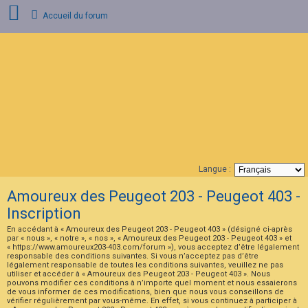
Accueil du forum
C
o
n
n
e
x
i
o
n
Langue :
F
Amoureux des Peugeot 203 - Peugeot 403 -
A
Q
Inscription
En accédant à « Amoureux des Peugeot 203 - Peugeot 403 » (désigné ci-après
par « nous », « notre », « nos », « Amoureux des Peugeot 203 - Peugeot 403 » et
« https://www.amoureux203-403.com/forum »), vous acceptez d’être légalement
responsable des conditions suivantes. Si vous n’acceptez pas d’être
légalement responsable de toutes les conditions suivantes, veuillez ne pas
utiliser et accéder à « Amoureux des Peugeot 203 - Peugeot 403 ». Nous
pouvons modifier ces conditions à n’importe quel moment et nous essaierons
de vous informer de ces modifications, bien que nous vous conseillons de
vérifier régulièrement par vous-même. En effet, si vous continuez à participer à