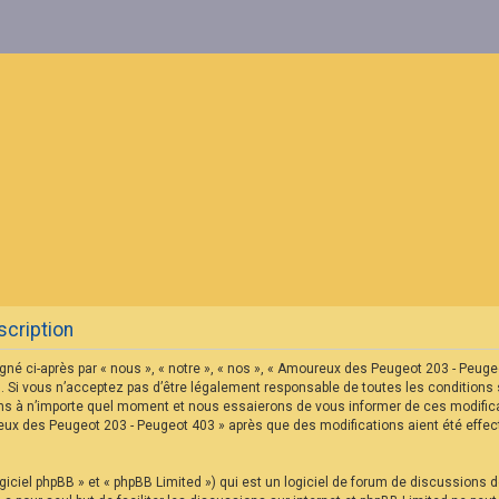
cription
né ci-après par « nous », « notre », « nos », « Amoureux des Peugeot 203 - Peu
 Si vous n’acceptez pas d’être légalement responsable de toutes les conditions s
s à n’importe quel moment et nous essaierons de vous informer de ces modificat
reux des Peugeot 203 - Peugeot 403 » après que des modifications aient été eff
iciel phpBB » et « phpBB Limited ») qui est un logiciel de forum de discussions 