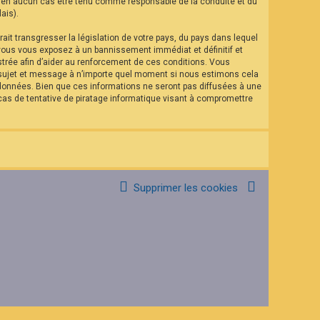
eut en aucun cas être tenu comme responsable de la conduite et du
ais).
it transgresser la législation de votre pays, du pays dans lequel
 vous vous exposez à un bannissement immédiat et définitif et
istrée afin d’aider au renforcement de ces conditions. Vous
el sujet et message à n’importe quel moment si nous estimons cela
 données. Bien que ces informations ne seront pas diffusées à une
as de tentative de piratage informatique visant à compromettre
Supprimer les cookies