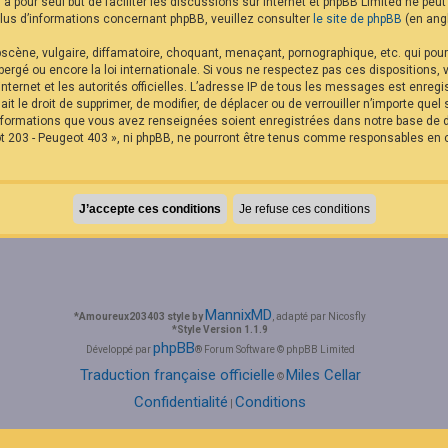
B a pour seul but de faciliter les discussions sur internet et phpBB Limited ne p
us d’informations concernant phpBB, veuillez consulter
le site de phpBB
(en angl
cène, vulgaire, diffamatoire, choquant, menaçant, pornographique, etc. qui pourra
rgé ou encore la loi internationale. Si vous ne respectez pas ces dispositions,
internet et les autorités officielles. L’adresse IP de tous les messages est enreg
it le droit de supprimer, de modifier, de déplacer ou de verrouiller n’importe qu
 informations que vous avez renseignées soient enregistrées dans notre base de
t 203 - Peugeot 403 », ni phpBB, ne pourront être tenus comme responsables en c
MannixMD
*
Amoureux203403 style by
, adapté par Nicosfly
*
Style Version 1.1.9
phpBB
Développé par
® Forum Software © phpBB Limited
Traduction française officielle
Miles Cellar
©
Confidentialité
Conditions
|