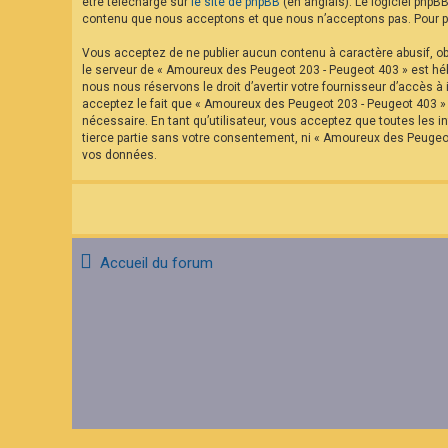
être téléchargé sur
le site de phpBB
(en anglais). Le logiciel phpB
contenu que nous acceptons et que nous n’acceptons pas. Pour pl
Vous acceptez de ne publier aucun contenu à caractère abusif, obs
le serveur de « Amoureux des Peugeot 203 - Peugeot 403 » est hébe
nous nous réservons le droit d’avertir votre fournisseur d’accès à 
acceptez le fait que « Amoureux des Peugeot 203 - Peugeot 403 » a
nécessaire. En tant qu’utilisateur, vous acceptez que toutes les
tierce partie sans votre consentement, ni « Amoureux des Peugeo
vos données.
Accueil du forum