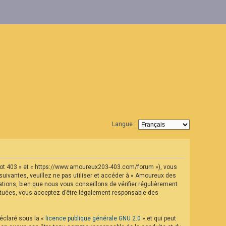
Langue :
geot 403 » et « https://www.amoureux203-403.com/forum »), vous
uivantes, veuillez ne pas utiliser et accéder à « Amoureux des
ions, bien que nous vous conseillons de vérifier régulièrement
ectuées, vous acceptez d’être légalement responsable des
déclaré sous la «
licence publique générale GNU 2.0
» et qui peut