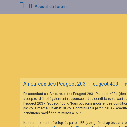
Accueil du forum
C
o
n
n
e
x
i
o
n
F
A
Amoureux des Peugeot 203 - Peugeot 403 - Ins
Q
En accédant à « Amoureux des Peugeot 203 - Peugeot 403 » (désig
acceptez d’être légalement responsable des conditions suivantes.
Peugeot 203 - Peugeot 403 ». Nous pouvons modifier ces condition
par vous-même. En effet, si vous continuez à participer à « Amou
conditions modifiées et mises à jour.
Nos forums sont développés par phpBB (désignés ci-après par « log