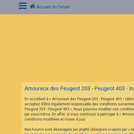
Accueil du forum
C
o
n
n
e
x
i
o
n
F
A
Amoureux des Peugeot 203 - Peugeot 403 - Ins
Q
En accédant à « Amoureux des Peugeot 203 - Peugeot 403 » (désig
acceptez d’être légalement responsable des conditions suivantes.
Peugeot 203 - Peugeot 403 ». Nous pouvons modifier ces condition
par vous-même. En effet, si vous continuez à participer à « Amou
conditions modifiées et mises à jour.
Nos forums sont développés par phpBB (désignés ci-après par « log