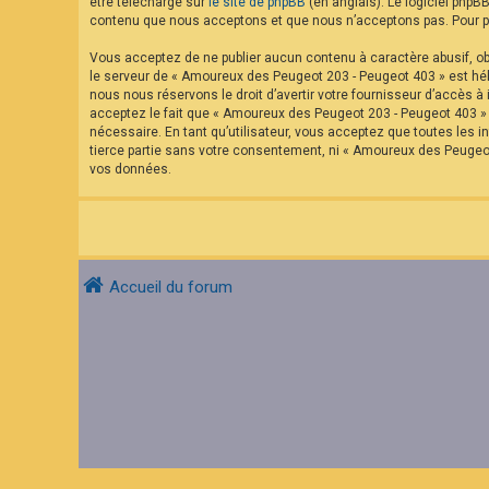
être téléchargé sur
le site de phpBB
(en anglais). Le logiciel phpB
contenu que nous acceptons et que nous n’acceptons pas. Pour pl
Vous acceptez de ne publier aucun contenu à caractère abusif, obs
le serveur de « Amoureux des Peugeot 203 - Peugeot 403 » est hébe
nous nous réservons le droit d’avertir votre fournisseur d’accès à 
acceptez le fait que « Amoureux des Peugeot 203 - Peugeot 403 » a
nécessaire. En tant qu’utilisateur, vous acceptez que toutes les
tierce partie sans votre consentement, ni « Amoureux des Peugeo
vos données.
Accueil du forum