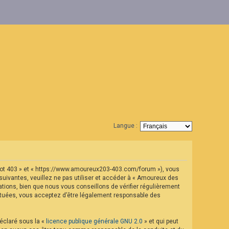
Langue :
geot 403 » et « https://www.amoureux203-403.com/forum »), vous
uivantes, veuillez ne pas utiliser et accéder à « Amoureux des
ions, bien que nous vous conseillons de vérifier régulièrement
ectuées, vous acceptez d’être légalement responsable des
déclaré sous la «
licence publique générale GNU 2.0
» et qui peut