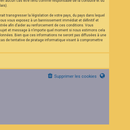
eut en aucun cas être tenu comme responsable de la conduite et du
ais).
it transgresser la législation de votre pays, du pays dans lequel
 vous vous exposez à un bannissement immédiat et définitif et
istrée afin d’aider au renforcement de ces conditions. Vous
el sujet et message à n’importe quel moment si nous estimons cela
 données. Bien que ces informations ne seront pas diffusées à une
as de tentative de piratage informatique visant à compromettre
Supprimer les cookies