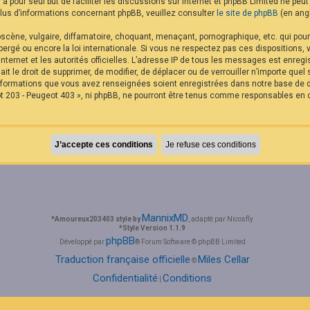
B a pour seul but de faciliter les discussions sur internet et phpBB Limited ne p
us d’informations concernant phpBB, veuillez consulter
le site de phpBB
(en angl
cène, vulgaire, diffamatoire, choquant, menaçant, pornographique, etc. qui pourra
rgé ou encore la loi internationale. Si vous ne respectez pas ces dispositions,
internet et les autorités officielles. L’adresse IP de tous les messages est enreg
it le droit de supprimer, de modifier, de déplacer ou de verrouiller n’importe qu
 informations que vous avez renseignées soient enregistrées dans notre base de
t 203 - Peugeot 403 », ni phpBB, ne pourront être tenus comme responsables en c
MannixMD
*
Amoureux203403 style by
, adapté par Nicosfly
*
Style Version 1.1.9
phpBB
Développé par
® Forum Software © phpBB Limited
Traduction française officielle
Miles Cellar
©
Confidentialité
Conditions
|