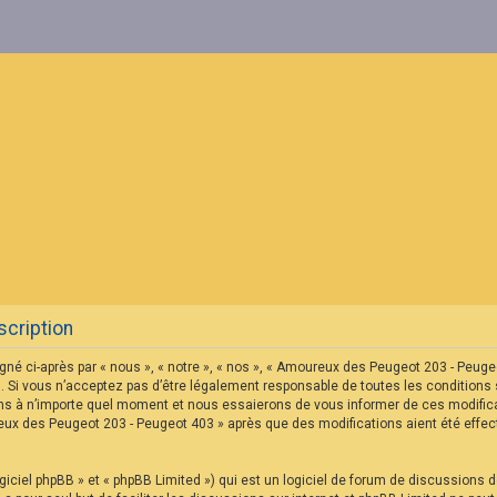
cription
né ci-après par « nous », « notre », « nos », « Amoureux des Peugeot 203 - Peu
 Si vous n’acceptez pas d’être légalement responsable de toutes les conditions s
s à n’importe quel moment et nous essaierons de vous informer de ces modificat
reux des Peugeot 203 - Peugeot 403 » après que des modifications aient été eff
iciel phpBB » et « phpBB Limited ») qui est un logiciel de forum de discussions 