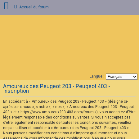
Accueil du forum
C
o
n
n
e
x
i
o
n
Langue :
F
Amoureux des Peugeot 203 - Peugeot 403 -
A
Inscription
Q
En accédant à « Amoureux des Peugeot 203 - Peugeot 403 » (désigné ci-
après par « nous », « notre », « nos », « Amoureux des Peugeot 203 - Peugeot
403 » et « https://www.amoureux203-403.com/forum »), vous acceptez d’être
légalement responsable des conditions suivantes. Si vous n’acceptez pas
d’être légalement responsable de toutes les conditions suivantes, veuillez
ne pas utiliser et accéder à « Amoureux des Peugeot 203 - Peugeot 403 ».
Nous pouvons modifier ces conditions à n’importe quel moment et nous
essaierons de vous informer de ces modifications, bien que nous vous