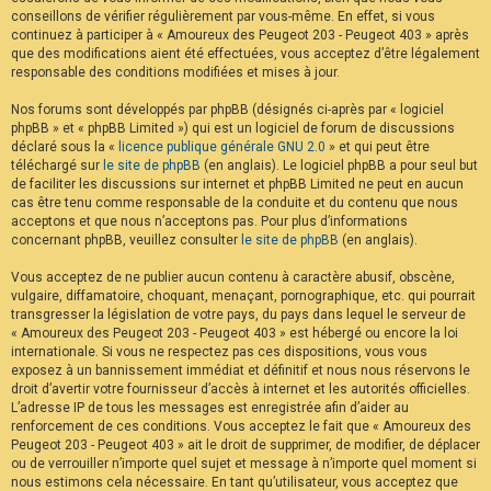
conseillons de vérifier régulièrement par vous-même. En effet, si vous
continuez à participer à « Amoureux des Peugeot 203 - Peugeot 403 » après
que des modifications aient été effectuées, vous acceptez d’être légalement
responsable des conditions modifiées et mises à jour.
Nos forums sont développés par phpBB (désignés ci-après par « logiciel
phpBB » et « phpBB Limited ») qui est un logiciel de forum de discussions
déclaré sous la «
licence publique générale GNU 2.0
» et qui peut être
téléchargé sur
le site de phpBB
(en anglais). Le logiciel phpBB a pour seul but
de faciliter les discussions sur internet et phpBB Limited ne peut en aucun
cas être tenu comme responsable de la conduite et du contenu que nous
acceptons et que nous n’acceptons pas. Pour plus d’informations
concernant phpBB, veuillez consulter
le site de phpBB
(en anglais).
Vous acceptez de ne publier aucun contenu à caractère abusif, obscène,
vulgaire, diffamatoire, choquant, menaçant, pornographique, etc. qui pourrait
transgresser la législation de votre pays, du pays dans lequel le serveur de
« Amoureux des Peugeot 203 - Peugeot 403 » est hébergé ou encore la loi
internationale. Si vous ne respectez pas ces dispositions, vous vous
exposez à un bannissement immédiat et définitif et nous nous réservons le
droit d’avertir votre fournisseur d’accès à internet et les autorités officielles.
L’adresse IP de tous les messages est enregistrée afin d’aider au
renforcement de ces conditions. Vous acceptez le fait que « Amoureux des
Peugeot 203 - Peugeot 403 » ait le droit de supprimer, de modifier, de déplacer
ou de verrouiller n’importe quel sujet et message à n’importe quel moment si
nous estimons cela nécessaire. En tant qu’utilisateur, vous acceptez que