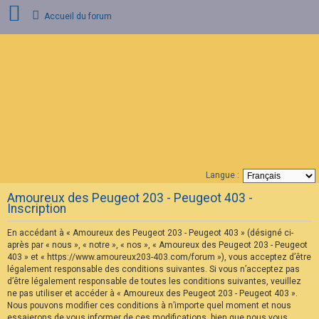
Accueil du forum
C
o
n
n
e
x
i
o
n
Langue :
F
Amoureux des Peugeot 203 - Peugeot 403 -
A
Inscription
Q
En accédant à « Amoureux des Peugeot 203 - Peugeot 403 » (désigné ci-
après par « nous », « notre », « nos », « Amoureux des Peugeot 203 - Peugeot
403 » et « https://www.amoureux203-403.com/forum »), vous acceptez d’être
légalement responsable des conditions suivantes. Si vous n’acceptez pas
d’être légalement responsable de toutes les conditions suivantes, veuillez
ne pas utiliser et accéder à « Amoureux des Peugeot 203 - Peugeot 403 ».
Nous pouvons modifier ces conditions à n’importe quel moment et nous
essaierons de vous informer de ces modifications, bien que nous vous