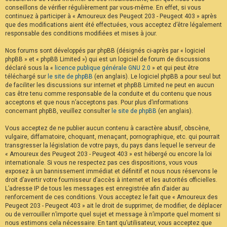
conseillons de vérifier régulièrement par vous-même. En effet, si vous
continuez à participer à « Amoureux des Peugeot 203 - Peugeot 403 » après
que des modifications aient été effectuées, vous acceptez d’être légalement
responsable des conditions modifiées et mises à jour.
Nos forums sont développés par phpBB (désignés ci-après par « logiciel
phpBB » et « phpBB Limited ») qui est un logiciel de forum de discussions
déclaré sous la «
licence publique générale GNU 2.0
» et qui peut être
téléchargé sur
le site de phpBB
(en anglais). Le logiciel phpBB a pour seul but
de faciliter les discussions sur internet et phpBB Limited ne peut en aucun
cas être tenu comme responsable de la conduite et du contenu que nous
acceptons et que nous n’acceptons pas. Pour plus d’informations
concernant phpBB, veuillez consulter
le site de phpBB
(en anglais).
Vous acceptez de ne publier aucun contenu à caractère abusif, obscène,
vulgaire, diffamatoire, choquant, menaçant, pornographique, etc. qui pourrait
transgresser la législation de votre pays, du pays dans lequel le serveur de
« Amoureux des Peugeot 203 - Peugeot 403 » est hébergé ou encore la loi
internationale. Si vous ne respectez pas ces dispositions, vous vous
exposez à un bannissement immédiat et définitif et nous nous réservons le
droit d’avertir votre fournisseur d’accès à internet et les autorités officielles.
L’adresse IP de tous les messages est enregistrée afin d’aider au
renforcement de ces conditions. Vous acceptez le fait que « Amoureux des
Peugeot 203 - Peugeot 403 » ait le droit de supprimer, de modifier, de déplacer
ou de verrouiller n’importe quel sujet et message à n’importe quel moment si
nous estimons cela nécessaire. En tant qu’utilisateur, vous acceptez que